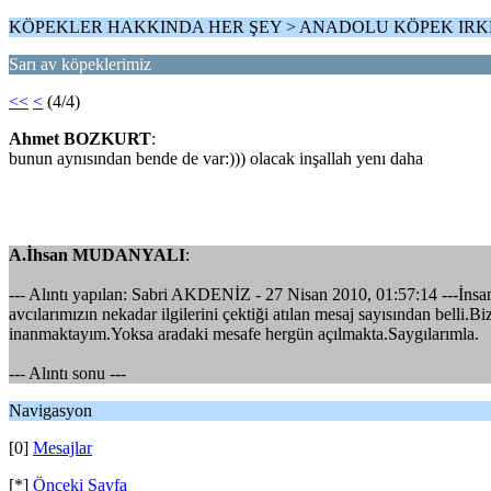
KÖPEKLER HAKKINDA HER ŞEY > ANADOLU KÖPEK IRK
Sarı av köpeklerimiz
<<
<
(4/4)
Ahmet BOZKURT
:
bunun aynısından bende de var:))) olacak inşallah yenı daha
A.İhsan MUDANYALI
:
--- Alıntı yapılan: Sabri AKDENİZ - 27 Nisan 2010, 01:57:14 ---İnsan
avcılarımızın nekadar ilgilerini çektiği atılan mesaj sayısından belli.B
inanmaktayım.Yoksa aradaki mesafe hergün açılmakta.Saygılarımla.
--- Alıntı sonu ---
Navigasyon
[0]
Mesajlar
[*]
Önceki Sayfa