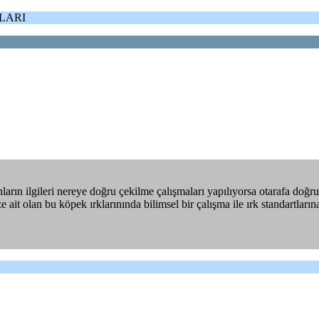
LARI
ların ilgileri nereye doğru çekilme çalışmaları yapılıyorsa otarafa do
ize ait olan bu köpek ırklarınında bilimsel bir çalışma ile ırk standartla