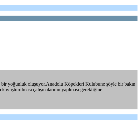
ğru bir yoğunluk oluşuyor.Anadolu Köpekleri Kulubune şöyle bir bakın
rına kavuşturulması çalışmalarının yaplması gerektiğine