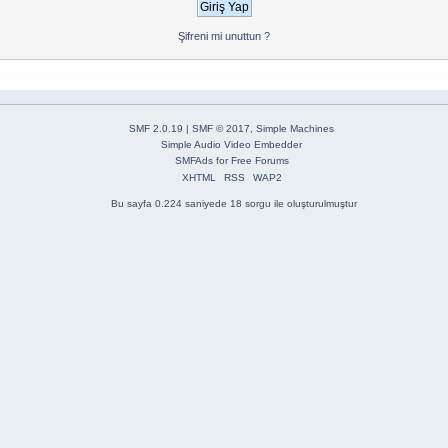
Şifreni mi unuttun ?
SMF 2.0.19
|
SMF © 2017
,
Simple Machines
Simple Audio Video Embedder
SMFAds
for
Free Forums
XHTML
RSS
WAP2
Bu sayfa 0.224 saniyede 18 sorgu ile oluşturulmuştur