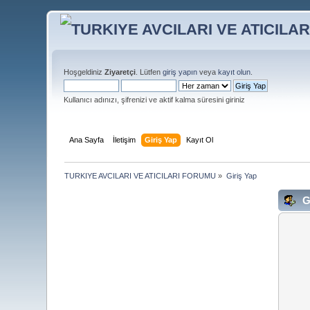
Hoşgeldiniz
Ziyaretçi
. Lütfen
giriş yapın
veya
kayıt olun
.
Kullanıcı adınızı, şifrenizi ve aktif kalma süresini giriniz
Ana Sayfa
İletişim
Giriş Yap
Kayıt Ol
TURKIYE AVCILARI VE ATICILARI FORUMU
»
Giriş Yap
G