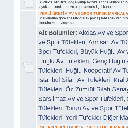
Avcılıkta, atıcılıkta, doğa-kamp aktivitelerinde kullanılan he
ayakkabı, malzeme ve ekipmanlarla ilgili konular.
YERLİ ÜRETİM AV VE SPOR TÜFEK MARKALA
Markalarına göre spesifik olarak paylaşılabilecek yerli tüf
konular ve paylaşımlar.
Alt Bölümler
:
Akdaş Av ve Spor 
ve Spor Tüfekleri
,
Armsan Av Tüf
Spor Tüfekleri
,
Büyük Huğlu Av v
Huğlu Av Tüfekleri
,
Genç Huğlu A
Tüfekleri
,
Huğlu Kooperatif Av Tü
İstanbul Silah Av Tüfekleri
,
Kral 
Tüfekleri
,
Öz Zümrüt Silah Sana
Sarsılmaz Av ve Spor Tüfekleri
,
Tüfekleri
,
Torun Av ve Spor Tüfek
Tüfekleri
,
Yerli Tüfekler Diğer Ma
YABANCI ÜRETİM AV VE SPOR TÜFEK MARK