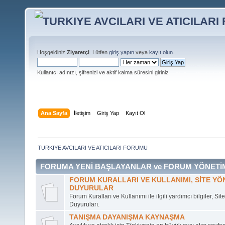
Hoşgeldiniz
Ziyaretçi
. Lütfen
giriş yapın
veya
kayıt olun
.
Kullanıcı adınızı, şifrenizi ve aktif kalma süresini giriniz
Ana Sayfa
İletişim
Giriş Yap
Kayıt Ol
TURKIYE AVCILARI VE ATICILARI FORUMU
FORUMA YENİ BAŞLAYANLAR ve FORUM YÖNETİ
FORUM KURALLARI VE KULLANIMI, SİTE YÖN
DUYURULAR
Forum Kuralları ve Kullanımı ile ilgili yardımcı bilgiler, Si
Duyuruları.
TANIŞMA DAYANIŞMA KAYNAŞMA