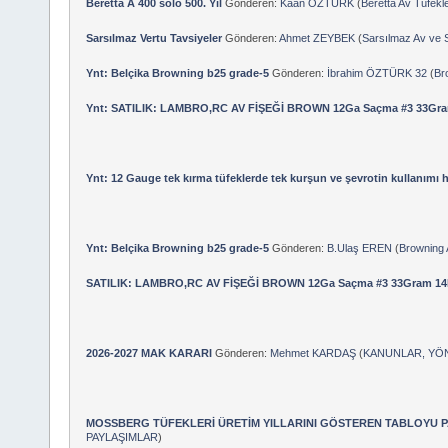
Beretta A 400 solo 500. Yıl
Gönderen:
Kaan ÖZTÜRK
(
Beretta Av Tüfekle
Sarsılmaz Vertu Tavsiyeler
Gönderen:
Ahmet ZEYBEK
(
Sarsılmaz Av ve S
Ynt: Belçika Browning b25 grade-5
Gönderen:
İbrahim ÖZTÜRK 32
(
Br
Ynt: SATILIK: LAMBRO,RC AV FİŞEĞİ BROWN 12Ga Saçma #3 33Gr
Ynt: 12 Gauge tek kırma tüfeklerde tek kurşun ve şevrotin kullanımı h
Ynt: Belçika Browning b25 grade-5
Gönderen:
B.Ulaş EREN
(
Browning 
SATILIK: LAMBRO,RC AV FİŞEĞİ BROWN 12Ga Saçma #3 33Gram 14
2026-2027 MAK KARARI
Gönderen:
Mehmet KARDAŞ
(
KANUNLAR, YÖ
MOSSBERG TÜFEKLERİ ÜRETİM YILLARINI GÖSTEREN TABLOYU 
PAYLAŞIMLAR
)