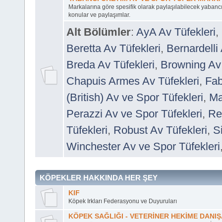
Markalarına göre spesifik olarak paylaşılabilecek yabancı
konular ve paylaşımlar.
Alt Bölümler
:
AyA Av Tüfekleri
,
Beretta Av Tüfekleri
,
Bernardelli 
Breda Av Tüfekleri
,
Browning Av 
Chapuis Armes Av Tüfekleri
,
Fab
(British) Av ve Spor Tüfekleri
,
Ma
Perazzi Av ve Spor Tüfekleri
,
Re
Tüfekleri
,
Robust Av Tüfekleri
,
S
Winchester Av ve Spor Tüfekleri
KÖPEKLER HAKKINDA HER ŞEY
KIF
Köpek Irkları Federasyonu ve Duyuruları
KÖPEK SAĞLIĞI - VETERİNER HEKİME DANI