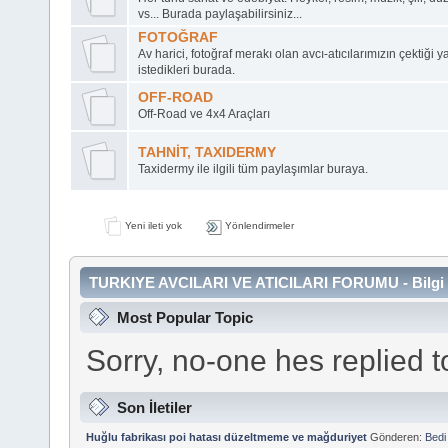
vs... Burada paylaşabilirsiniz...
FOTOĞRAF
Av harici, fotoğraf merakı olan avcı-atıcılarımızın çektiği
istedikleri burada.
OFF-ROAD
Off-Road ve 4x4 Araçları
TAHNİT, TAXIDERMY
Taxidermy ile ilgili tüm paylaşımlar buraya.
Yeni ileti yok
Yönlendirmeler
TURKIYE AVCILARI VE ATICILARI FORUMU - Bilgi 
Most Popular Topic
Sorry, no-one hes replied 
Son İletiler
Huğlu fabrikası poi hatası düzeltmeme ve mağduriyet
Gönderen:
Bed