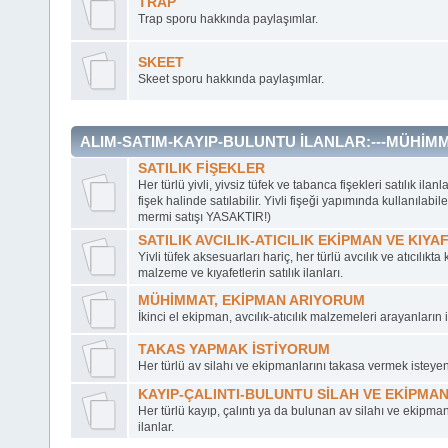
TRAP
Trap sporu hakkında paylaşımlar.
SKEET
Skeet sporu hakkında paylaşımlar.
ALIM-SATIM-KAYIP-BULUNTU İLANLAR:---MÜHİ
SATILIK FİŞEKLER
Her türlü yivli, yivsiz tüfek ve tabanca fişekleri satılık ilanl
fişek halinde satılabilir. Yivli fişeği yapımında kullanılab
mermi satışı YASAKTIR!)
SATILIK AVCILIK-ATICILIK EKİPMAN VE KIYA
Yivli tüfek aksesuarları hariç, her türlü avcılık ve atıcılıkt
malzeme ve kıyafetlerin satılık ilanları.
MÜHİMMAT, EKİPMAN ARIYORUM
İkinci el ekipman, avcılık-atıcılık malzemeleri arayanların i
TAKAS YAPMAK İSTİYORUM
Her türlü av silahı ve ekipmanlarını takasa vermek isteyenl
KAYIP-ÇALINTI-BULUNTU SİLAH VE EKİPMA
Her türlü kayıp, çalıntı ya da bulunan av silahı ve ekipma
ilanlar.