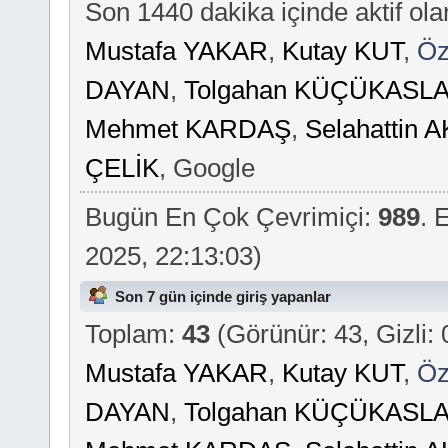
Son 1440 dakika içinde aktif ola
Mustafa YAKAR
,
Kutay KUT
,
Öz
DAYAN
,
Tolgahan KÜÇÜKASL
Mehmet KARDAŞ
,
Selahattin
ÇELİK
, Google
Bugün En Çok Çevrimiçi:
989
. 
2025, 22:13:03)
Son 7 gün içinde giriş yapanlar
Toplam:
43
(Görünür: 43, Gizli: 
Mustafa YAKAR
,
Kutay KUT
,
Öz
DAYAN
,
Tolgahan KÜÇÜKASL