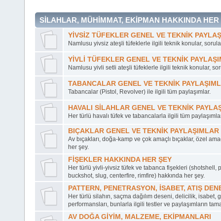
SİLAHLAR, MÜHİMMAT, EKİPMAN HAKKINDA HER
YİVSİZ TÜFEKLER GENEL VE TEKNİK PAYLA
Namlusu yivsiz ateşli tüfeklerle ilgili teknik konular, sorul
YİVLİ TÜFEKLER GENEL VE TEKNİK PAYLAŞ
Namlusu yivli setli ateşli tüfeklerle ilgili teknik konular, so
TABANCALAR GENEL VE TEKNİK PAYLAŞIM
Tabancalar (Pistol, Revolver) ile ilgili tüm paylaşımlar.
HAVALI SİLAHLAR GENEL VE TEKNİK PAYLA
Her türlü havalı tüfek ve tabancalarla ilgili tüm paylaşımlar
BIÇAKLAR GENEL VE TEKNİK PAYLAŞIMLAR
Av bıçakları, doğa-kamp ve çok amaçlı bıçaklar, özel ama
her şey.
FİŞEKLER HAKKINDA HER ŞEY
Her türlü yivli-yivsiz tüfek ve tabanca fişekleri (shotshell, pe
buckshot, slug, centerfire, rimfire) hakkında her şey.
PATTERN, PENETRASYON, İSABET, ATIŞ DEN
Her türlü silahın, saçma dağılım deseni, delicilik, isabet, 
performansları, bunlarla ilgili testler ve paylaşımların tam
AV DOĞA GİYİM, MALZEME, EKİPMANLARI