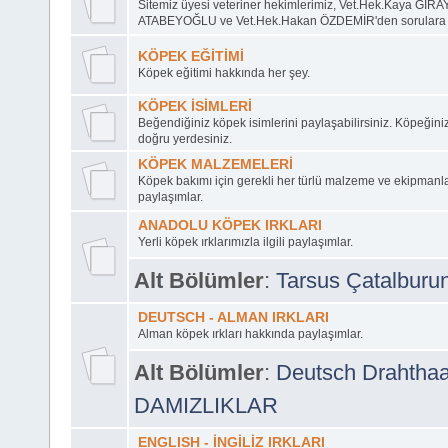
Sitemiz üyesi veteriner hekimlerimiz, Vet.Hek.Kaya GİRA
ATABEYOĞLU ve Vet.Hek.Hakan ÖZDEMİR'den sorulara ce
KÖPEK EĞİTİMİ
Köpek eğitimi hakkında her şey.
KÖPEK İSİMLERİ
Beğendiğiniz köpek isimlerini paylaşabilirsiniz. Köpeğini
doğru yerdesiniz.
KÖPEK MALZEMELERİ
Köpek bakımı için gerekli her türlü malzeme ve ekipmanl
paylaşımlar.
ANADOLU KÖPEK IRKLARI
Yerli köpek ırklarımızla ilgili paylaşımlar.
Alt Bölümler
:
Tarsus Çatalburu
DEUTSCH - ALMAN IRKLARI
Alman köpek ırkları hakkında paylaşımlar.
Alt Bölümler
:
Deutsch Drahthaa
DAMIZLIKLAR
ENGLISH - İNGİLİZ IRKLARI