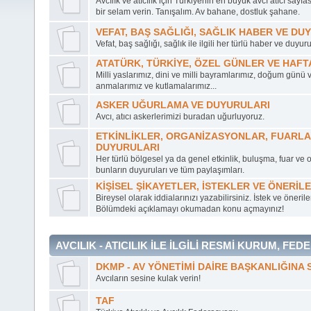
Avcılık ve atıcılık için Türkiyenin en büyük avcı atıcı sayf
bir selam verin. Tanışalım. Av bahane, dostluk şahane.
VEFAT, BAŞ SAĞLIĞI, SAĞLIK HABER VE DU
Vefat, baş sağlığı, sağlık ile ilgili her türlü haber ve duyuru
ATATÜRK, TÜRKİYE, ÖZEL GÜNLER VE HAF
Milli yaslarımız, dini ve milli bayramlarımız, doğum günü 
anmalarımız ve kutlamalarımız...
ASKER UĞURLAMA VE DUYURULARI
Avcı, atıcı askerlerimizi buradan uğurluyoruz.
ETKİNLİKLER, ORGANİZASYONLAR, FUARLA
DUYURULARI
Her türlü bölgesel ya da genel etkinlik, buluşma, fuar ve 
bunların duyuruları ve tüm paylaşımları.
KİŞİSEL ŞİKAYETLER, İSTEKLER VE ÖNERİL
Bireysel olarak iddialarınızı yazabilirsiniz. İstek ve önerile
Bölümdeki açıklamayı okumadan konu açmayınız!
AVCILIK - ATICILIK İLE İLGİLİ RESMİ KURUM, 
DKMP - AV YÖNETİMİ DAİRE BAŞKANLIĞINA 
Avcıların sesine kulak verin!
TAF