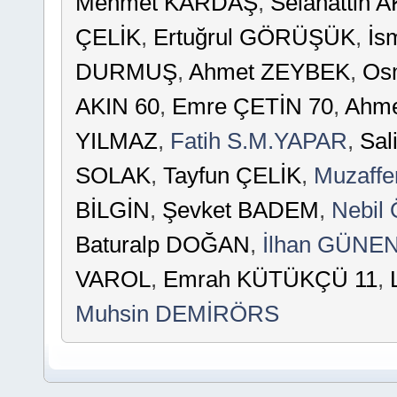
Mehmet KARDAŞ
,
Selahattin
ÇELİK
,
Ertuğrul GÖRÜŞÜK
,
İs
DURMUŞ
,
Ahmet ZEYBEK
,
Os
AKIN 60
,
Emre ÇETİN 70
,
Ahme
YILMAZ
,
Fatih S.M.YAPAR
,
Sa
SOLAK
,
Tayfun ÇELİK
,
Muzaff
BİLGİN
,
Şevket BADEM
,
Nebil
Baturalp DOĞAN
,
İlhan GÜNE
VAROL
,
Emrah KÜTÜKÇÜ 11
,
Muhsin DEMİRÖRS