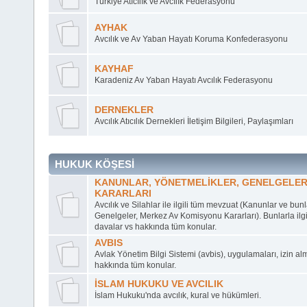
Türkiye Atıcılık ve Avcılık Federasyonu
AYHAK
Avcılık ve Av Yaban Hayatı Koruma Konfederasyonu
KAYHAF
Karadeniz Av Yaban Hayatı Avcılık Federasyonu
DERNEKLER
Avcılık Atıcılık Dernekleri İletişim Bilgileri, Paylaşımları
HUKUK KÖŞESİ
KANUNLAR, YÖNETMELİKLER, GENELGELER
KARARLARI
Avcılık ve Silahlar ile ilgili tüm mevzuat (Kanunlar ve bunla
Genelgeler, Merkez Av Komisyonu Kararları). Bunlarla ilgil
davalar vs hakkında tüm konular.
AVBIS
Avlak Yönetim Bilgi Sistemi (avbis), uygulamaları, izin al
hakkında tüm konular.
İSLAM HUKUKU VE AVCILIK
İslam Hukuku'nda avcılık, kural ve hükümleri.