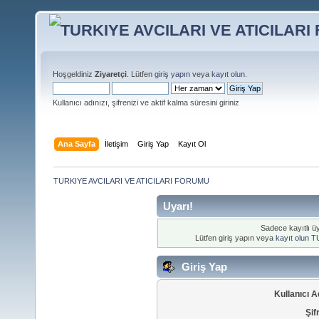
Hoşgeldiniz
Ziyaretçi
. Lütfen
giriş yapın
veya
kayıt olun
.
Kullanıcı adınızı, şifrenizi ve aktif kalma süresini giriniz
Ana Sayfa
İletişim
Giriş Yap
Kayıt Ol
TURKIYE AVCILARI VE ATICILARI FORUMU
Uyarı!
Sadece kayıtlı üy
Lütfen giriş yapın veya
kayıt olun
TU
Giriş Yap
Kullanıcı A
Şif