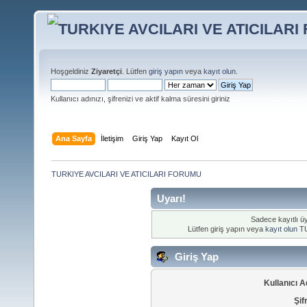
Hoşgeldiniz
Ziyaretçi
. Lütfen
giriş yapın
veya
kayıt olun
.
Kullanıcı adınızı, şifrenizi ve aktif kalma süresini giriniz
Ana Sayfa
İletişim
Giriş Yap
Kayıt Ol
TURKIYE AVCILARI VE ATICILARI FORUMU
Uyarı!
Sadece kayıtlı üy
Lütfen giriş yapın veya
kayıt olun
TU
Giriş Yap
Kullanıcı A
Şif