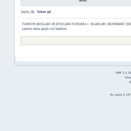
Setter
Sayfa: [
1
]
Yukarı git
TURKIYE AVCILARI VE ATICILARI FORUMU
»
SİLAHLAR, MÜHİMMAT, EK
yaylımı daha güçlü co2 tüplümü
SMF 2.0.1
Simp
S
Bu sayfa 0.197 