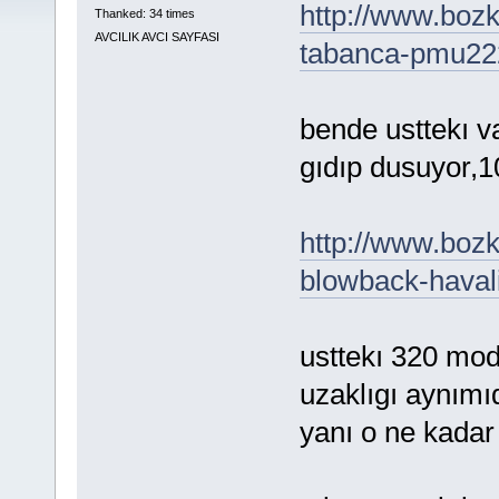
http://www.boz
Thanked: 34 times
AVCILIK AVCI SAYFASI
tabanca-pmu22
bende usttekı 
gıdıp dusuyor,1
http://www.bozk
blowback-haval
usttekı 320 mode
uzaklıgı aynımıd
yanı o ne kadar