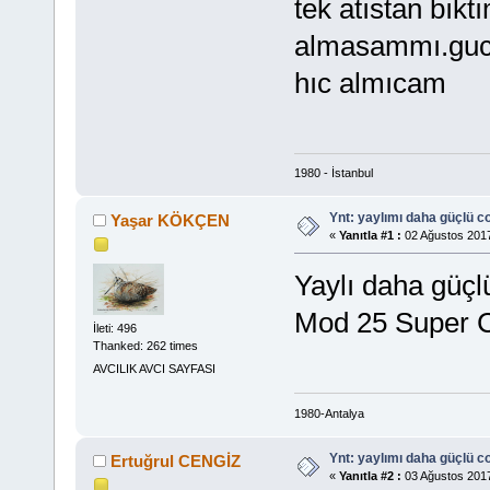
tek atıstan bıkt
almasammı.guc 
hıc almıcam
1980 - İstanbul
Ynt: yaylımı daha güçlü c
Yaşar KÖKÇEN
«
Yanıtla #1 :
02 Ağustos 2017
Yaylı daha güçl
Mod 25 Super C
İleti: 496
Thanked: 262 times
AVCILIK AVCI SAYFASI
1980-Antalya
Ynt: yaylımı daha güçlü c
Ertuğrul CENGİZ
«
Yanıtla #2 :
03 Ağustos 2017