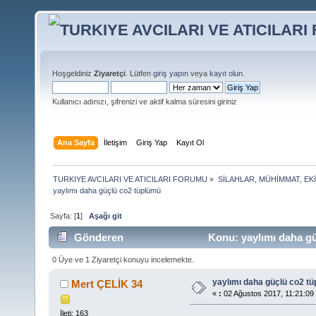
Hoşgeldiniz
Ziyaretçi
. Lütfen
giriş yapın
veya
kayıt olun
.
Kullanıcı adınızı, şifrenizi ve aktif kalma süresini giriniz
Ana Sayfa
İletişim
Giriş Yap
Kayıt Ol
TURKIYE AVCILARI VE ATICILARI FORUMU
»
SİLAHLAR, MÜHİMMAT, EK
yaylımı daha güçlü co2 tüplümü
Sayfa: [
1
]
Aşağı git
Gönderen
Konu: yaylımı daha gü
0 Üye ve 1 Ziyaretçi konuyu incelemekte.
yaylımı daha güçlü co2 t
Mert ÇELİK 34
«
:
02 Ağustos 2017, 11:21:09
İleti: 163