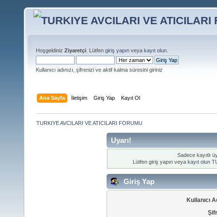
Hoşgeldiniz
Ziyaretçi
. Lütfen
giriş yapın
veya
kayıt olun
.
Kullanıcı adınızı, şifrenizi ve aktif kalma süresini giriniz
Ana Sayfa
İletişim
Giriş Yap
Kayıt Ol
TURKIYE AVCILARI VE ATICILARI FORUMU
Uyarı!
Sadece kayıtlı üy
Lütfen giriş yapın veya
kayıt olun
TU
Giriş Yap
Kullanıcı A
Şif