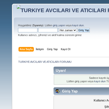
Hoşgeldiniz
Ziyaretçi
. Lütfen
giriş yapın
veya
kayıt olun
.
Kullanıcı adınızı, şifrenizi ve aktif kalma süresini giriniz
Ana Sayfa
İletişim
Giriş Yap
Kayıt Ol
TURKIYE AVCILARI VE ATICILARI FORUMU
Uyarı!
Sadece kayıtlı üy
Lütfen giriş yapın veya
kayıt olun
TU
Giriş Yap
Kullanıcı A
Şif