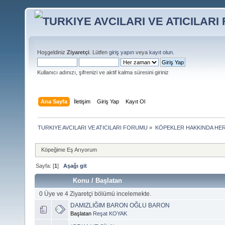
Hoşgeldiniz
Ziyaretçi
. Lütfen
giriş yapın
veya
kayıt olun
.
Kullanıcı adınızı, şifrenizi ve aktif kalma süresini giriniz
Ana Sayfa
İletişim
Giriş Yap
Kayıt Ol
TURKIYE AVCILARI VE ATICILARI FORUMU
»
KÖPEKLER HAKKINDA HER
Köpeğime Eş Arıyorum
Sayfa: [
1
]
Aşağı git
Konu
/
Başlatan
0 Üye ve 4 Ziyaretçi bölümü incelemekte.
DAMIZLIĞIM BARON OĞLU BARON
Başlatan
Reşat KOYAK