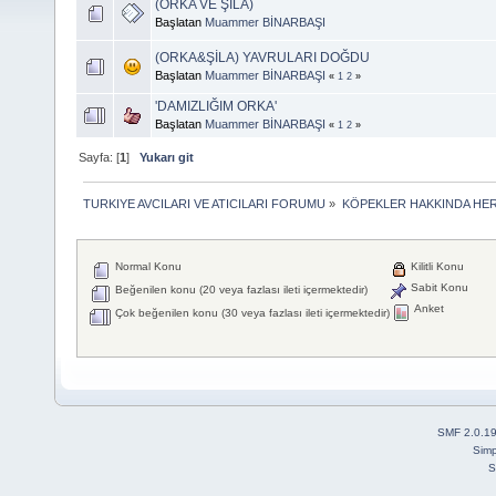
(ORKA VE ŞİLA)
Başlatan
Muammer BİNARBAŞI
(ORKA&ŞİLA) YAVRULARI DOĞDU
Başlatan
Muammer BİNARBAŞI
«
1
2
»
'DAMIZLIĞIM ORKA'
Başlatan
Muammer BİNARBAŞI
«
1
2
»
Sayfa: [
1
]
Yukarı git
TURKIYE AVCILARI VE ATICILARI FORUMU
»
KÖPEKLER HAKKINDA HER
Normal Konu
Kilitli Konu
Sabit Konu
Beğenilen konu (20 veya fazlası ileti içermektedir)
Anket
Çok beğenilen konu (30 veya fazlası ileti içermektedir)
SMF 2.0.1
Simp
S