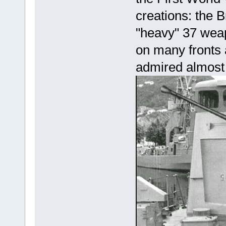
creations: the 
"heavy" 37 wea
on many fronts
admired almost