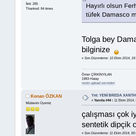
İleti: 285
Hayırlı olsun Fer
Thanked: 84 times
tüfek Damasco m
Tolga bey Dama
bilginize
«
Son Düzenleme: 10 Ekim 2014, 1
Ömer ÇİRKİNYILAN
1983-Hatay
resim upload servisleri
Ynt: YENİ BREDA XANTHO
Kenan ÖZKAN
«
Yanıtla #44 :
11 Ekim 2014, 
Müdavim Üyemiz
çalışması çok i
sentetik dipçik 
«
Son Düzenleme: 11 Ekim 2014, 0