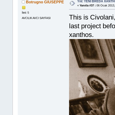
Ynt: YENİ BREDA XANTHO
Botrugno GIUSEPPE
«
Yanıtla #37 :
06 Ocak 2013,
İleti: 5
This is Civolani
AVCILIK AVCI SAYFASI
last project bef
xanthos.