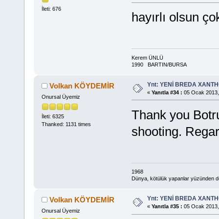
İleti: 676
hayırlı olsun çok
Kerem ÜNLÜ
1990 BARTIN/BURSA
Ynt: YENİ BREDA XANTHO
Volkan KÖYDEMİR
«
Yanıtla #34 :
05 Ocak 2013,
Onursal Üyemiz
Thank you Botr
İleti: 6325
Thanked: 1131 times
shooting. Regar
1968
Dünya, kötülük yapanlar yüzünden deği
Ynt: YENİ BREDA XANTHO
Volkan KÖYDEMİR
«
Yanıtla #35 :
05 Ocak 2013,
Onursal Üyemiz