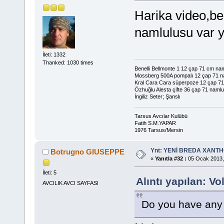
Harika video,be
namlulusu var y
İleti: 1332
Thanked: 1030 times
Benelli Bellmonte 1 12 çap 71 cm na
Mossberg 500A pompalı 12 çap 71 n
Kral Cara Cara süperpoze 12 çap 7
Özhuğlu Alesta çifte 36 çap 71 namlu
İngiliz Seter; Şanslı
Tarsus Avcılar Kulübü
Fatih S.M.YAPAR
1976 Tarsus/Mersin
Ynt: YENİ BREDA XANTHO
Botrugno GIUSEPPE
«
Yanıtla #32 :
05 Ocak 2013,
İleti: 5
Alıntı yapılan: 
AVCILIK AVCI SAYFASI
Do you have any r