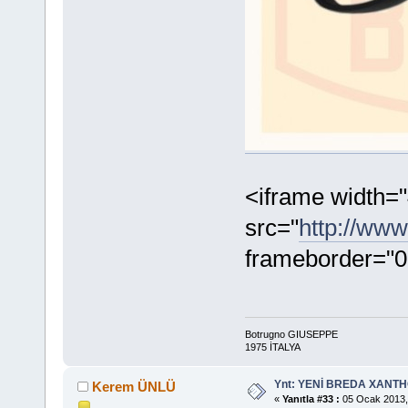
<iframe width="
src="
http://ww
frameborder="0"
Botrugno GIUSEPPE
1975 İTALYA
Ynt: YENİ BREDA XANTHO
Kerem ÜNLÜ
«
Yanıtla #33 :
05 Ocak 2013,