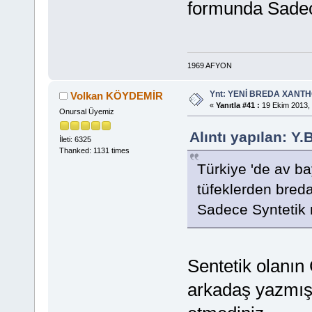
formunda Sadec
1969 AFYON
Ynt: YENİ BREDA XANTHO
Volkan KÖYDEMİR
«
Yanıtla #41 :
19 Ekim 2013, 
Onursal Üyemiz
Alıntı yapılan: Y
İleti: 6325
Thanked: 1131 times
Türkiye 'de av ba
tüfeklerden breda
Sadece Syntetik 
Sentetik olanın
arkadaş yazmış.