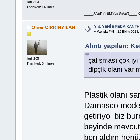
İleti: 363
Thanked: 14 times
_____SiVeR öLüMüNe SeVeR____ Ke
Ynt: YENİ BREDA XANTHO
Ömer ÇİRKİNYILAN
«
Yanıtla #45 :
12 Ekim 2014, 
Alıntı yapılan: 
İleti: 285
çalışması çok iyi
Thanked: 84 times
dipçik olanı var 
Plastik olanı s
Damasco modeli 
getiriyo biz bur
beyinde mevcut
ben aldım hen