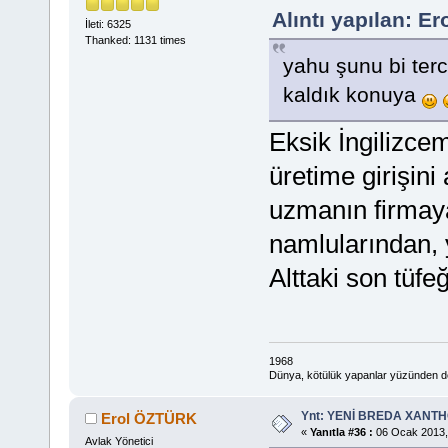
Alıntı yapılan: E
İleti: 6325
Thanked: 1131 times
yahu şunu bi ter
kaldık konuya
Eksik İngilizce
üretime girişini
uzmanın firmay
namlularından,
Alttaki son tüfeğ
1968
Dünya, kötülük yapanlar yüzünden deği
Ynt: YENİ BREDA XANTHO
Erol ÖZTÜRK
«
Yanıtla #36 :
06 Ocak 2013,
Avlak Yönetici