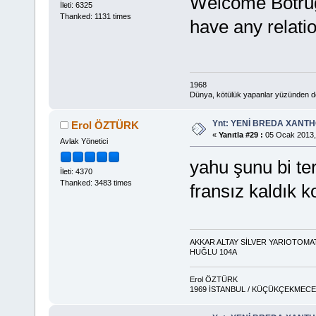
Welcome Botrugn
İleti: 6325
Thanked: 1131 times
have any relatio
1968
Dünya, kötülük yapanlar yüzünden deği
Ynt: YENİ BREDA XANTHO
Erol ÖZTÜRK
«
Yanıtla #29 :
05 Ocak 2013,
Avlak Yönetici
yahu şunu bi te
İleti: 4370
Thanked: 3483 times
fransız kaldık 
AKKAR ALTAY SİLVER YARIOTOMA
HUĞLU 104A
Erol ÖZTÜRK
1969 İSTANBUL / KÜÇÜKÇEKMECE 