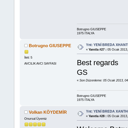
Botrugno GIUSEPPE
1975 İTALYA
Ynt: YENİ BREDA XHANTO
Botrugno GIUSEPPE
«
Yanıtla #27 :
05 Ocak 2013,
İleti: 5
Best regards
AVCILIK AVCI SAYFASI
GS
«
Son Düzenleme: 05 Ocak 2013, 0
Botrugno GIUSEPPE
1975 İTALYA
Ynt: YENİ BREDA XANTHO
Volkan KÖYDEMİR
«
Yanıtla #28 :
05 Ocak 2013,
Onursal Üyemiz