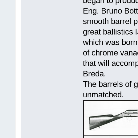
began to produ
Eng. Bruno Bottu
smooth barrel pu
great ballistics
which was born 
of chrome vanad
that will accom
Breda.
The barrels of g
unmatched.