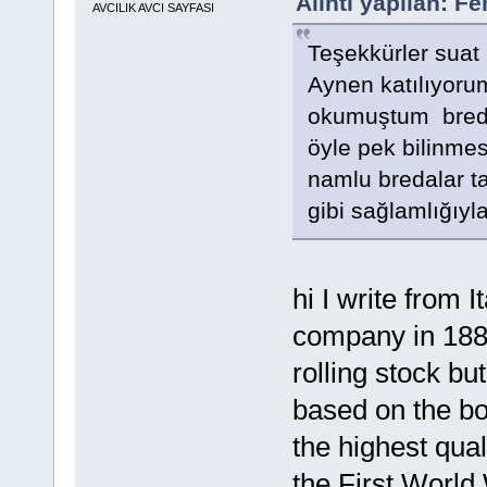
Alıntı yapılan: F
AVCILIK AVCI SAYFASI
Teşekkürler suat
Aynen katılıyoru
okumuştum breday
öyle pek bilinmes
namlu bredalar t
gibi sağlamlığıyl
hi I write from 
company in 1886 
rolling stock b
based on the bo
the highest qual
the First World