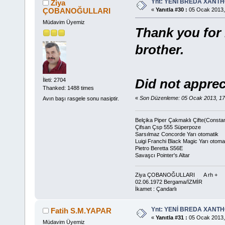
Ynt: YENİ BREDA XANTHO
Ziya
ÇOBANOĞULLARI
«
Yanıtla #30 :
05 Ocak 2013,
Müdavim Üyemiz
Thank you for 
brother.
Did not appre
İleti: 2704
Thanked: 1488 times
«
Son Düzenleme: 05 Ocak 2013, 
Avın başı rasgele sonu nasiptir.
Belçika Piper Çakmaklı Çifte(Consta
Çifsan Çsp 555 Süperpoze
Sarsılmaz Concorde Yarı otomatik
Luigi Franchi Black Magic Yarı otoma
Pietro Beretta S56E
Savaşcı Pointer's Altar
Ziya ÇOBANOĞULLARI A rh +
02.06.1972 Bergama/İZMİR
İkamet : Çandarlı
Ynt: YENİ BREDA XANTHO
Fatih S.M.YAPAR
«
Yanıtla #31 :
05 Ocak 2013,
Müdavim Üyemiz