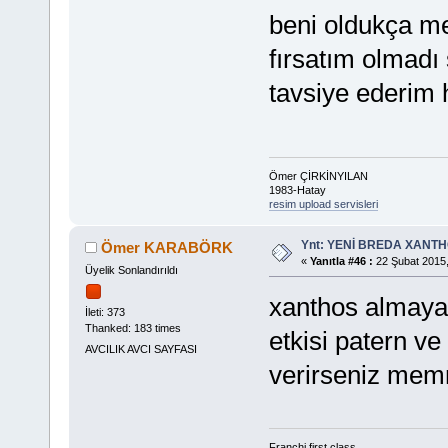
beni oldukça 
fırsatım olmadı
tavsiye ederim 
Ömer ÇİRKİNYILAN
1983-Hatay
resim upload servisleri
Ynt: YENİ BREDA XANTHO
Ömer KARABÖRK
«
Yanıtla #46 :
22 Şubat 2015,
Üyelik Sonlandırıldı
xanthos almaya 
İleti: 373
Thanked: 183 times
etkisi patern ve
AVCILIK AVCI SAYFASI
verirseniz mem
Franchi first class