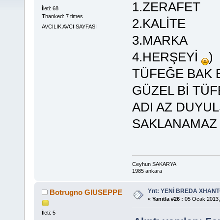
1.ZERAFET
İleti: 68
Thanked: 7 times
2.KALİTE
AVCILIK AVCI SAYFASI
3.MARKA
4.HERŞEYİ
)
TÜFEĞE BAK B
GÜZEL Bİ TÜF
ADI AZ DUYU
SAKLANAMAZ !
Ceyhun SAKARYA
1985 ankara
Ynt: YENİ BREDA XHANTO
Botrugno GIUSEPPE
«
Yanıtla #26 :
05 Ocak 2013,
İleti: 5