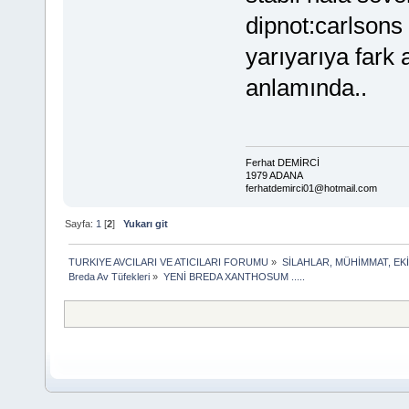
dipnot:carlsons 
yarıyarıya fark
anlamında..
Ferhat DEMİRCİ
1979 ADANA
ferhatdemirci01@hotmail.com
Sayfa:
1
[
2
]
Yukarı git
TURKIYE AVCILARI VE ATICILARI FORUMU
»
SİLAHLAR, MÜHİMMAT, EK
Breda Av Tüfekleri
»
YENİ BREDA XANTHOSUM .....