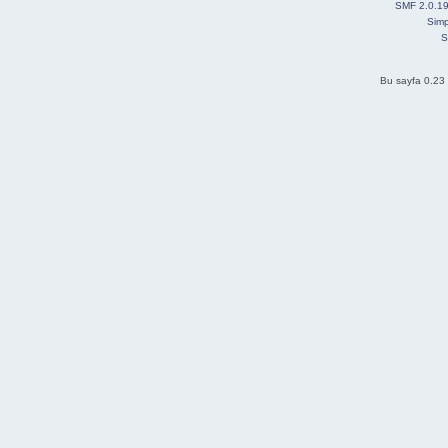
SMF 2.0.1
Simp
S
Bu sayfa 0.23 