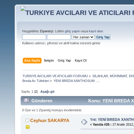
Hoşgeldiniz
Ziyaretçi
. Lütfen
giriş yapın
veya
kayıt olun
.
Kullanıcı adınızı, şifrenizi ve aktif kalma süresini giriniz
Ana Sayfa
İletişim
Giriş Yap
Kayıt Ol
TURKIYE AVCILARI VE ATICILARI FORUMU
»
SİLAHLAR, MÜHİMMAT, EK
Breda Av Tüfekleri
»
YENİ BREDA XANTHOSUM .....
Sayfa:
1
[
2
]
Aşağı git
Gönderen
Konu: YENİ BREDA XA
0 Üye ve 1 Ziyaretçi konuyu incelemekte.
Ynt: YENİ BREDA XANTHO
Ceyhun SAKARYA
«
Yanıtla #25 :
27 Aralık 2012,