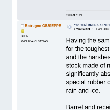
1969 AFYON
Ynt: YENİ BREDA XANTHO
Botrugno GIUSEPPE
«
Yanıtla #39 :
15 Ekim 2013, 
İleti: 5
Having the same
AVCILIK AVCI SAYFASI
for the toughest 
and the harshes
stock made of n
significantly ab
special rubber c
rain and ice.
Barrel and rece