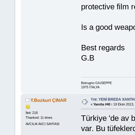
protective film 
Is a good weapo
Best regards
G.B
Botrugno GIUSEPPE
1975 İTALYA
Ynt: YENİ BREDA XANTHO
Y.Bozkurt ÇINAR
«
Yanıtla #40 :
19 Ekim 2013, 
İleti: 218
Türkiye 'de av 
Thanked: 11 times
AVCILIK AVCI SAYFASI
var. Bu tüfekler