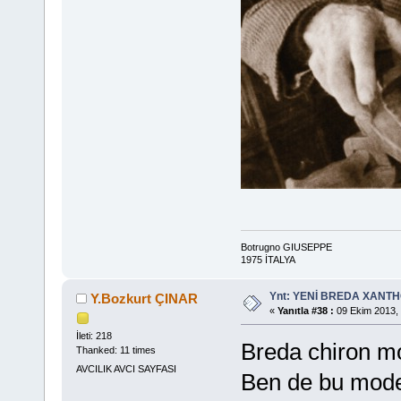
Botrugno GIUSEPPE
1975 İTALYA
Ynt: YENİ BREDA XANTHO
Y.Bozkurt ÇINAR
«
Yanıtla #38 :
09 Ekim 2013, 
İleti: 218
Breda chiron mo
Thanked: 11 times
AVCILIK AVCI SAYFASI
Ben de bu model