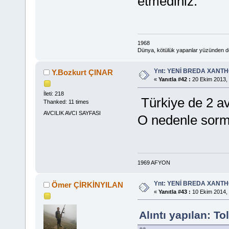
etmediniz.
1968
Dünya, kötülük yapanlar yüzünden deği
Ynt: YENİ BREDA XANTHO
Y.Bozkurt ÇINAR
«
Yanıtla #42 :
20 Ekim 2013, 
İleti: 218
Türkiye de 2 av
Thanked: 11 times
AVCILIK AVCI SAYFASI
O nedenle sor
1969 AFYON
Ynt: YENİ BREDA XANTHO
Ömer ÇİRKİNYILAN
«
Yanıtla #43 :
10 Ekim 2014, 
Alıntı yapılan: T