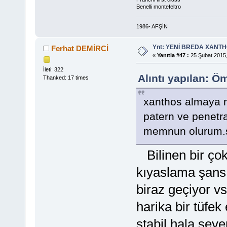
Benelli montefeltro
1986- AFŞİN
Ynt: YENİ BREDA XANTHO
Ferhat DEMİRCİ
«
Yanıtla #47 :
25 Şubat 2015,
İleti: 322
Alıntı yapılan: 
Thanked: 17 times
xanthos almaya ni
patern ve penetra
memnun olurum.s
Bilinen bir çok 
kıyaslama şans
biraz geçiyor v
harika bir tüfek
stabil hala seve