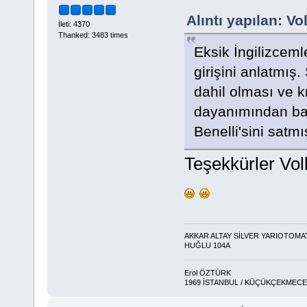
Alıntı yapılan: 
İleti: 4370
Thanked: 3483 times
Eksik İngilizcem
girişini anlatmış
dahil olması ve 
dayanımından bahs
Benelli'sini satmı
Teşekkürler Vol
AKKAR ALTAY SİLVER YARIOTOMA
HUĞLU 104A
Erol ÖZTÜRK
1969 İSTANBUL / KÜÇÜKÇEKMECE 