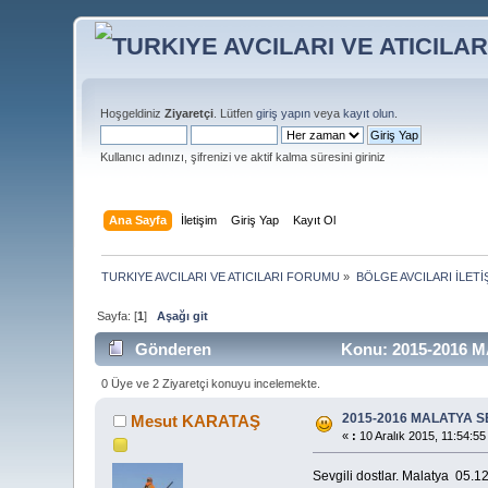
Hoşgeldiniz
Ziyaretçi
. Lütfen
giriş yapın
veya
kayıt olun
.
Kullanıcı adınızı, şifrenizi ve aktif kalma süresini giriniz
Ana Sayfa
İletişim
Giriş Yap
Kayıt Ol
TURKIYE AVCILARI VE ATICILARI FORUMU
»
BÖLGE AVCILARI İLET
Sayfa: [
1
]
Aşağı git
Gönderen
Konu: 2015-2016 M
0 Üye ve 2 Ziyaretçi konuyu incelemekte.
2015-2016 MALATYA S
Mesut KARATAŞ
«
:
10 Aralık 2015, 11:54:55
Sevgili dostlar. Malatya 05.1