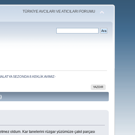
TÜRKİYE AVCILARI VE ATICILARI FORUMU
MALATYA SEZONDA 8.KEKLİK AVIMIZ-
YAZDIR
)
setmez oldum. Kar tanelerini rüzgar yüzümüze çakıl parçası