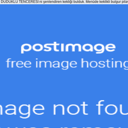
 DÜDÜKLÜ TENCERESİ ni şenlendiren kekliği bulduk. Menüde keklikli bulgur pilavı va