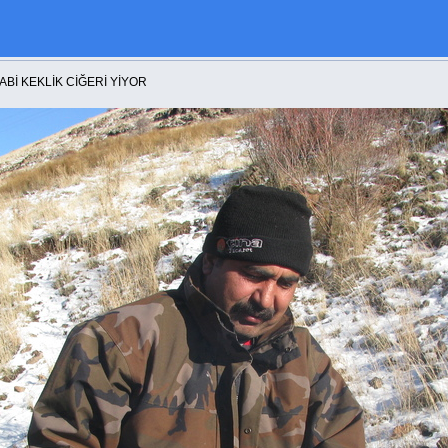
K CİĞERİ YİYOR