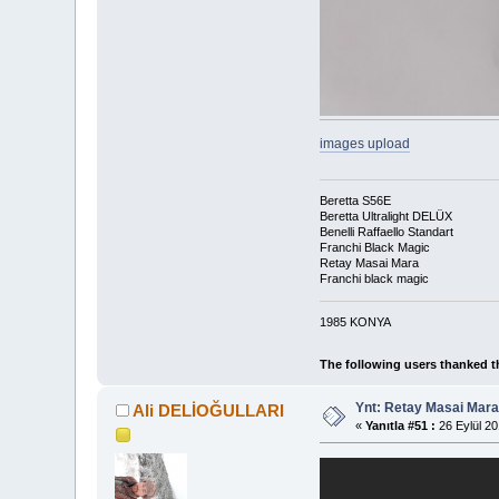
images upload
Beretta S56E
Beretta Ultralight DELÜX
Benelli Raffaello Standart
Franchi Black Magic
Retay Masai Mara
Franchi black magic
1985 KONYA
The following users thanked t
Ynt: Retay Masai Mara
Ali DELİOĞULLARI
«
Yanıtla #51 :
26 Eylül 20