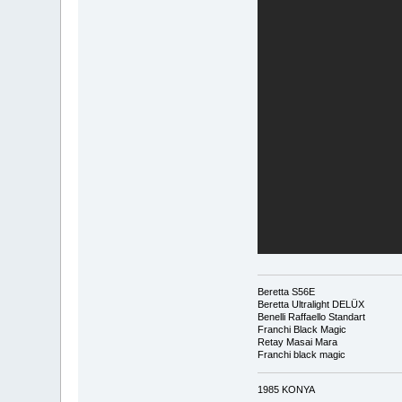
Beretta S56E
Beretta Ultralight DELÜX
Benelli Raffaello Standart
Franchi Black Magic
Retay Masai Mara
Franchi black magic
1985 KONYA