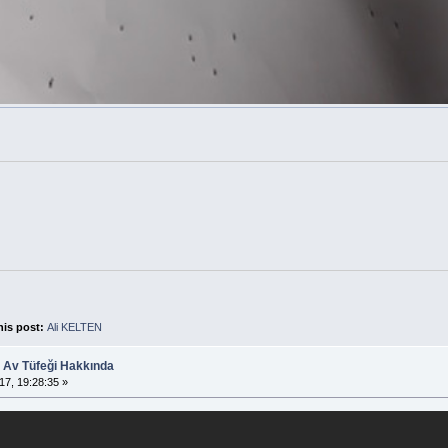
his post:
Ali KELTEN
 Av Tüfeği Hakkında
17, 19:28:35 »