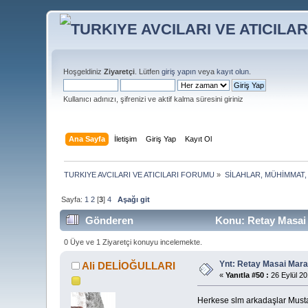
Hoşgeldiniz
Ziyaretçi
. Lütfen
giriş yapın
veya
kayıt olun
.
Kullanıcı adınızı, şifrenizi ve aktif kalma süresini giriniz
Ana Sayfa
İletişim
Giriş Yap
Kayıt Ol
TURKIYE AVCILARI VE ATICILARI FORUMU
»
SİLAHLAR, MÜHİMMAT,
Sayfa:
1
2
[
3
]
4
Aşağı git
Gönderen
Konu: Retay Masai 
0 Üye ve 1 Ziyaretçi konuyu incelemekte.
Ynt: Retay Masai Mara
Ali DELİOĞULLARI
«
Yanıtla #50 :
26 Eylül 20
Herkese slm arkadaşlar Mustafa