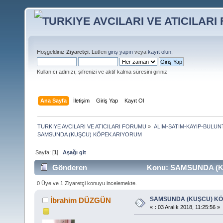
Hoşgeldiniz
Ziyaretçi
. Lütfen
giriş yapın
veya
kayıt olun
.
Kullanıcı adınızı, şifrenizi ve aktif kalma süresini giriniz
Ana Sayfa
İletişim
Giriş Yap
Kayıt Ol
TURKIYE AVCILARI VE ATICILARI FORUMU
»
ALIM-SATIM-KAYIP-BULUNT
SAMSUNDA (KUŞCU) KÖPEK ARIYORUM
Sayfa: [
1
]
Aşağı git
Gönderen
Konu: SAMSUNDA (KU
0 Üye ve 1 Ziyaretçi konuyu incelemekte.
SAMSUNDA (KUŞCU) K
İbrahim DÜZGÜN
«
:
03 Aralık 2018, 11:25:56 »