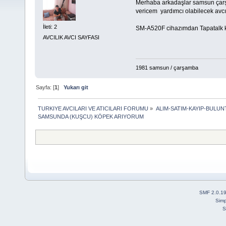
Merhaba arkadaşlar samsun çarş
vericem yardımcı olabilecek av
İleti: 2
SM-A520F cihazımdan Tapatalk ku
AVCILIK AVCI SAYFASI
1981 samsun / çarşamba
Sayfa: [
1
]
Yukarı git
TURKIYE AVCILARI VE ATICILARI FORUMU
»
ALIM-SATIM-KAYIP-BULUNT
SAMSUNDA (KUŞCU) KÖPEK ARIYORUM
SMF 2.0.1
Simp
S