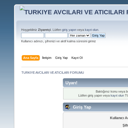
Hoşgeldiniz
Ziyaretçi
. Lütfen
giriş yapın
veya
kayıt olun
.
Kullanıcı adınızı, şifrenizi ve aktif kalma süresini giriniz
Ana Sayfa
İletişim
Giriş Yap
Kayıt Ol
TURKIYE AVCILARI VE ATICILARI FORUMU
Uyarı!
Baktığınız konu veya böl
Lütfen giriş yapın veya
kayıt olun
TU
Giriş Yap
Kullanıcı A
Şif