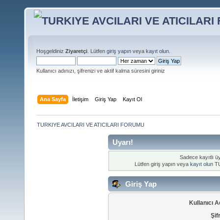
Hoşgeldiniz
Ziyaretçi
. Lütfen
giriş yapın
veya
kayıt olun
.
Kullanıcı adınızı, şifrenizi ve aktif kalma süresini giriniz
Ana Sayfa
İletişim
Giriş Yap
Kayıt Ol
TURKIYE AVCILARI VE ATICILARI FORUMU
Uyarı!
Sadece kayıtlı üy
Lütfen giriş yapın veya
kayıt olun
TU
Giriş Yap
Kullanıcı A
Şif