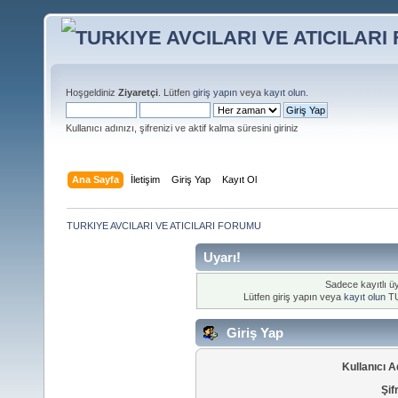
Hoşgeldiniz
Ziyaretçi
. Lütfen
giriş yapın
veya
kayıt olun
.
Kullanıcı adınızı, şifrenizi ve aktif kalma süresini giriniz
Ana Sayfa
İletişim
Giriş Yap
Kayıt Ol
TURKIYE AVCILARI VE ATICILARI FORUMU
Uyarı!
Sadece kayıtlı üy
Lütfen giriş yapın veya
kayıt olun
TU
Giriş Yap
Kullanıcı A
Şif