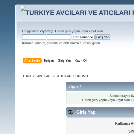
Hoşgeldiniz
Ziyaretçi
. Lütfen
giriş yapın
veya
kayıt olun
.
Kullanıcı adınızı, şifrenizi ve aktif kalma süresini giriniz
Ana Sayfa
İletişim
Giriş Yap
Kayıt Ol
TURKIYE AVCILARI VE ATICILARI FORUMU
Uyarı!
Sadece kayıtlı üy
Lütfen giriş yapın veya
kayıt olun
TU
Giriş Yap
Kullanıcı A
Şif