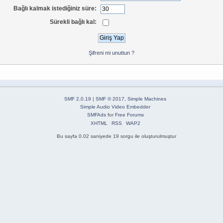
Bağlı kalmak istediğiniz süre:
Sürekli bağlı kal:
Şifreni mi unuttun ?
SMF 2.0.19
|
SMF © 2017
,
Simple Machines
Simple Audio Video Embedder
SMFAds
for
Free Forums
XHTML
RSS
WAP2
Bu sayfa 0.02 saniyede 19 sorgu ile oluşturulmuştur