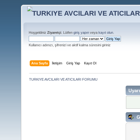
Hoşgeldiniz
Ziyaretçi
. Lütfen
giriş yapın
veya
kayıt olun
.
Kullanıcı adınızı, şifrenizi ve aktif kalma süresini giriniz
Ana Sayfa
İletişim
Giriş Yap
Kayıt Ol
TURKIYE AVCILARI VE ATICILARI FORUMU
Uyarı
G