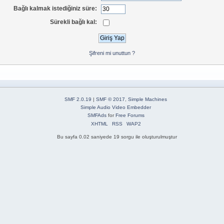
Bağlı kalmak istediğiniz süre:
Sürekli bağlı kal:
Şifreni mi unuttun ?
SMF 2.0.19
|
SMF © 2017
,
Simple Machines
Simple Audio Video Embedder
SMFAds
for
Free Forums
XHTML
RSS
WAP2
Bu sayfa 0.02 saniyede 19 sorgu ile oluşturulmuştur