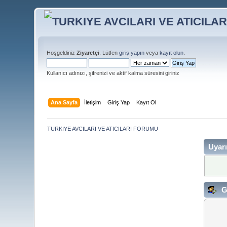
Hoşgeldiniz
Ziyaretçi
. Lütfen
giriş yapın
veya
kayıt olun
.
Kullanıcı adınızı, şifrenizi ve aktif kalma süresini giriniz
Ana Sayfa
İletişim
Giriş Yap
Kayıt Ol
TURKIYE AVCILARI VE ATICILARI FORUMU
Uyarı
G