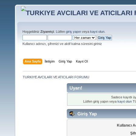
Hoşgeldiniz
Ziyaretçi
. Lütfen
giriş yapın
veya
kayıt olun
.
Kullanıcı adınızı, şifrenizi ve aktif kalma süresini giriniz
Ana Sayfa
İletişim
Giriş Yap
Kayıt Ol
TURKIYE AVCILARI VE ATICILARI FORUMU
Uyarı!
Sadece kayıtlı üy
Lütfen giriş yapın veya
kayıt olun
TU
Giriş Yap
Kullanıcı A
Şif