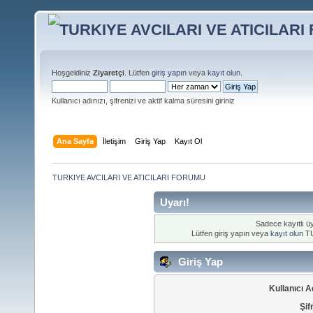
Hoşgeldiniz
Ziyaretçi
. Lütfen
giriş yapın
veya
kayıt olun
.
Kullanıcı adınızı, şifrenizi ve aktif kalma süresini giriniz
Ana Sayfa
İletişim
Giriş Yap
Kayıt Ol
TURKIYE AVCILARI VE ATICILARI FORUMU
Uyarı!
Sadece kayıtlı üy
Lütfen giriş yapın veya
kayıt olun
TU
Giriş Yap
Kullanıcı A
Şif