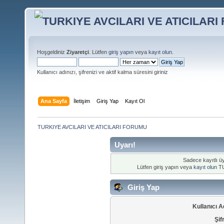
Hoşgeldiniz
Ziyaretçi
. Lütfen
giriş yapın
veya
kayıt olun
.
Kullanıcı adınızı, şifrenizi ve aktif kalma süresini giriniz
Ana Sayfa
İletişim
Giriş Yap
Kayıt Ol
TURKIYE AVCILARI VE ATICILARI FORUMU
Uyarı!
Sadece kayıtlı üy
Lütfen giriş yapın veya
kayıt olun
TU
Giriş Yap
Kullanıcı A
Şif