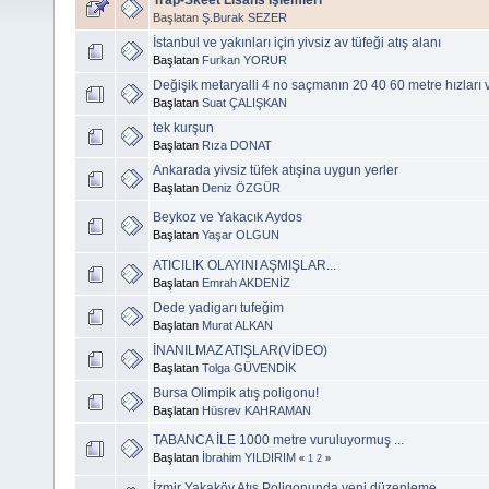
Başlatan
Ş.Burak SEZER
İstanbul ve yakınları için yivsiz av tüfeği atış alanı
Başlatan
Furkan YORUR
Değişik metaryalli 4 no saçmanın 20 40 60 metre hızları v
Başlatan
Suat ÇALIŞKAN
tek kurşun
Başlatan
Rıza DONAT
Ankarada yivsiz tüfek atışina uygun yerler
Başlatan
Deniz ÖZGÜR
Beykoz ve Yakacık Aydos
Başlatan
Yaşar OLGUN
ATICILIK OLAYINI AŞMIŞLAR...
Başlatan
Emrah AKDENİZ
Dede yadigarı tufeğim
Başlatan
Murat ALKAN
İNANILMAZ ATIŞLAR(VİDEO)
Başlatan
Tolga GÜVENDİK
Bursa Olimpik atış poligonu!
Başlatan
Hüsrev KAHRAMAN
TABANCA İLE 1000 metre vuruluyormuş ...
Başlatan
İbrahim YILDIRIM
«
1
2
»
İzmir Yakaköy Atış Poligonunda yeni düzenleme