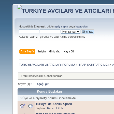
Hoşgeldiniz
Ziyaretçi
. Lütfen
giriş yapın
veya
kayıt olun
.
Kullanıcı adınızı, şifrenizi ve aktif kalma süresini giriniz
Ana Sayfa
İletişim
Giriş Yap
Kayıt Ol
TURKIYE AVCILARI VE ATICILARI FORUMU
»
TRAP-SKEET ATICILIĞI
»
A
Trap/Skeet Atıcılık Genel Konuları.
Sayfa: [
1
]
2
3
Aşağı git
Konu
/
Başlatan
0 Üye ve 4 Ziyaretçi bölümü incelemekte.
Türkiye' de Atıcılık Sporu
Başlatan
Recep İLGİN
Trap-Skeet Lisans İşlemleri