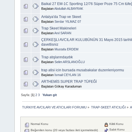
Baikal 27 EM-1C Sporting 12/76 Süper Poze 75 Cm tüfeği t
Başlatan
Abdullah ALBAYRAK
Antalya'da Trap ve Skeet
Başlatan
Serdar YILMAZ 07
Trap Skeet Makineleri
Başlatan
Anıl SARAN
ÇERKEŞLI AVCILAR KULUBÜNÜN 31 Mayıs 2015 tarihli 
davetlisniz
Başlatan
Mustafa ERDEM
Trap atışlarındaydık
Başlatan
Selim ARSLANOĞLU
trap atisi icin bursada musabakalar duzenleniyormu
Başlatan
İsmail CEYLAN 16
ARTHEMİS SUPER TRAP TÜFEĞİ
Başlatan Gökay Karaduman
Sayfa: [
1
]
2
3
Yukarı git
TURKIYE AVCILARI VE ATICILARI FORUMU
»
TRAP-SKEET ATICILIĞI
»
A
Normal Konu
Kilitli Konu
Sabit Konu
Beğenilen konu (20 veya fazlası ileti içermektedir)