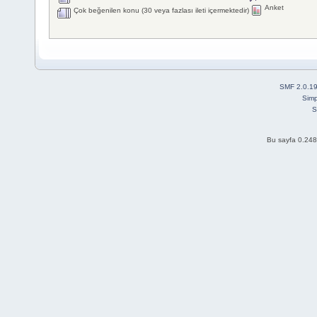
Anket
Çok beğenilen konu (30 veya fazlası ileti içermektedir)
SMF 2.0.1
Simp
S
Bu sayfa 0.248 