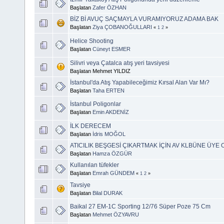
Başlatan
Zafer ÖZHAN
BİZ Bİ AVUÇ SAÇMAYLA VURAMIYORUZ ADAMA BAK
Başlatan
Ziya ÇOBANOĞULLARI
«
1
2
»
Helice Shooting
Başlatan
Cüneyt ESMER
Silivri veya Çatalca atış yeri tavsiyesi
Başlatan Mehmet YILDIZ
İstanbul'da Atış Yapabileceğimiz Kırsal Alan Var Mı?
Başlatan
Taha ERTEN
İstanbul Poligonlar
Başlatan
Emin AKDENİZ
İLK DERECEM
Başlatan
İdris MOĞOL
ATICILIK BEŞGESİ ÇIKARTMAK İÇİN AV KLBÜNE ÜY
Başlatan
Hamza ÖZGÜR
Kullanılan tüfekler
Başlatan
Emrah GÜNDEM
«
1
2
»
Tavsiye
Başlatan
Bilal DURAK
Baikal 27 EM-1C Sporting 12/76 Süper Poze 75 Cm
Başlatan
Mehmet ÖZYAVRU