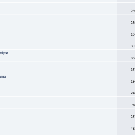
28
23
18
35
miyor
35
16
mama
19
24
78
23
49