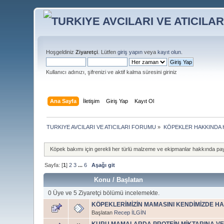
Hoşgeldiniz
Ziyaretçi
. Lütfen
giriş yapın
veya
kayıt olun
.
Kullanıcı adınızı, şifrenizi ve aktif kalma süresini giriniz
Ana Sayfa
İletişim
Giriş Yap
Kayıt Ol
TURKIYE AVCILARI VE ATICILARI FORUMU
»
KÖPEKLER HAKKINDA 
Köpek bakımı için gerekli her türlü malzeme ve ekipmanlar hakkında pay
Sayfa: [
1
]
2
3
...
6
Aşağı git
Konu
/
Başlatan
0 Üye ve 5 Ziyaretçi bölümü incelemekte.
KÖPEKLERİMİZİN MAMASINI KENDİMİZDE HAZ
Başlatan
Recep İLGİN
KURU MAMALARDA PROTEİN MİKTARINA VE 