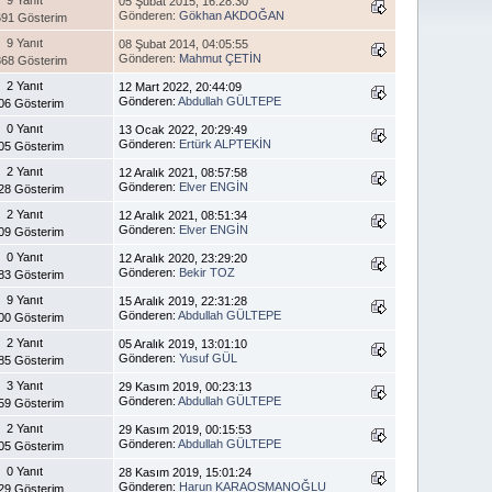
05 Şubat 2015, 16:28:30
Gönderen:
Gökhan AKDOĞAN
91 Gösterim
9 Yanıt
08 Şubat 2014, 04:05:55
Gönderen:
Mahmut ÇETİN
68 Gösterim
2 Yanıt
12 Mart 2022, 20:44:09
Gönderen:
Abdullah GÜLTEPE
06 Gösterim
0 Yanıt
13 Ocak 2022, 20:29:49
Gönderen:
Ertürk ALPTEKİN
05 Gösterim
2 Yanıt
12 Aralık 2021, 08:57:58
Gönderen:
Elver ENGİN
28 Gösterim
2 Yanıt
12 Aralık 2021, 08:51:34
Gönderen:
Elver ENGİN
09 Gösterim
0 Yanıt
12 Aralık 2020, 23:29:20
Gönderen:
Bekir TOZ
83 Gösterim
9 Yanıt
15 Aralık 2019, 22:31:28
Gönderen:
Abdullah GÜLTEPE
00 Gösterim
2 Yanıt
05 Aralık 2019, 13:01:10
Gönderen:
Yusuf GÜL
85 Gösterim
3 Yanıt
29 Kasım 2019, 00:23:13
Gönderen:
Abdullah GÜLTEPE
59 Gösterim
2 Yanıt
29 Kasım 2019, 00:15:53
Gönderen:
Abdullah GÜLTEPE
05 Gösterim
0 Yanıt
28 Kasım 2019, 15:01:24
Gönderen:
Harun KARAOSMANOĞLU
29 Gösterim