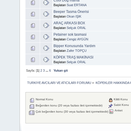
Cool Dog mama
Başlatan
Suat ERTANA
Beeper Tasma Önerisi
Başlatan
Okan IŞIK
ARAÇ ARKASI BOX
Başlatan
Selçuk ORAL
Petainer sok tasmasi
Başlatan
Cengiz AYGÜN
Bipper Konusunda Yardım
Başlatan
Zafer TOPÇU
KÖPEK TRAŞ MAKİNASI
Başlatan
Selçuk ORAL
Sayfa: [
1
]
2
3
...
6
Yukarı git
TURKIYE AVCILARI VE ATICILARI FORUMU
»
KÖPEKLER HAKKINDA 
Normal Konu
Kilitli Konu
Sabit Konu
Beğenilen konu (20 veya fazlası ileti içermektedir)
Anket
Çok beğenilen konu (30 veya fazlası ileti içermektedir)