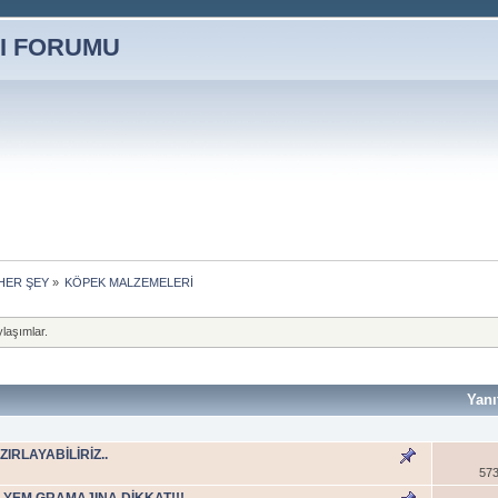
HER ŞEY
»
KÖPEK MALZEMELERİ
laşımlar.
Yanı
IRLAYABİLİRİZ..
573
YEM GRAMAJINA DİKKAT!!!