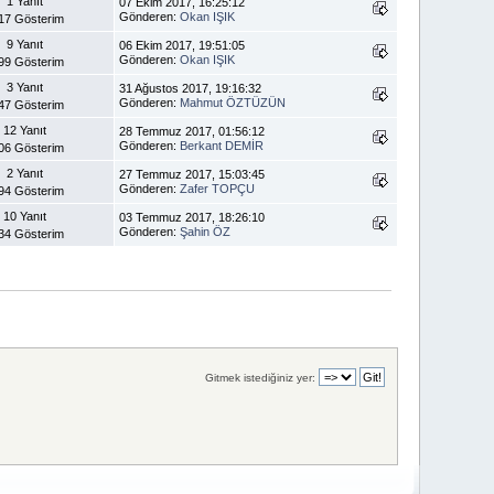
1 Yanıt
07 Ekim 2017, 16:25:12
Gönderen:
Okan IŞIK
17 Gösterim
9 Yanıt
06 Ekim 2017, 19:51:05
Gönderen:
Okan IŞIK
99 Gösterim
3 Yanıt
31 Ağustos 2017, 19:16:32
Gönderen:
Mahmut ÖZTÜZÜN
47 Gösterim
12 Yanıt
28 Temmuz 2017, 01:56:12
Gönderen:
Berkant DEMİR
06 Gösterim
2 Yanıt
27 Temmuz 2017, 15:03:45
Gönderen:
Zafer TOPÇU
94 Gösterim
10 Yanıt
03 Temmuz 2017, 18:26:10
Gönderen:
Şahin ÖZ
34 Gösterim
Gitmek istediğiniz yer: