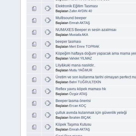
Elektronik Eğitim Tasması
Başlatan
Zafer AYDIN 40
Multisound beeper
Başlatan
Emrah AKTAŞ
NUMAXES Beeper ın sesin azalmsaı
Başlatan
Mustafa AKA
beeper tasması
Başlatan
Mert Emre TOPRAK
Köpeğim haftaya doğum yapacak ama mama ye
Başlatan
Vahdet YILMAZ
Lily&kuki mana nasildir..
Başlatan
Mutlu YAĞMUR
Üretim ve son kullanma tarihi olmayan perfect 
Başlatan
Bahri TUĞRULTEKİN
Reflex yavru köpek maması hk
Başlatan
Özgür ATAŞ
Beeper tasma önerisi
Başlatan
Ercan KOÇ
çulluk avında kulanmak için güvenlik yeleği
Başlatan
İbrahim BIÇAK
Köpek Taşıma Kutusu
Başlatan
Emrah AKTAŞ