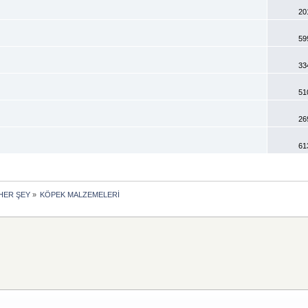
20
59
33
51
26
61
HER ŞEY
»
KÖPEK MALZEMELERİ