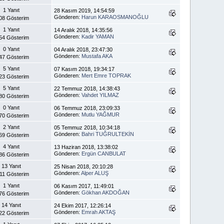
1 Yanıt
28 Kasım 2019, 14:54:59
Gönderen:
Harun KARAOSMANOĞLU
08 Gösterim
1 Yanıt
14 Aralık 2018, 14:35:56
Gönderen:
Kadir YAMAN
54 Gösterim
0 Yanıt
04 Aralık 2018, 23:47:30
Gönderen:
Mustafa AKA
47 Gösterim
5 Yanıt
07 Kasım 2018, 19:34:17
Gönderen:
Mert Emre TOPRAK
23 Gösterim
5 Yanıt
22 Temmuz 2018, 14:38:43
Gönderen:
Vahdet YILMAZ
80 Gösterim
0 Yanıt
06 Temmuz 2018, 23:09:33
Gönderen:
Mutlu YAĞMUR
70 Gösterim
2 Yanıt
05 Temmuz 2018, 10:34:18
Gönderen:
Bahri TUĞRULTEKİN
69 Gösterim
4 Yanıt
13 Haziran 2018, 13:38:02
Gönderen:
Ergün CANBULAT
86 Gösterim
13 Yanıt
25 Nisan 2018, 20:10:28
Gönderen:
Alper ALUŞ
11 Gösterim
1 Yanıt
06 Kasım 2017, 11:49:01
Gönderen:
Gökhan AKDOĞAN
76 Gösterim
14 Yanıt
24 Ekim 2017, 12:26:14
Gönderen:
Emrah AKTAŞ
22 Gösterim