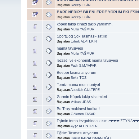
Başlatan
Recep İLGİN
BARF NEDİR? BİLENLERDE YORUM EKLESİN 
Başlatan
Recep İLGİN
köpek takip cihazı takip yardımm..
Başlatan
Mutlu YAĞMUR
SportDog Şok Tasması- satılık
Başlatan
Ertürk ALPTEKİN
mama tavsiyesi
Başlatan
Mutlu YAĞMUR
lezzetli ve ekonomik mama tavsiyesi
Başlatan
Fatih S.M.YAPAR
Beeper tasma arıyorum
Başlatan
Bekir TOZ
Temiz mama memnuniyet
Başlatan
Abdullah GÜLTEPE
Garmin Köpek takip sistemleri
Başlatan
Volkan URAS
Bu Traş makinesi harika!!!
Başlatan
Gökmen TAŞAR
Eşimin torna tezgahinda kızımız❤❤❤ ZEYNA❤❤❤ya
Başlatan
Ayşe ALTINTREN
Eğitim Tasması arıyorum
Başlatan
Harun KARAOSMANOĞLU