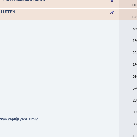
146
LÜTFEN..
128
62
18
20
17
32
57
23
30
 yaptiği yeni isimliği
30
16