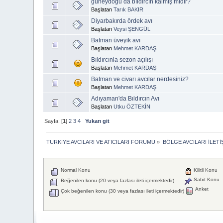
güneydoğu da bıldırcın kalmış mıdır?
Başlatan
Tarık BAKIR
Diyarbakırda ördek avı
Başlatan
Veysi ŞENGÜL
Batman üveyik avı
Başlatan
Mehmet KARDAŞ
Bıldırcınla sezon açılışı
Başlatan
Mehmet KARDAŞ
Batman ve civarı avcılar nerdesiniz?
Başlatan
Mehmet KARDAŞ
Adıyaman'da Bıldırcın Avı
Başlatan
Utku ÖZTEKİN
Sayfa: [
1
]
2
3
4
Yukarı git
TURKIYE AVCILARI VE ATICILARI FORUMU
»
BÖLGE AVCILARI İLET
Normal Konu
Kilitli Konu
Sabit Konu
Beğenilen konu (20 veya fazlası ileti içermektedir)
Anket
Çok beğenilen konu (30 veya fazlası ileti içermektedir)