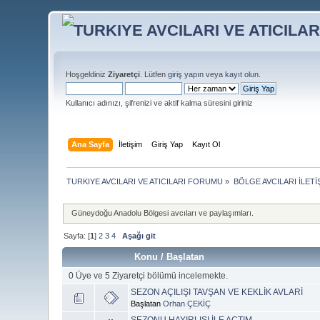
Hoşgeldiniz
Ziyaretçi
. Lütfen
giriş yapın
veya
kayıt olun
.
Kullanıcı adınızı, şifrenizi ve aktif kalma süresini giriniz
Ana Sayfa
İletişim
Giriş Yap
Kayıt Ol
TURKIYE AVCILARI VE ATICILARI FORUMU
»
BÖLGE AVCILARI İLET
Güneydoğu Anadolu Bölgesi avcıları ve paylaşımları.
Sayfa: [
1
]
2
3
4
Aşağı git
Konu
/
Başlatan
0 Üye ve 5 Ziyaretçi bölümü incelemekte.
SEZON AÇILIŞI TAVŞAN VE KEKLİK AVLARİ
Başlatan
Orhan ÇEKİÇ
SEZONU HAYIRLISI İLE AÇTIM