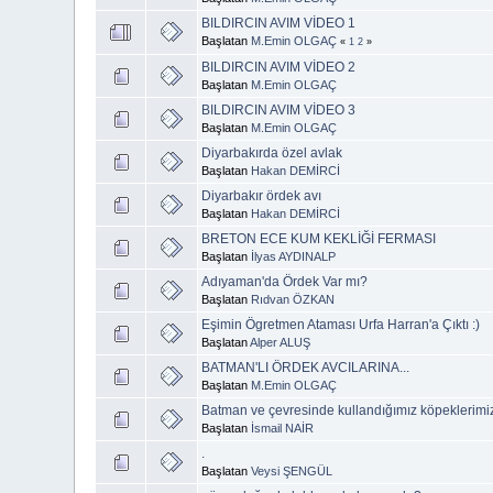
BILDIRCIN AVIM VİDEO 1
Başlatan
M.Emin OLGAÇ
«
1
2
»
BILDIRCIN AVIM VİDEO 2
Başlatan
M.Emin OLGAÇ
BILDIRCIN AVIM VİDEO 3
Başlatan
M.Emin OLGAÇ
Diyarbakırda özel avlak
Başlatan
Hakan DEMİRCİ
Diyarbakır ördek avı
Başlatan
Hakan DEMİRCİ
BRETON ECE KUM KEKLİĞİ FERMASI
Başlatan
İlyas AYDINALP
Adıyaman'da Ördek Var mı?
Başlatan
Rıdvan ÖZKAN
Eşimin Ögretmen Ataması Urfa Harran'a Çıktı :)
Başlatan
Alper ALUŞ
BATMAN'LI ÖRDEK AVCILARINA...
Başlatan
M.Emin OLGAÇ
Batman ve çevresinde kullandığımız köpeklerimi
Başlatan
İsmail NAİR
.
Başlatan
Veysi ŞENGÜL