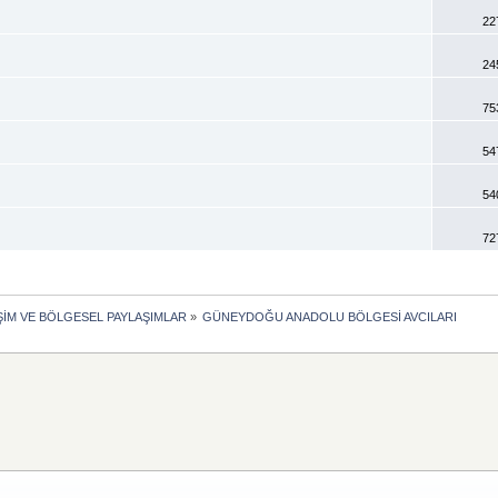
22
24
75
54
54
72
İŞİM VE BÖLGESEL PAYLAŞIMLAR
»
GÜNEYDOĞU ANADOLU BÖLGESİ AVCILARI