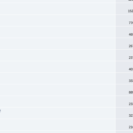
152
77
46
26
23
40
33
88
23
z
32
21