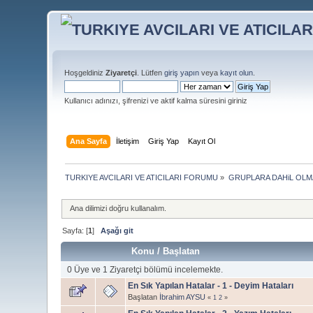
Hoşgeldiniz
Ziyaretçi
. Lütfen
giriş yapın
veya
kayıt olun
.
Kullanıcı adınızı, şifrenizi ve aktif kalma süresini giriniz
Ana Sayfa
İletişim
Giriş Yap
Kayıt Ol
TURKIYE AVCILARI VE ATICILARI FORUMU
»
GRUPLARA DAHiL OL
Ana dilimizi doğru kullanalım.
Sayfa: [
1
]
Aşağı git
Konu
/
Başlatan
0 Üye ve 1 Ziyaretçi bölümü incelemekte.
En Sık Yapılan Hatalar - 1 - Deyim Hataları
Başlatan
İbrahim AYSU
«
1
2
»