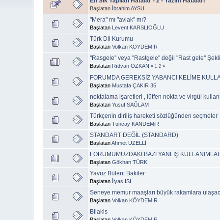
En Sık Yapılan Hatalar - 2 - Yazım Hataları
Başlatan
İbrahim AYSU
"Mera" mı "avlak" mı?
Başlatan
Levent KARSLIOĞLU
Türk Dil Kurumu
Başlatan
Volkan KÖYDEMİR
''Rasgele'' veya ''Rastgele'' değil ''Rast gele'' Şe
Başlatan
Rıdvan ÖZKAN
«
1
2
»
FORUMDA GEREKSİZ YABANCI KELİME KULLA
Başlatan
Mustafa ÇAKIR 35
noktalama işaretleri , lütfen nokta ve virgül kulla
Başlatan
Yusuf SAĞLAM
Türkçenin diriliş hareketi sözlüğünden seçmeler
Başlatan
Tuncay KANDEMiR
STANDART DEĞİL (STANDARD)
Başlatan
Ahmet UZELLİ
FORUMUMUZDAKİ BAZI YANLIŞ KULLANIMLA
Başlatan
Gökhan TÜRK
Yavuz Bülent Bakiler
Başlatan
İlyas ISI
Seneye memur maaşları büyük rakamlara ulaşa
Başlatan
Volkan KÖYDEMİR
Bilakis
Başlatan
Volkan KÖYDEMİR