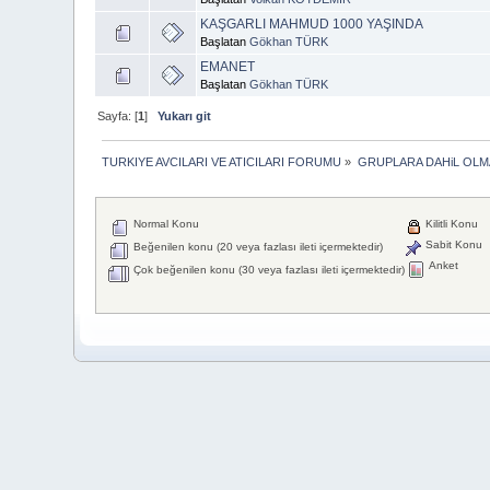
KAŞGARLI MAHMUD 1000 YAŞINDA
Başlatan
Gökhan TÜRK
EMANET
Başlatan
Gökhan TÜRK
Sayfa: [
1
]
Yukarı git
TURKIYE AVCILARI VE ATICILARI FORUMU
»
GRUPLARA DAHiL OL
Normal Konu
Kilitli Konu
Sabit Konu
Beğenilen konu (20 veya fazlası ileti içermektedir)
Anket
Çok beğenilen konu (30 veya fazlası ileti içermektedir)