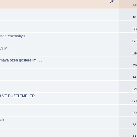
44
61
30
klinde Yazmalıyız
173
NIMI
81
nmaya özen gösterelim . . .
26
44
12
R VE DÜZELTMELER
177
92
cak
35
68