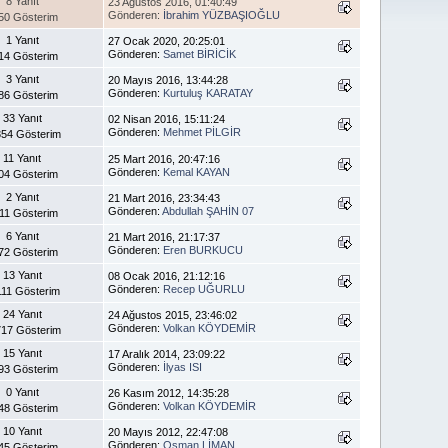
8 Yanıt
23 Ağustos 2016, 01:40:49
Gönderen:
İbrahim YÜZBAŞIOĞLU
50 Gösterim
1 Yanıt
27 Ocak 2020, 20:25:01
Gönderen:
Samet BİRİCİK
14 Gösterim
3 Yanıt
20 Mayıs 2016, 13:44:28
Gönderen:
Kurtuluş KARATAY
86 Gösterim
33 Yanıt
02 Nisan 2016, 15:11:24
Gönderen:
Mehmet PİLGİR
54 Gösterim
11 Yanıt
25 Mart 2016, 20:47:16
Gönderen:
Kemal KAYAN
04 Gösterim
2 Yanıt
21 Mart 2016, 23:34:43
Gönderen:
Abdullah ŞAHİN 07
11 Gösterim
6 Yanıt
21 Mart 2016, 21:17:37
Gönderen:
Eren BURKUCU
72 Gösterim
13 Yanıt
08 Ocak 2016, 21:12:16
Gönderen:
Recep UĞURLU
111 Gösterim
24 Yanıt
24 Ağustos 2015, 23:46:02
Gönderen:
Volkan KÖYDEMİR
17 Gösterim
15 Yanıt
17 Aralık 2014, 23:09:22
Gönderen:
İlyas ISI
93 Gösterim
0 Yanıt
26 Kasım 2012, 14:35:28
Gönderen:
Volkan KÖYDEMİR
48 Gösterim
10 Yanıt
20 Mayıs 2012, 22:47:08
Gönderen:
Osman LİMAN
45 Gösterim