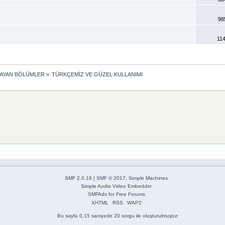
98
11
MAYAN BÖLÜMLER
»
TÜRKÇEMİZ VE GÜZEL KULLANIMI
SMF 2.0.19
|
SMF © 2017
,
Simple Machines
Simple Audio Video Embedder
SMFAds
for
Free Forums
XHTML
RSS
WAP2
Bu sayfa 0.15 saniyede 20 sorgu ile oluşturulmuştur