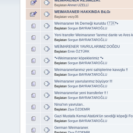
WEİMARENER RESİMLERİ.
Başlatan
Ahmet UZELLİ
WEIMARANER HAKKINDA BıLGı
Başlatan vezy35
Weimaraner Irk Derneği kuruldu !🇹🇷🐾
Başlatan
Sorgun BAYRAKTAROĞLU
Yeni transfer Weimaraner 'larımız dante ve Ares k
Başlatan
Sorgun BAYRAKTAROĞLU
WEİMARENER YAVRULARIMIZ DOĞDU
Başlatan
Emin ÖZTÜRK
🐾Weimaraner köpeklerimiz 🐾
Başlatan
Sorgun BAYRAKTAROĞLU
Weimaranerlarımız yeni sahiplerine kavuştu !!
Başlatan
Sorgun BAYRAKTAROĞLU
Weimaraner yavrularımız büyüyor !!!
Başlatan
Sorgun BAYRAKTAROĞLU
Weimaranerlar yeni transferler !! !
Başlatan
Sorgun BAYRAKTAROĞLU
Nina'nın yavruları..
Başlatan
Ziya ÖZDEMİR
Gazi Mustafa Kemal Atatürk'ün sevdiği köpeği Fox '
Başlatan
Sorgun BAYRAKTAROĞLU
German Weimaraner.
Başlatan
Ziya ÖZDEMİR