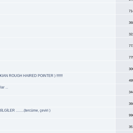
71
36
32
77
77
30
AKIAN ROUGH HAIRED POINTER ) !!!!!!!
49
r ...
34
36
R .........(tercüme, çeviri )
99
35