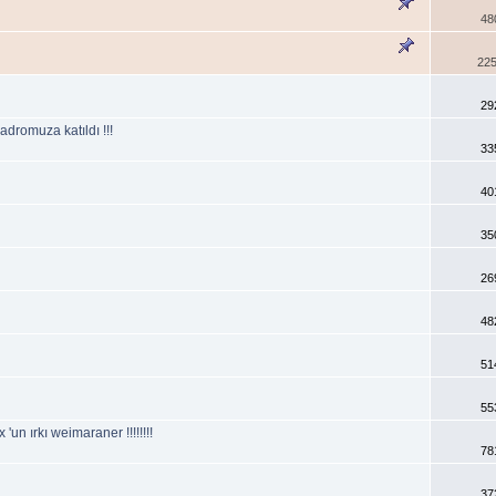
48
225
29
adromuza katıldı !!!
33
40
35
26
48
51
55
un ırkı weimaraner !!!!!!!!
78
37