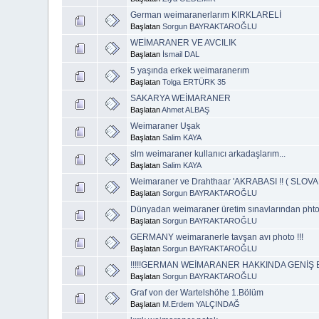
German weimaranerlarım KIRKLARELİ
Başlatan
Sorgun BAYRAKTAROĞLU
WEİMARANER VE AVCILIK
Başlatan
İsmail DAL
5 yaşında erkek weimaranerım
Başlatan
Tolga ERTÜRK 35
SAKARYA WEİMARANER
Başlatan
Ahmet ALBAŞ
Weimaraner Uşak
Başlatan
Salim KAYA
slm weimaraner kullanıcı arkadaşlarım...
Başlatan
Salim KAYA
Weimaraner ve Drahthaar 'AKRABASI !! ( SLOV
Başlatan
Sorgun BAYRAKTAROĞLU
Dünyadan weimaraner üretim sınavlarından phtola
Başlatan
Sorgun BAYRAKTAROĞLU
GERMANY weimaranerle tavşan avı photo !!!
Başlatan
Sorgun BAYRAKTAROĞLU
!!!!!GERMAN WEİMARANER HAKKINDA GENİŞ BİLGİLE
Başlatan
Sorgun BAYRAKTAROĞLU
Graf von der Wartelshöhe 1.Bölüm
Başlatan
M.Erdem YALÇINDAĞ