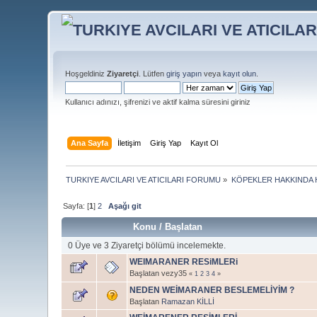
Hoşgeldiniz
Ziyaretçi
. Lütfen
giriş yapın
veya
kayıt olun
.
Kullanıcı adınızı, şifrenizi ve aktif kalma süresini giriniz
Ana Sayfa
İletişim
Giriş Yap
Kayıt Ol
TURKIYE AVCILARI VE ATICILARI FORUMU
»
KÖPEKLER HAKKINDA 
Sayfa: [
1
]
2
Aşağı git
Konu
/
Başlatan
0 Üye ve 3 Ziyaretçi bölümü incelemekte.
WEIMARANER RESiMLERi
Başlatan vezy35
«
1
2
3
4
»
NEDEN WEİMARANER BESLEMELİYİM ?
Başlatan
Ramazan KİLLİ