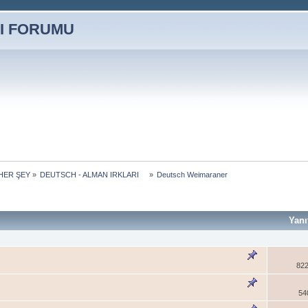
HER ŞEY
»
DEUTSCH - ALMAN IRKLARI    
»
Deutsch Weimaraner
Yanı
822
54