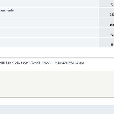
77
ranerlerde
32
153
72
38
HER ŞEY
»
DEUTSCH - ALMAN IRKLARI    
»
Deutsch Weimaraner