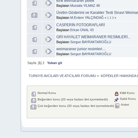
kırık weimaraner petek
Başlatan
Mustafa YILMAZ 48
Üretim Gösterimi ve Karakter Testi Sinavi Weima
Başlatan
M.Erdem YALÇINDAĞ
«
1
2
3
»
CASPERİN FOTOGRAFLARİ
Başlatan
Erkan ÜNAL 43
GRİ HAYALET WEİMARANER RESİMLERİ...
Başlatan
Sorgun BAYRAKTAROĞLU
weimaraner junior resimleri....
Başlatan
Sorgun BAYRAKTAROĞLU
Sayfa: [
1
]
2
Yukarı git
TURKIYE AVCILARI VE ATICILARI FORUMU
»
KÖPEKLER HAKKINDA 
Normal Konu
Kilitli Konu
Sabit Konu
Beğenilen konu (20 veya fazlası ileti içermektedir)
Anket
Çok beğenilen konu (30 veya fazlası ileti içermektedir)