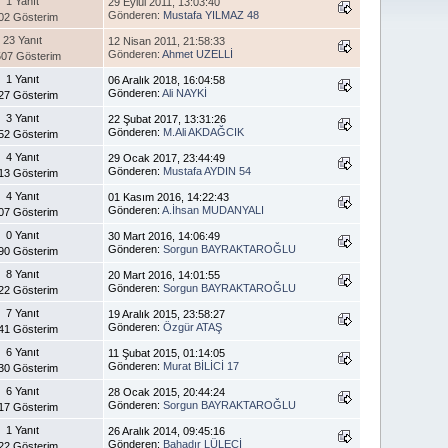
1 Yanıt
29 Eylül 2011, 13:03:40
Gönderen:
Mustafa YILMAZ 48
02 Gösterim
23 Yanıt
12 Nisan 2011, 21:58:33
Gönderen:
Ahmet UZELLİ
07 Gösterim
1 Yanıt
06 Aralık 2018, 16:04:58
Gönderen:
Ali NAYKİ
27 Gösterim
3 Yanıt
22 Şubat 2017, 13:31:26
Gönderen:
M.Ali AKDAĞCIK
52 Gösterim
4 Yanıt
29 Ocak 2017, 23:44:49
Gönderen:
Mustafa AYDIN 54
13 Gösterim
4 Yanıt
01 Kasım 2016, 14:22:43
Gönderen:
A.İhsan MUDANYALI
07 Gösterim
0 Yanıt
30 Mart 2016, 14:06:49
Gönderen:
Sorgun BAYRAKTAROĞLU
90 Gösterim
8 Yanıt
20 Mart 2016, 14:01:55
Gönderen:
Sorgun BAYRAKTAROĞLU
22 Gösterim
7 Yanıt
19 Aralık 2015, 23:58:27
Gönderen:
Özgür ATAŞ
41 Gösterim
6 Yanıt
11 Şubat 2015, 01:14:05
Gönderen:
Murat BİLİCİ 17
30 Gösterim
6 Yanıt
28 Ocak 2015, 20:44:24
Gönderen:
Sorgun BAYRAKTAROĞLU
17 Gösterim
1 Yanıt
26 Aralık 2014, 09:45:16
Gönderen:
Bahadır LÜLECİ
22 Gösterim