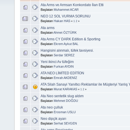
Ata Arms ve Armsan Konkordato İlan Etti
Başlatan
Muhammet ACAR
NEO 12 SOL VURMA SORUNU
Başlatan
Hakan HAS
«
1
2
»
Ata arms
Başlatan
Ahmet ÖZTÜRK
Ata Arms CY DARK Edition & Sporting
Başlatan
Ekrem Aykut BAL
Hangisini alınmalı, tüfek tavsiyesi.
Başlatan
Serdar SEREZ
Yeni ikinci Av tüfeğim
Başlatan
Furkan AYDIN
ATA NEO LİMİTED EDİTİON
Başlatan
Emrah AKDENİZ
ATA Silah Sanayi Yanıltıcı Reklamlar ile Müşteriyi Yanlış 
Başlatan
Murat KARAKAS
«
1
2
»
Ata Neo sentetik slug aldım
Başlatan
Mehmet DOĞDU
Ata neo çulluk
Başlatan
Erosman USLU
Neo dipçik ayarı
Başlatan
Serhat SEVGEN
Ata arms Freelander