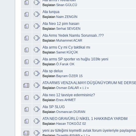
Başlatan
Sinan GÜLCÜ
Ata turqua
Başlatan
Naim ZENGİN
Ata Neo 12 pim hasarı
Başlatan
Serhat SEVGEN
Ata Arms Yedek Namlu Sorunsalı..!??
Başlatan
Muhammet ACAR
Ata arms Cy mi Cy taktikal mı
Başlatan
Samet KÜÇÜK
Ata arms SP sporter vs huğlu 103fe yeni
Başlatan
Ö.Faruk OK
Ata sp delux
Başlatan
Bayram ÖZER 15
ATA ARMS VENZA ALMAYI DÜŞÜNÜYORUM NE DERSE
Başlatan
Osman DALAR
«
1
2
»
Ata neo 12 tavsiye edermisiniz?
Başlatan
Enes AHMET
Ata SP SLUG
Başlatan
Osmancan DURAN
ATA NEO GRAVÜRLÜ NİKEL 1 HAKKINDA YARDIM
Başlatan
Hasan TOKGÖZ 02
yeni av tüfeğimi kıymetli avlak forum üyeleriyle paylaşma
Başlatan
Ziyaettin AYHAN
«
1
2
»