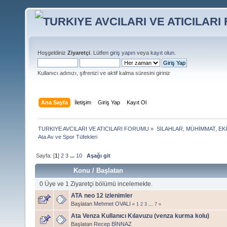
Hoşgeldiniz
Ziyaretçi
. Lütfen
giriş yapın
veya
kayıt olun
.
Kullanıcı adınızı, şifrenizi ve aktif kalma süresini giriniz
Ana Sayfa
İletişim
Giriş Yap
Kayıt Ol
TURKIYE AVCILARI VE ATICILARI FORUMU
»
SİLAHLAR, MÜHİMMAT, EK
Ata Av ve Spor Tüfekleri
Sayfa: [
1
]
2
3
...
10
Aşağı git
Konu
/
Başlatan
0 Üye ve 1 Ziyaretçi bölümü incelemekte.
ATA neo 12 izlenimler
Başlatan
Mehmet OVALI
«
1
2
3
...
7
»
Ata Venza Kullanıcı Kılavuzu (venza kurma kolu)
Başlatan
Recep BİNNAZ