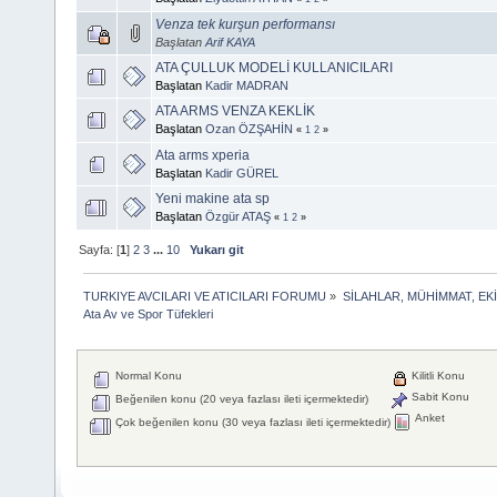
Venza tek kurşun performansı
Başlatan
Arif KAYA
ATA ÇULLUK MODELİ KULLANICILARI
Başlatan
Kadir MADRAN
ATA ARMS VENZA KEKLİK
Başlatan
Ozan ÖZŞAHİN
«
1
2
»
Ata arms xperia
Başlatan
Kadir GÜREL
Yeni makine ata sp
Başlatan
Özgür ATAŞ
«
1
2
»
Sayfa: [
1
]
2
3
...
10
Yukarı git
TURKIYE AVCILARI VE ATICILARI FORUMU
»
SİLAHLAR, MÜHİMMAT, EK
Ata Av ve Spor Tüfekleri
Normal Konu
Kilitli Konu
Sabit Konu
Beğenilen konu (20 veya fazlası ileti içermektedir)
Anket
Çok beğenilen konu (30 veya fazlası ileti içermektedir)