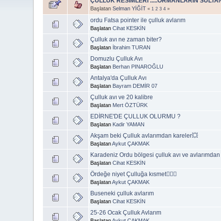
ÇULLUK RESİMLERİ .....ORMANLARIN SULTA
Başlatan
Selman YİĞİT
«
1
2
3
4
»
ordu Fatsa pointer ile çulluk avlarım
Başlatan
Cihat KESKİN
Çulluk avı ne zaman biter?
Başlatan
İbrahim TURAN
Domuzlu Çulluk Avı
Başlatan
Berhan PINAROĞLU
Antalya'da Çulluk Avı
Başlatan
Bayram DEMİR 07
Çulluk avı ve 20 kalibre
Başlatan
Mert ÖZTÜRK
EDİRNE'DE ÇULLUK OLURMU ?
Başlatan
Kadir YAMAN
Akşam beki Çulluk avlarımdan kareler💥
Başlatan
Aykut ÇAKMAK
Karadeniz Ordu bölgesi çulluk avı ve avlarımdan
Başlatan
Cihat KESKİN
Ördeğe niyet Çulluğa kısmet🤷🏼‍♂️
Başlatan
Aykut ÇAKMAK
Buseneki çulluk avlarım
Başlatan
Cihat KESKİN
25-26 Ocak Çulluk Avlarım
Başlatan
Aykut ÇAKMAK