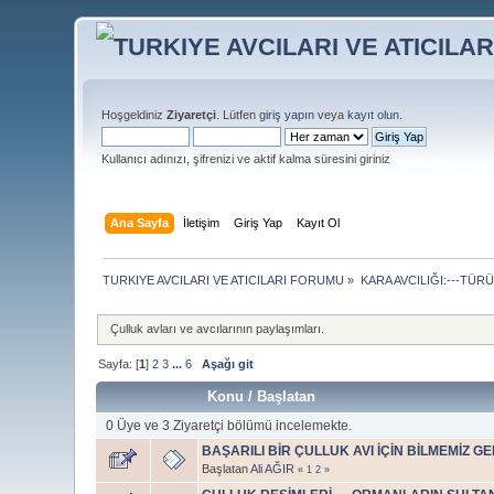
Hoşgeldiniz
Ziyaretçi
. Lütfen
giriş yapın
veya
kayıt olun
.
Kullanıcı adınızı, şifrenizi ve aktif kalma süresini giriniz
Ana Sayfa
İletişim
Giriş Yap
Kayıt Ol
TURKIYE AVCILARI VE ATICILARI FORUMU
»
KARA AVCILIĞI:---TÜR
Çulluk avları ve avcılarının paylaşımları.
Sayfa: [
1
]
2
3
...
6
Aşağı git
Konu
/
Başlatan
0 Üye ve 3 Ziyaretçi bölümü incelemekte.
BAŞARILI BİR ÇULLUK AVI İÇİN BİLMEMİZ 
Başlatan
Ali AĞIR
«
1
2
»