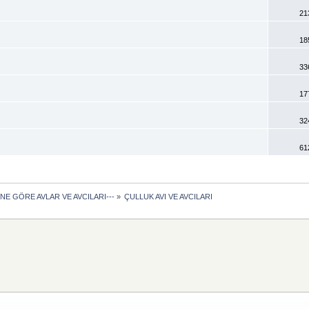
21
18
33
17
32
61
ÜNE GÖRE AVLAR VE AVCILARI---
»
ÇULLUK AVI VE AVCILARI