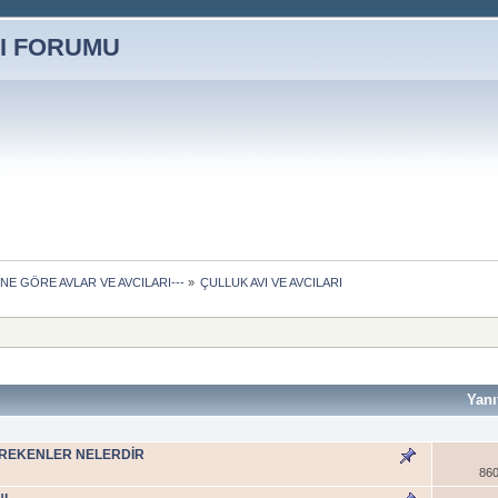
ÜNE GÖRE AVLAR VE AVCILARI---
»
ÇULLUK AVI VE AVCILARI
Yanı
GEREKENLER NELERDİR
860