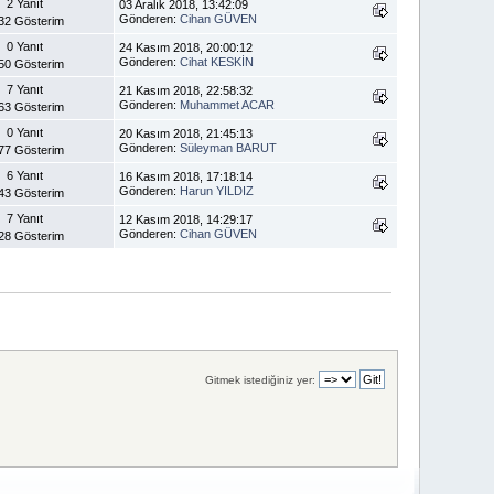
2 Yanıt
03 Aralık 2018, 13:42:09
Gönderen:
Cihan GÜVEN
32 Gösterim
0 Yanıt
24 Kasım 2018, 20:00:12
Gönderen:
Cihat KESKİN
50 Gösterim
7 Yanıt
21 Kasım 2018, 22:58:32
Gönderen:
Muhammet ACAR
63 Gösterim
0 Yanıt
20 Kasım 2018, 21:45:13
Gönderen:
Süleyman BARUT
77 Gösterim
6 Yanıt
16 Kasım 2018, 17:18:14
Gönderen:
Harun YILDIZ
43 Gösterim
7 Yanıt
12 Kasım 2018, 14:29:17
Gönderen:
Cihan GÜVEN
28 Gösterim
Gitmek istediğiniz yer: