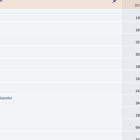
NI
967
14
18
33
35
18
19
24
 kareler
34
18
59
32