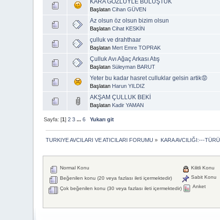
KARA GÖZLÜYLE BULUŞTUK
Başlatan
Cihan GÜVEN
Az olsun öz olsun bizim olsun
Başlatan
Cihat KESKİN
çulluk ve drahthaar
Başlatan
Mert Emre TOPRAK
Çulluk Avı Ağaç Arkası Atış
Başlatan
Süleyman BARUT
Yeter bu kadar hasret culluklar gelsin artik😡
Başlatan
Harun YILDIZ
AKŞAM ÇULLUK BEKİ
Başlatan
Kadir YAMAN
Sayfa: [
1
]
2
3
...
6
Yukarı git
TURKIYE AVCILARI VE ATICILARI FORUMU
»
KARA AVCILIĞI:---TÜR
Normal Konu
Kilitli Konu
Sabit Konu
Beğenilen konu (20 veya fazlası ileti içermektedir)
Anket
Çok beğenilen konu (30 veya fazlası ileti içermektedir)