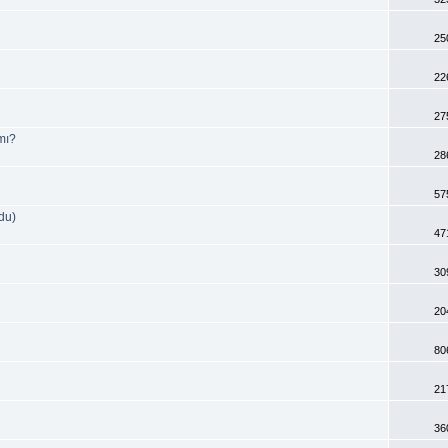
25
22
27
mı?
28
57
du)
47
30
20
80
21
36