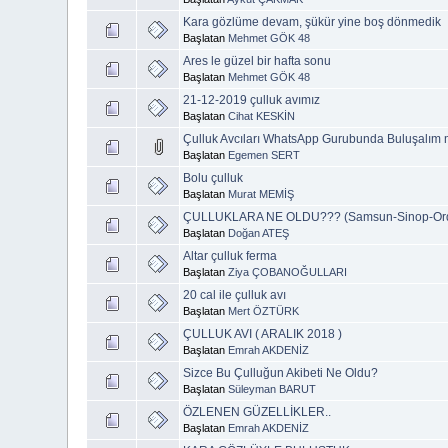
Kara gözlüme devam, şükür yine boş dönmedik
Başlatan
Mehmet GÖK 48
Ares le güzel bir hafta sonu
Başlatan
Mehmet GÖK 48
21-12-2019 çulluk avımız
Başlatan
Cihat KESKİN
Çulluk Avcıları WhatsApp Gurubunda Buluşalım 
Başlatan
Egemen SERT
Bolu çulluk
Başlatan
Murat MEMİŞ
ÇULLUKLARA NE OLDU??? (Samsun-Sinop-Or
Başlatan
Doğan ATEŞ
Altar çulluk ferma
Başlatan
Ziya ÇOBANOĞULLARI
20 cal ile çulluk avı
Başlatan
Mert ÖZTÜRK
ÇULLUK AVI ( ARALIK 2018 )
Başlatan
Emrah AKDENİZ
Sizce Bu Çulluğun Akibeti Ne Oldu?
Başlatan
Süleyman BARUT
ÖZLENEN GÜZELLİKLER..
Başlatan
Emrah AKDENİZ