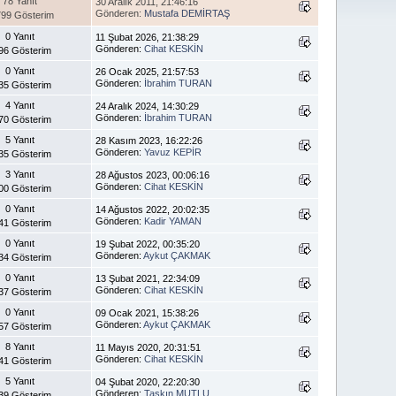
78 Yanıt
30 Aralık 2011, 21:46:16
Gönderen:
Mustafa DEMİRTAŞ
99 Gösterim
0 Yanıt
11 Şubat 2026, 21:38:29
Gönderen:
Cihat KESKİN
96 Gösterim
0 Yanıt
26 Ocak 2025, 21:57:53
Gönderen:
İbrahim TURAN
35 Gösterim
4 Yanıt
24 Aralık 2024, 14:30:29
Gönderen:
İbrahim TURAN
70 Gösterim
5 Yanıt
28 Kasım 2023, 16:22:26
Gönderen:
Yavuz KEPİR
35 Gösterim
3 Yanıt
28 Ağustos 2023, 00:06:16
Gönderen:
Cihat KESKİN
00 Gösterim
0 Yanıt
14 Ağustos 2022, 20:02:35
Gönderen:
Kadir YAMAN
41 Gösterim
0 Yanıt
19 Şubat 2022, 00:35:20
Gönderen:
Aykut ÇAKMAK
34 Gösterim
0 Yanıt
13 Şubat 2021, 22:34:09
Gönderen:
Cihat KESKİN
37 Gösterim
0 Yanıt
09 Ocak 2021, 15:38:26
Gönderen:
Aykut ÇAKMAK
57 Gösterim
8 Yanıt
11 Mayıs 2020, 20:31:51
Gönderen:
Cihat KESKİN
41 Gösterim
5 Yanıt
04 Şubat 2020, 22:20:30
Gönderen:
Taşkın MUTLU
39 Gösterim