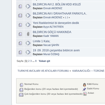
BILDIRCIN AVI 2. BÖLÜM #DD #SUZİ
Başlatan
Emrah AKDENİZ
BILDIRCIN AVI / DRAHTHAAR FARKIYLA..
Başlatan
Emrah AKDENİZ
«
1
2
»
Yeni fiseklerimizi bi deneyelim dedik
Başlatan
Ayşe ALTINTREN
BILDIRCIN GÖÇÜ HAKKINDA
Başlatan
Kadir YAMAN
Limite 1 Kala;
Başlatan
Necati ŞAHİN
19 .09. 2018 çarşamba bıldırcın avım
Başlatan
Murat ÖZBAŞ
Sayfa: [
1
]
2
3
...
8
Yukarı git
TURKIYE AVCILARI VE ATICILARI FORUMU
»
KARA AVCILIĞI:---TÜRÜNE
Normal Konu
Kilitli Konu
Sabit Konu
Beğenilen konu (20 veya fazlası ileti içermektedir)
Anket
Çok beğenilen konu (30 veya fazlası ileti içermektedir)