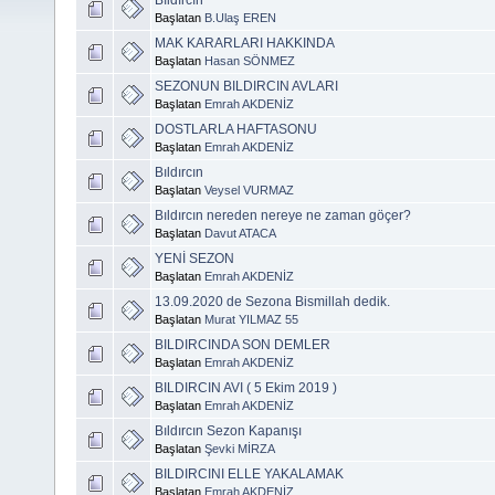
Başlatan
B.Ulaş EREN
MAK KARARLARI HAKKINDA
Başlatan
Hasan SÖNMEZ
SEZONUN BILDIRCIN AVLARI
Başlatan
Emrah AKDENİZ
DOSTLARLA HAFTASONU
Başlatan
Emrah AKDENİZ
Bıldırcın
Başlatan
Veysel VURMAZ
Bıldırcın nereden nereye ne zaman göçer?
Başlatan
Davut ATACA
YENİ SEZON
Başlatan
Emrah AKDENİZ
13.09.2020 de Sezona Bismillah dedik.
Başlatan
Murat YILMAZ 55
BILDIRCINDA SON DEMLER
Başlatan
Emrah AKDENİZ
BILDIRCIN AVI ( 5 Ekim 2019 )
Başlatan
Emrah AKDENİZ
Bıldırcın Sezon Kapanışı
Başlatan
Şevki MİRZA
BILDIRCINI ELLE YAKALAMAK
Başlatan
Emrah AKDENİZ