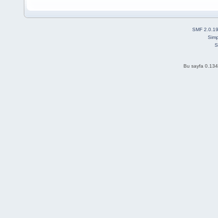
SMF 2.0.1
Simp
S
Bu sayfa 0.134 