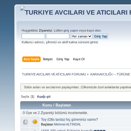
Hoşgeldiniz
Ziyaretçi
. Lütfen
giriş yapın
veya
kayıt olun
.
Kullanıcı adınızı, şifrenizi ve aktif kalma süresini giriniz
Ana Sayfa
İletişim
Giriş Yap
Kayıt Ol
TURKIYE AVCILARI VE ATICILARI FORUMU
»
KARA AVCILIĞI:---TÜRÜNE
Sülün avları ve avcılarının paylaşımları. (Ülkemizde özel avlaklarda yapılma
Sayfa: [
1
]
Aşağı git
Konu
/
Başlatan
0 Üye ve 2 Ziyaretçi bölümü incelemekte.
Toy (Otis tarda) hiç göreniniz varmı?
Başlatan
Mehmet ALTINDAL
(ANILAR) erkek Sülünün kuyruğu❤❤❤❤