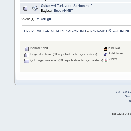
Sulun Avi Turkiyede Serbestmi ?
Başlatan
Enes AHMET
Sayfa: [
1
]
Yukarı git
TURKIYE AVCILARI VE ATICILARI FORUMU
»
KARA AVCILIĞI:---TÜRÜNE
Normal Konu
Kilitli Konu
Sabit Konu
Beğenilen konu (20 veya fazlası ileti içermektedir)
Anket
Çok beğenilen konu (30 veya fazlası ileti içermektedir)
SMF 2.0.1
Simp
S
Bu sayfa 0.3 