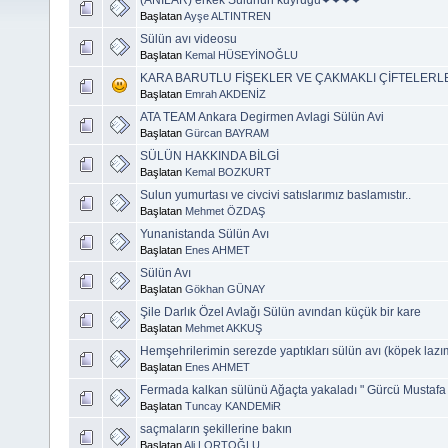
Başlatan
Ayşe ALTINTREN
Sülün avı videosu
Başlatan
Kemal HÜSEYİNOĞLU
KARA BARUTLU FİŞEKLER VE ÇAKMAKLI ÇİFTELERLE
Başlatan
Emrah AKDENİZ
ATA TEAM Ankara Degirmen Avlagi Sülün Avi
Başlatan
Gürcan BAYRAM
SÜLÜN HAKKINDA BİLGİ
Başlatan
Kemal BOZKURT
Sulun yumurtası ve civcivi satıslarımız baslamıstır..
Başlatan
Mehmet ÖZDAŞ
Yunanistanda Sülün Avı
Başlatan
Enes AHMET
Sülün Avı
Başlatan
Gökhan GÜNAY
Şile Darlık Özel Avlağı Sülün avından küçük bir kare
Başlatan
Mehmet AKKUŞ
Hemşehrilerimin serezde yaptıkları sülün avı (köpek lazım 
Başlatan
Enes AHMET
Fermada kalkan sülünü Ağaçta yakaladı " Gürcü Mustafa 
Başlatan
Tuncay KANDEMiR
saçmaların şekillerine bakın
Başlatan
Ali LORTOĞLU