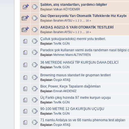
Şablon, atış standartları, yardımcı bilgiler
Başlatan
Volkan KÖYDEMİR
Gaz Operasyonlu Yarı Otomatik Tüfeklerde Hız Kaybı
Başlatan
İbrahim AYSU
«
1
2
3
...
16
»
AKDAŞ AG212-S YARI OTOMATİK TESTLERİ
Başlatan
İbrahim AYSU
«
1
2
3
...
18
»
Çulluk şoku(paradoks) mermi yolu testleri.
Başlatan
Tevfik GÜN
Paradox şok kullanan varmi avda randıman nasıl bilgisi 
Başlatan
Mehmet Mami ALTINTREN
36 METREDE HANGİ TİP KURŞUN DAHA DELİCİ
Başlatan
Tevfik GÜN
Browning maxus standart ile grupman testleri
Başlatan
Özgür ATAŞ
Bior, Power, Keçe Tapaların dağılımları
Başlatan
Emrah AKDENİZ
Üç Farklı çıkış hızında 97 metre kurşun uçuşu
Başlatan
Tevfik GÜN
90-100 METRE 12 GA KURŞUN UÇUŞU
Başlatan
Tevfik GÜN
71 namlu Antalya ss ve 66 namlu phenoma test atışları
Başlatan
Özgür ATAŞ