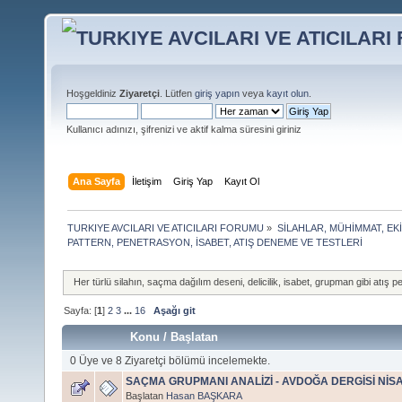
Hoşgeldiniz
Ziyaretçi
. Lütfen
giriş yapın
veya
kayıt olun
.
Kullanıcı adınızı, şifrenizi ve aktif kalma süresini giriniz
Ana Sayfa
İletişim
Giriş Yap
Kayıt Ol
TURKIYE AVCILARI VE ATICILARI FORUMU
»
SİLAHLAR, MÜHİMMAT, EK
PATTERN, PENETRASYON, İSABET, ATIŞ DENEME VE TESTLERİ
Her türlü silahın, saçma dağılım deseni, delicilik, isabet, grupman gibi atış pe
Sayfa: [
1
]
2
3
...
16
Aşağı git
Konu
/
Başlatan
0 Üye ve 8 Ziyaretçi bölümü incelemekte.
SAÇMA GRUPMANI ANALİZİ - AVDOĞA DERGİSİ NİSA
Başlatan
Hasan BAŞKARA