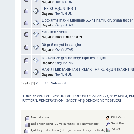
Başlatan
Tevfik GÜN
TEK KURŞUN TESTİ
Başlatan
Tevfik GÜN
Docxarms max 4 tüfeğimle 61-71 namlu grupman testleri
Başlatan
Özgür ATAŞ
Sarsılmaz Vertu
Başlatan Muhammet ÜRÜN
30 gr 6 no yaf test atışları
Başlatan
Özgür ATAŞ
Rotweill 28 gr 9 no keçe tapa test atışları
Başlatan
Özgür ATAŞ
BARUT MİKTARINI ARTIRMAK TEK KURŞUN İSABETİNİ 
Başlatan
Tevfik GÜN
Sayfa: [
1
]
2
3
...
16
Yukarı git
TURKIYE AVCILARI VE ATICILARI FORUMU
»
SİLAHLAR, MÜHİMMAT, EK
PATTERN, PENETRASYON, İSABET, ATIŞ DENEME VE TESTLERİ
Normal Konu
Kilitli Konu
Sabit Konu
Beğenilen konu (20 veya fazlası ileti içermektedir)
Anket
Çok beğenilen konu (30 veya fazlası ileti içermektedir)