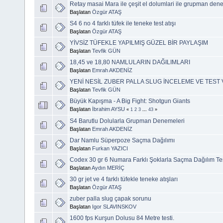
Retay masai Mara ile çeşit el dolumlari ile grupman den
Başlatan
Özgür ATAŞ
S4 6 no 4 farklı tüfek ile teneke test atışı
Başlatan
Özgür ATAŞ
YİVSİZ TÜFEKLE YAPILMIŞ GÜZEL BİR PAYLAŞIM
Başlatan
Tevfik GÜN
18,45 ve 18,80 NAMLULARIN DAĞILIMLARI
Başlatan
Emrah AKDENİZ
YENİ NESİL ZUBER PALLA SLUG İNCELEME VE TEST 
Başlatan
Tevfik GÜN
Büyük Kapışma - A Big Fight: Shotgun Giants
Başlatan
İbrahim AYSU
«
1
2
3
...
43
»
S4 Barutlu Dolularla Grupman Denemeleri
Başlatan
Emrah AKDENİZ
Dar Namlu Süperpoze Saçma Dağılımı
Başlatan
Furkan YAZICI
Codex 30 gr 6 Numara Farklı Şoklarla Saçma Dağılım Tes
Başlatan
Aydın MERİÇ
30 gr jet ve 4 farklı tüfekle teneke atışları
Başlatan
Özgür ATAŞ
zuber palla slug çapak sorunu
Başlatan
Igor SLAVINSKOV
1600 fps Kurşun Dolusu 84 Metre testi.