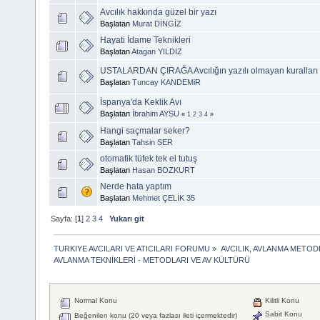
Avcılık hakkında güzel bir yazı
Başlatan
Murat DİNGİZ
Hayati İdame Teknikleri
Başlatan
Atagan YILDIZ
USTALARDAN ÇIRAĞA Avcılığın yazılı olmayan kuralları
Başlatan
Tuncay KANDEMiR
İspanya'da Keklik Avı
Başlatan
İbrahim AYSU
«
1
2
3
4
»
Hangi saçmalar seker?
Başlatan
Tahsin SER
otomatik tüfek tek el tutuş
Başlatan
Hasan BOZKURT
Nerde hata yaptım
Başlatan
Mehmet ÇELİK 35
Sayfa: [
1
]
2
3
4
Yukarı git
TURKIYE AVCILARI VE ATICILARI FORUMU
»
AVCILIK, AVLANMA METOD
AVLANMA TEKNİKLERİ - METODLARI VE AV KÜLTÜRÜ
Normal Konu
Kilitli Konu
Sabit Konu
Beğenilen konu (20 veya fazlası ileti içermektedir)