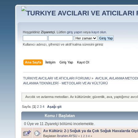
Hoşgeldiniz
Ziyaretçi
. Lütfen
giriş yapın
veya
kayıt olun
.
Kullanıcı adınızı, şifrenizi ve aktif kalma süresini giriniz
Ana Sayfa
İletişim
Giriş Yap
Kayıt Ol
TURKIYE AVCILARI VE ATICILARI FORUMU
»
AVCILIK, AVLANMA METOD
AVLANMA TEKNİKLERİ - METODLARI VE AV KÜLTÜRÜ
Avcılık ve avlanma metodları. Av kültüründe; güvenlik, ava, yaptığımız avcılı
Sayfa: [
1
]
2
3
4
Aşağı git
Konu
/
Başlatan
0 Üye ve 11 Ziyaretçi bölümü incelemekte.
Av Kültürü: 2-) Soğuk ya da Çok Soğuk Havalarda Gi
Başlatan
İbrahim AYSU
«
1
2
3
4
»