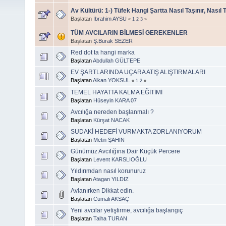
Av Kültürü: 1-) Tüfek Hangi Şartta Nasıl Taşınır, Nasıl 
Başlatan
İbrahim AYSU
«
1
2
3
»
TÜM AVCILARIN BİLMESİ GEREKENLER
Başlatan
Ş.Burak SEZER
Red dot ta hangi marka
Başlatan
Abdullah GÜLTEPE
EV ŞARTLARINDA UÇARA ATIŞ ALIŞTIRMALARI
Başlatan
Alkan YOKSUL
«
1
2
»
TEMEL HAYATTA KALMA EĞİTİMİ
Başlatan
Hüseyin KARA 07
Avcılığa nereden başlanmalı ?
Başlatan
Kürşat NACAK
SUDAKİ HEDEFİ VURMAKTA ZORLANIYORUM
Başlatan
Metin ŞAHİN
Günümüz Avcılığına Dair Küçük Percere
Başlatan
Levent KARSLIOĞLU
Yıldırımdan nasıl korunuruz
Başlatan
Atagan YILDIZ
Avlanırken Dikkat edin.
Başlatan
Cumali AKSAÇ
Yeni avcılar yetiştirme, avcılığa başlangıç
Başlatan
Talha TURAN