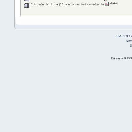
Anket
Çok beğenilen konu (30 veya fazlası ileti içermektedir)
SMF 2.0.1
Simp
S
Bu sayfa 0.199 