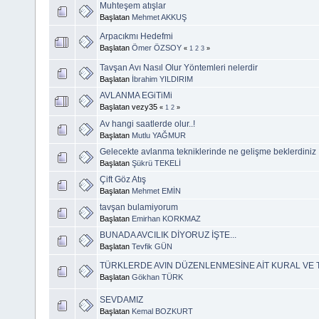
Muhteşem atışlar
Başlatan
Mehmet AKKUŞ
Arpacıkmı Hedefmi
Başlatan
Ömer ÖZSOY
«
1
2
3
»
Tavşan Avı Nasıl Olur Yöntemleri nelerdir
Başlatan
İbrahim YILDIRIM
AVLANMA EGiTiMi
Başlatan vezy35
«
1
2
»
Av hangi saatlerde olur..!
Başlatan
Mutlu YAĞMUR
Gelecekte avlanma tekniklerinde ne gelişme beklerdiniz
Başlatan
Şükrü TEKELİ
Çift Göz Atış
Başlatan
Mehmet EMİN
tavşan bulamiyorum
Başlatan
Emirhan KORKMAZ
BUNADA AVCILIK DİYORUZ İŞTE...
Başlatan
Tevfik GÜN
TÜRKLERDE AVIN DÜZENLENMESİNE AİT KURAL VE
Başlatan
Gökhan TÜRK
SEVDAMIZ
Başlatan
Kemal BOZKURT