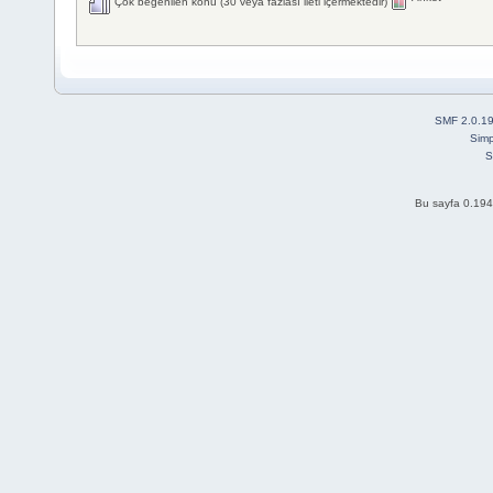
Çok beğenilen konu (30 veya fazlası ileti içermektedir)
SMF 2.0.1
Simp
S
Bu sayfa 0.194 