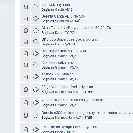
İthal şok arıyorum
Başlatan
Özgür ATAŞ
Beretta Çanta VE 3 No Şok
Başlatan
Selahattin AKDAĞ
Akus Estatelüx çifte yedek namlu 68-71 -76
Başlatan
Kazım TOPÇU
SKB 605 Süperpoze Şok arıyorum.
Başlatan
Nazmi ŞAHİN
Remington ithal şok mevcut
Başlatan
Gökmen TAŞAR
Crio hindi şoku mevcut
Başlatan
Gökmen TAŞAR
Trulock .695 kısa tip
Başlatan
Gökmen TAŞAR
38 gr Nobel sport fişek ariyorum
Başlatan
Mehmet Mami ALTINTREN
4 numara ve 5 numara crio şok ihtiyaç
Başlatan
Gökmen TAŞAR
Beretta a300 outlander a göre uyumlu paradox şok ariy
Başlatan
Mehmet Mami ALTINTREN
Eski Üretim Avrupa Fişek Arıyorum
Başlatan
İhsan ÇIKRIK