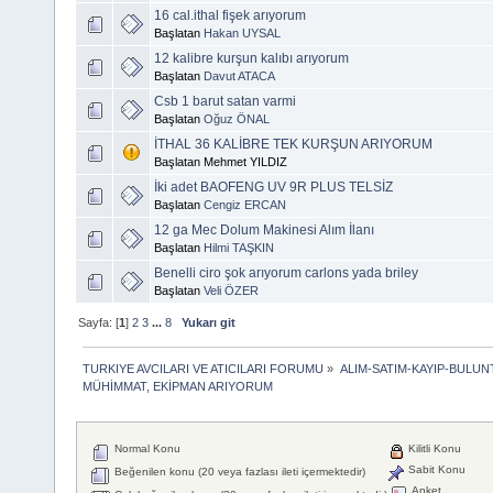
16 cal.ithal fişek arıyorum
Başlatan
Hakan UYSAL
12 kalibre kurşun kalıbı arıyorum
Başlatan
Davut ATACA
Csb 1 barut satan varmi
Başlatan
Oğuz ÖNAL
İTHAL 36 KALİBRE TEK KURŞUN ARIYORUM
Başlatan Mehmet YILDIZ
İki adet BAOFENG UV 9R PLUS TELSİZ
Başlatan
Cengiz ERCAN
12 ga Mec Dolum Makinesi Alım İlanı
Başlatan
Hilmi TAŞKIN
Benelli ciro şok arıyorum carlons yada briley
Başlatan
Veli ÖZER
Sayfa: [
1
]
2
3
...
8
Yukarı git
TURKIYE AVCILARI VE ATICILARI FORUMU
»
ALIM-SATIM-KAYIP-BULUN
MÜHİMMAT, EKİPMAN ARIYORUM
Normal Konu
Kilitli Konu
Sabit Konu
Beğenilen konu (20 veya fazlası ileti içermektedir)
Anket