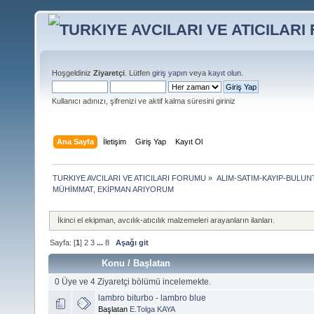
Hoşgeldiniz
Ziyaretçi
. Lütfen
giriş yapın
veya
kayıt olun
.
Kullanıcı adınızı, şifrenizi ve aktif kalma süresini giriniz
Ana Sayfa
İletişim
Giriş Yap
Kayıt Ol
TURKIYE AVCILARI VE ATICILARI FORUMU
»
ALIM-SATIM-KAYIP-BULUN
MÜHİMMAT, EKİPMAN ARIYORUM
İkinci el ekipman, avcılık-atıcılık malzemeleri arayanların ilanları.
Sayfa: [
1
]
2
3
...
8
Aşağı git
Konu
/
Başlatan
0 Üye ve 4 Ziyaretçi bölümü incelemekte.
lambro biturbo - lambro blue
Başlatan
E.Tolga KAYA