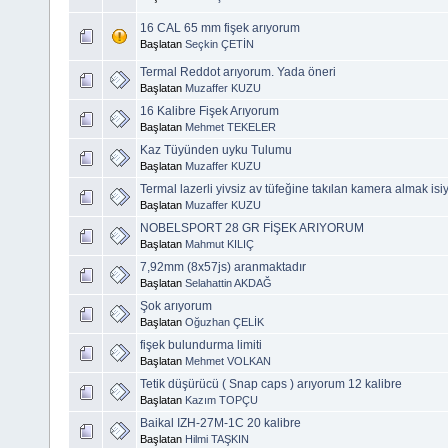
16 CAL 65 mm fişek arıyorum
Başlatan
Seçkin ÇETİN
Termal Reddot arıyorum. Yada öneri
Başlatan
Muzaffer KUZU
16 Kalibre Fişek Arıyorum
Başlatan
Mehmet TEKELER
Kaz Tüyünden uyku Tulumu
Başlatan
Muzaffer KUZU
Termal lazerli yivsiz av tüfeğine takılan kamera almak is
Başlatan
Muzaffer KUZU
NOBELSPORT 28 GR FİŞEK ARIYORUM
Başlatan
Mahmut KILIÇ
7,92mm (8x57js) aranmaktadır
Başlatan
Selahattin AKDAĞ
Şok arıyorum
Başlatan
Oğuzhan ÇELİK
fişek bulundurma limiti
Başlatan
Mehmet VOLKAN
Tetik düşürücü ( Snap caps ) arıyorum 12 kalibre
Başlatan
Kazım TOPÇU
Baikal IZH-27M-1C 20 kalibre
Başlatan
Hilmi TAŞKIN