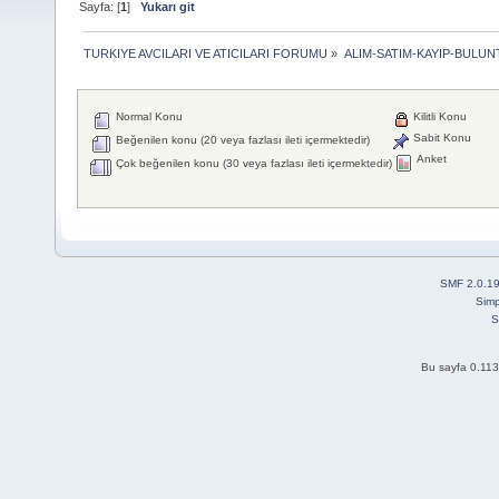
Sayfa: [
1
]
Yukarı git
TURKIYE AVCILARI VE ATICILARI FORUMU
»
ALIM-SATIM-KAYIP-BULUNT
Normal Konu
Kilitli Konu
Sabit Konu
Beğenilen konu (20 veya fazlası ileti içermektedir)
Anket
Çok beğenilen konu (30 veya fazlası ileti içermektedir)
SMF 2.0.1
Simp
S
Bu sayfa 0.113