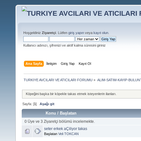
Hoşgeldiniz
Ziyaretçi
. Lütfen
giriş yapın
veya
kayıt olun
.
Kullanıcı adınızı, şifrenizi ve aktif kalma süresini giriniz
Ana Sayfa
İletişim
Giriş Yap
Kayıt Ol
TURKIYE AVCILARI VE ATICILARI FORUMU
»
ALIM-SATIM-KAYIP-BULUNT
Köpeğini başka bir köpekle takas etmek isteyenlerin ilanları.
Sayfa: [
1
]
Aşağı git
Konu
/
Başlatan
0 Üye ve 3 Ziyaretçi bölümü incelemekte.
seter erkek aÇiliyor takas
Başlatan
Veli TOKCAN