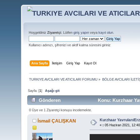
Hoşgeldiniz
Ziyaretçi
. Lütfen
giriş yapın
veya
kayıt olun
.
Kullanıcı adınızı, şifrenizi ve aktif kalma süresini giriniz
Ana Sayfa
İletişim
Giriş Yap
Kayıt Ol
TURKIYE AVCILARI VE ATICILARI FORUMU
»
BÖLGE AVCILARI İLET
Sayfa: [
1
]
Aşağı git
Gönderen
Konu: Kurzhaar Yav
0 Üye ve 1 Ziyaretçi konuyu incelemekte.
Kurzhaar Yavruları/Er
İsmail ÇALIŞKAN
«
:
05 Haziran 2021, 12:40