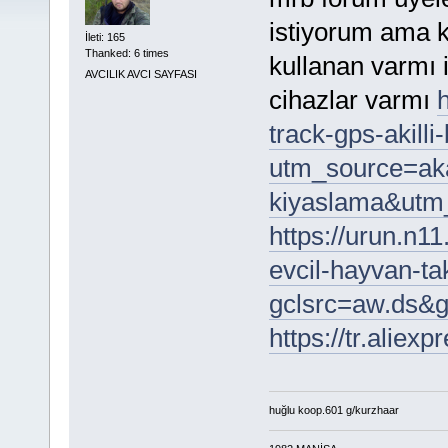
istiyorum ama k
İleti: 165
Thanked: 6 times
kullanan varmı 
AVCILIK AVCI SAYFASI
cihazlar varmı
track-gps-akill
utm_source=ak
kiyaslama&utm
https://urun.n1
evcil-hayvan-t
gclsrc=aw.ds
https://tr.alie
huğlu koop.601 g/kurzhaar