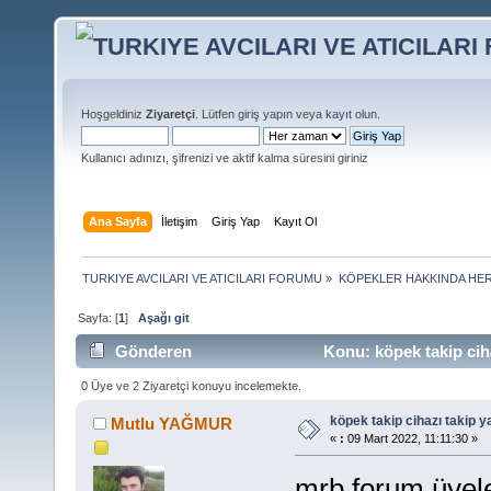
Hoşgeldiniz
Ziyaretçi
. Lütfen
giriş yapın
veya
kayıt olun
.
Kullanıcı adınızı, şifrenizi ve aktif kalma süresini giriniz
Ana Sayfa
İletişim
Giriş Yap
Kayıt Ol
TURKIYE AVCILARI VE ATICILARI FORUMU
»
KÖPEKLER HAKKINDA HER
Sayfa: [
1
]
Aşağı git
Gönderen
Konu: köpek takip cih
0 Üye ve 2 Ziyaretçi konuyu incelemekte.
köpek takip cihazı takip 
Mutlu YAĞMUR
«
:
09 Mart 2022, 11:11:30 »
mrb forum üyele