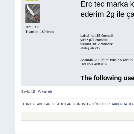
Erc tec marka 
ederim 2g ile ça
İleti: 1095
Thanked: 189 times
baikal mp 153 0tomatik
yıldız p71 otomatik
turkuaz sn12 otomatik
akdaş ah 212
Abdullah GÜLTEPE 1984 KARABÜ
Tel: 05354083156
The following use
Sayfa: [
1
]
Yukarı git
TURKIYE AVCILARI VE ATICILARI FORUMU
»
KÖPEKLER HAKKINDA HER