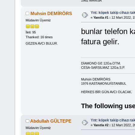
1982 MANİSA
Ynt: köpek takip cihazı ta
Muhsin DEMİRÖRS
«
Yanıtla #1 :
12 Mart 2022, 1
Müdavim Üyemiz
bunlar telefon ka
İleti: 95
Thanked: 16 times
fatura gelir.
GEZEN AVCI BULUR.
DİAMOND GE 12Ga.OTM.
CESA-SARSILMAZ 12Ga.S.P.
Muhsin DEMİRÖRS
1976 KASTAMONU/İSTAN
HERKES BİR GÜN AVCI OLACAK.
The following use
Ynt: köpek takip cihazı ta
Abdullah GÜLTEPE
«
Yanıtla #2 :
12 Mart 2022, 2
Müdavim Üyemiz