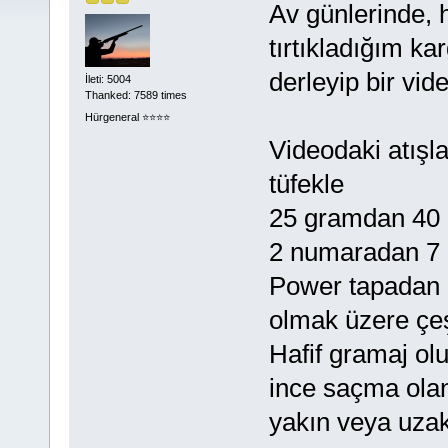
Av günlerinde,
tırtıkladığım kar
derleyip bir vid
İleti: 5004
Thanked: 7589 times
Hürgeneral ⭐️⭐️⭐️⭐️
Videodaki atışl
tüfekle
25 gramdan 40
2 numaradan 7
Power tapadan 
olmak üzere çeşi
Hafif gramaj ol
ince saçma olan
yakın veya uzak