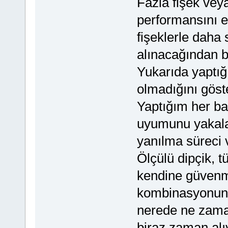
Fazla fişek vey
performansını et
fişeklerle daha 
alınacağından b
Yukarıda yaptığ
olmadığını göst
Yaptığım her baş
uyumunu yakala
yanılma süreci 
Ölçülü dipçik,
kendine güvenm
kombinasyonun n
nerede ne zaman
biraz zaman alı