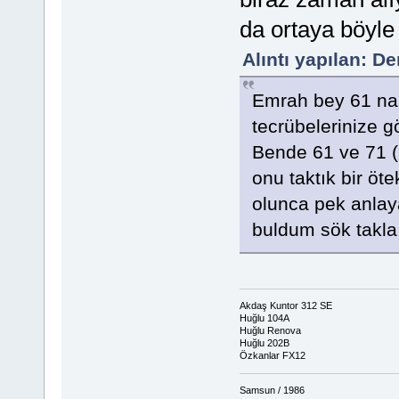
da ortaya böyle 
Alıntı yapılan: D
Emrah bey 61 nam
tecrübelerinize g
Bende 61 ve 71 (i
onu taktık bir öt
olunca pek anla
buldum sök takl
Akdaş Kuntor 312 SE
Huğlu 104A
Huğlu Renova
Huğlu 202B
Özkanlar FX12
Samsun / 1986