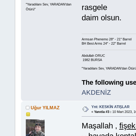
"Yaradılanı Sev, YARADAN'dan
rasgele
Ötürü"
daim olsun.
Armsan Phenemo 28" - 21" Barrel
BH Best Arms 24" - 22" Barrel
Abdullah ORUC
1982 BURSA
"Yaradılanı Sev, YARADAN'dan Ötür
The following use
AKDENİZ
Ynt: KESKİN ATIŞLAR
Uğur YILMAZ
«
Yanıtla #3 :
10 Mart 2023, 1
Maşallah ,
fişek
havada kontak