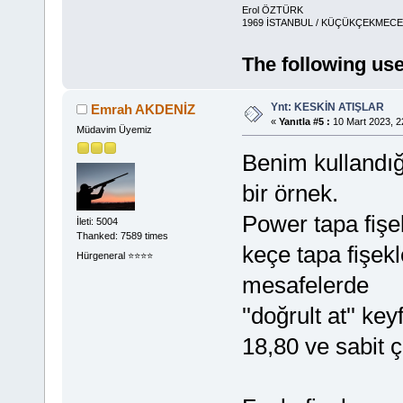
Erol ÖZTÜRK
1969 İSTANBUL / KÜÇÜKÇEKMECE 
The following use
Ynt: KESKİN ATIŞLAR
Emrah AKDENİZ
«
Yanıtla #5 :
10 Mart 2023, 2
Müdavim Üyemiz
Benim kullandı
bir örnek.
Power tapa fişe
İleti: 5004
Thanked: 7589 times
keçe tapa fişekl
Hürgeneral ⭐️⭐️⭐️⭐️
mesafelerde
''doğrult at'' key
18,80 ve sabit 