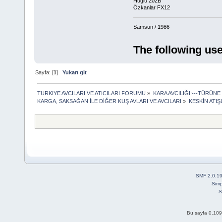
Huğlu 202B
Özkanlar FX12
Samsun / 1986
The following use
Sayfa: [
1
]
Yukarı git
TURKIYE AVCILARI VE ATICILARI FORUMU
»
KARA AVCILIĞI:---TÜRÜNE
KARGA, SAKSAĞAN İLE DİĞER KUŞ AVLARI VE AVCILARI
»
KESKİN ATIŞ
SMF 2.0.1
Simp
S
Bu sayfa 0.109 