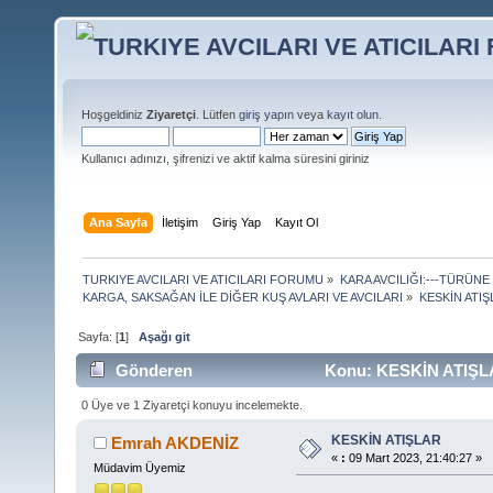
Hoşgeldiniz
Ziyaretçi
. Lütfen
giriş yapın
veya
kayıt olun
.
Kullanıcı adınızı, şifrenizi ve aktif kalma süresini giriniz
Ana Sayfa
İletişim
Giriş Yap
Kayıt Ol
TURKIYE AVCILARI VE ATICILARI FORUMU
»
KARA AVCILIĞI:---TÜRÜNE
KARGA, SAKSAĞAN İLE DİĞER KUŞ AVLARI VE AVCILARI
»
KESKİN ATIŞ
Sayfa: [
1
]
Aşağı git
Gönderen
Konu: KESKİN ATIŞLA
0 Üye ve 1 Ziyaretçi konuyu incelemekte.
KESKİN ATIŞLAR
Emrah AKDENİZ
«
:
09 Mart 2023, 21:40:27 »
Müdavim Üyemiz