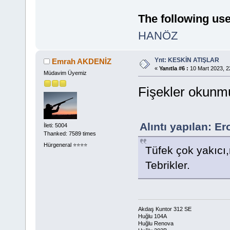
The following use
HANÖZ
Ynt: KESKİN ATIŞLAR
Emrah AKDENİZ
«
Yanıtla #6 :
10 Mart 2023, 2
Müdavim Üyemiz
Fişekler okun
Alıntı yapılan: E
İleti: 5004
Thanked: 7589 times
Hürgeneral ⭐️⭐️⭐️⭐️
Tüfek çok yakıcı
Tebrikler.
Akdaş Kuntor 312 SE
Huğlu 104A
Huğlu Renova