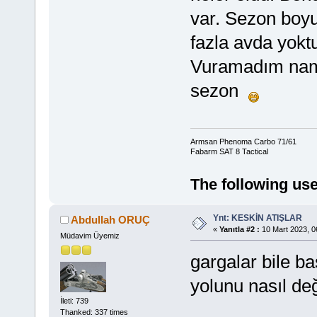
var. Sezon boyu 
fazla avda yokt
Vuramadım naml
sezon
Armsan Phenoma Carbo 71/61
Fabarm SAT 8 Tactical
The following use
Ynt: KESKİN ATIŞLAR
Abdullah ORUÇ
«
Yanıtla #2 :
10 Mart 2023, 0
Müdavim Üyemiz
gargalar bile ba
yolunu nasıl değ
İleti: 739
Thanked: 337 times