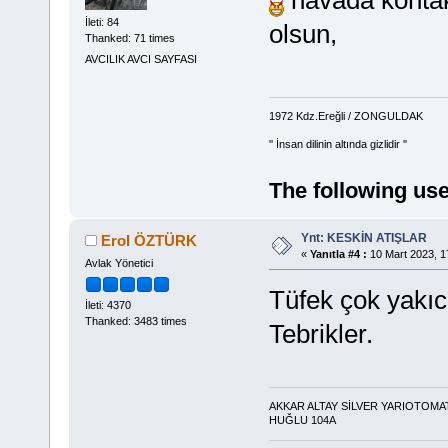
İleti: 84
olsun,
Thanked: 71 times
AVCILIK AVCI SAYFASI
1972 Kdz.Ereğli / ZONGULDAK
'' İnsan dilinin altında gizlidir ''
The following use
Ynt: KESKİN ATIŞLAR
Erol ÖZTÜRK
«
Yanıtla #4 :
10 Mart 2023, 1
Avlak Yönetici
Tüfek çok yakıc
İleti: 4370
Thanked: 3483 times
Tebrikler.
AKKAR ALTAY SİLVER YARIOTOMA
HUĞLU 104A