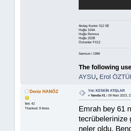
Akdaş Kuntor 312 SE
Huğlu 104A
Huğlu Renova
Huğlu 202B
Özkanlar FX12
Samsun / 1986
The following use
AYSU
,
Erol ÖZT
Ynt: KESKİN ATIŞLAR
Deniz HANÖZ
«
Yanıtla #1 :
09 Mart 2023, 2
İleti: 42
Emrah bey 61 n
Thanked: 8 times
tecrübelerinize 
neler oldu. Bend