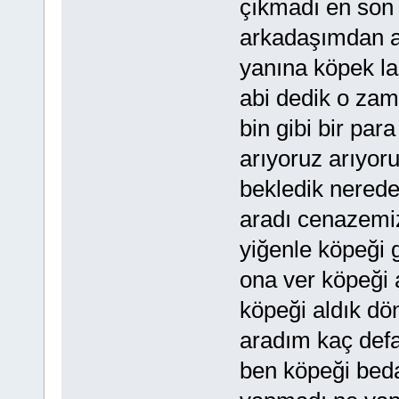
çıkmadı en son 
arkadaşımdan a
yanına köpek l
abi dedik o zama
bin gibi bir par
arıyoruz arıyor
bekledik nerede
aradı cenazemiz
yiğenle köpeği 
ona ver köpeği 
köpeği aldık dö
aradım kaç defa
ben köpeği bed