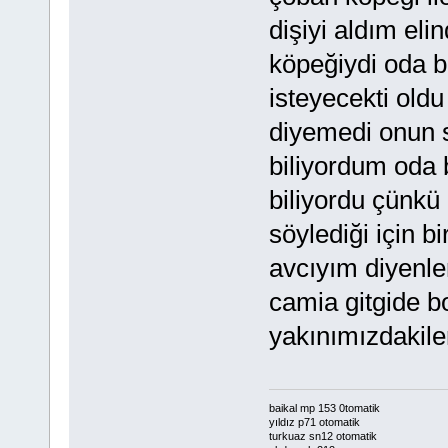
dişiyi aldım eli
köpeğiydi oda b
isteyecekti old
diyemedi onun s
biliyordum oda 
biliyordu çünkü 
söylediği için 
avcıyım diyenle
camia gitgide bo
yakınımızdakile
baikal mp 153 0tomatik
yıldız p71 otomatik
turkuaz sn12 otomatik