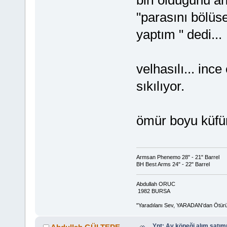
"parasını bölüs
yaptım " dedi...
velhasılı... inc
sıkılıyor.
ömür boyu küfür
Armsan Phenemo 28" - 21" Barrel
BH Best Arms 24" - 22" Barrel
Abdullah ORUC
1982 BURSA
"Yaradılanı Sev, YARADAN'dan Ötür
Ynt: Av köpeği alım satımı i