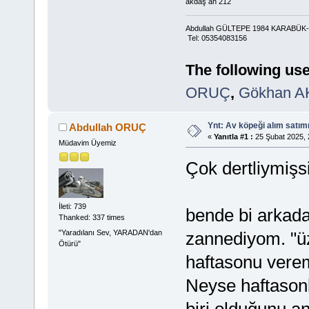
akdaş ah 212
Abdullah GÜLTEPE 1984 KARABÜ
Tel: 05354083156
The following use
ORUÇ
,
Gökhan 
Ynt: Av köpeği alım satımı i
Abdullah ORUÇ
«
Yanıtla #1 :
25 Şubat 2025, 
Müdavim Üyemiz
Çok dertliymişs
İleti: 739
bende bi arkada
Thanked: 337 times
"Yaradılanı Sev, YARADAN'dan
zannediyom. "ü
Ötürü"
haftasonu verem
Neyse haftasonla
biri olduğunu an