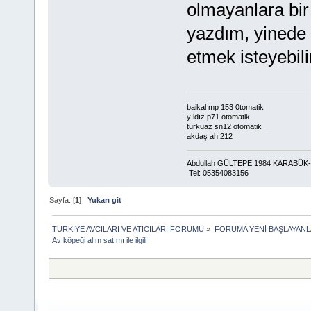
olmayanlara bir
yazdım, yinede 
etmek isteyebil
baikal mp 153 0tomatik
yıldız p71 otomatik
turkuaz sn12 otomatik
akdaş ah 212
Abdullah GÜLTEPE 1984 KARABÜ
Tel: 05354083156
Sayfa: [
1
]
Yukarı git
TURKIYE AVCILARI VE ATICILARI FORUMU
»
FORUMA YENİ BAŞLAYANL
Av köpeği alım satımı ile ilgili 