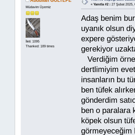
Abdullah GÜLTEPE
«
Yanıtla #2 :
27 Şubat 2025, 
Müdavim Üyemiz
Adaş benim bur
uyanık olsun diy
expere gösteriy
İleti: 1095
gerekiyor uzakt
Thanked: 189 times
Verdiğim örnek
dertlimiyim eve
insanların bu tü
ben tüfek alırk
gönderdim satı
ben o paralara 
köpek olsun tüf
görmeyeceğim bi