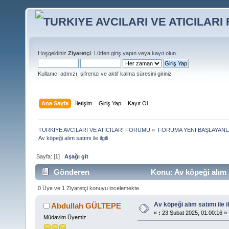
Hoşgeldiniz
Ziyaretçi
. Lütfen
giriş yapın
veya
kayıt olun
.
Kullanıcı adınızı, şifrenizi ve aktif kalma süresini giriniz
Ana Sayfa
İletişim
Giriş Yap
Kayıt Ol
TURKIYE AVCILARI VE ATICILARI FORUMU
»
FORUMA YENİ BAŞLAYANL
Av köpeği alım satımı ile ilgili 
Sayfa: [
1
]
Aşağı git
Gönderen
Konu: Av köpeği alım s
0 Üye ve 1 Ziyaretçi konuyu incelemekte.
Av köpeği alım satımı ile il
Abdullah GÜLTEPE
«
:
23 Şubat 2025, 01:00:16 »
Müdavim Üyemiz