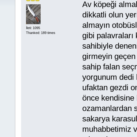
Av köpeği almak
dikkatli olun ye
almayın otobüsl
İleti: 1095
gibi palavralar
Thanked: 189 times
sahibiyle denen
girmeyin geçen 
sahip falan seç
yorgunum dedi 
ufaktan gezdi o
önce kendisine 
ozamanlardan s
sakarya karasu
muhabbetimiz va