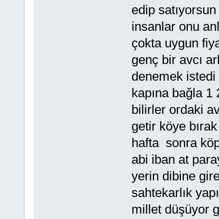
edip satıyorsun 
insanlar onu a
çokta uygun fi
genç bir avcı a
denemek istedi
kapına bağla 1 
bilirler ordaki
getir köye bıra
hafta sonra köp
abi iban at par
yerin dibine gi
sahtekarlık yap
millet düşüyor 