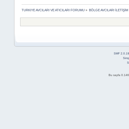
TURKIYE AVCILARI VE ATICILARI FORUMU
»
BÖLGE AVCILARI İLETİŞİ
SMF 2.0.1
Simp
S
Bu sayfa 0.146 