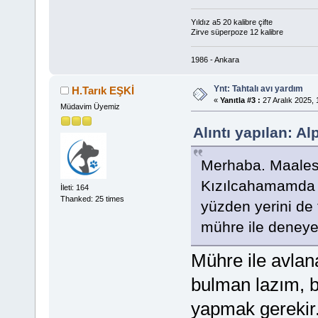
Yıldız a5 20 kalibre çifte
Zirve süperpoze 12 kalibre
1986 - Ankara
Ynt: Tahtalı avı yardım
H.Tarık EŞKİ
«
Yanıtla #3 :
27 Aralık 2025, 
Müdavim Üyemiz
Alıntı yapılan: A
Merhaba. Maalese
Kızılcahamamda ş
İleti: 164
Thanked: 25 times
yüzden yerini de 
mühre ile deneye
Mühre ile avlan
bulman lazım, b
yapmak gerekir