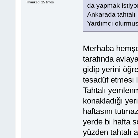
Thanked: 25 times
da yapmak istiyo
Ankarada tahtalı 
Yardımcı olurmu
Merhaba hemşer
tarafında avlaya
gidip yerini öğr
tesadüf etmesi l
Tahtalı yemlenm
konakladığı yeri
haftasını tutma
yerde bi hafta 
yüzden tahtalı 