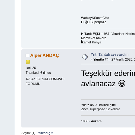
Webley&Scott Çifte
Huğlu Süperpoze
H.Tarık EŞKİ -1987- Veteriner Hekim
Memleket Ankara
İkamet Konya
Ynt: Tahtalı avı yardım
Alper ANDAÇ
«
Yanıtla #4 :
27 Aralık 2025, 
İleti: 26
Teşekkür ederi
Thanked: 6 times
AVLAKFORUM.COM AVCI
avlanacaz 😀
FORUMU
Yıldız a5 20 kalibre çifte
Zirve süperpoze 12 kalibre
1986 - Ankara
Sayfa: [
1
]
Yukarı git