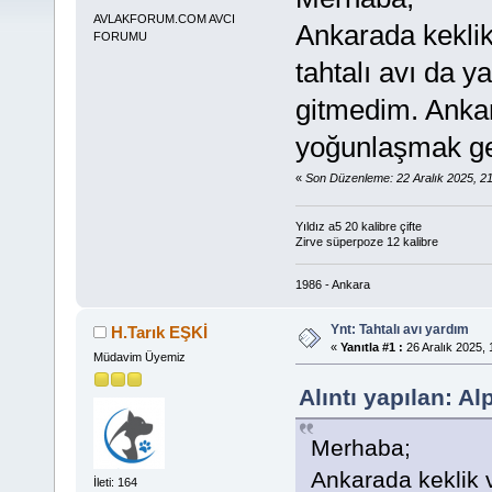
AVLAKFORUM.COM AVCI
Ankarada keklik
FORUMU
tahtalı avı da 
gitmedim. Ankara
yoğunlaşmak ge
«
Son Düzenleme: 22 Aralık 2025, 
Yıldız a5 20 kalibre çifte
Zirve süperpoze 12 kalibre
1986 - Ankara
Ynt: Tahtalı avı yardım
H.Tarık EŞKİ
«
Yanıtla #1 :
26 Aralık 2025, 
Müdavim Üyemiz
Alıntı yapılan: A
Merhaba;
Ankarada keklik v
İleti: 164