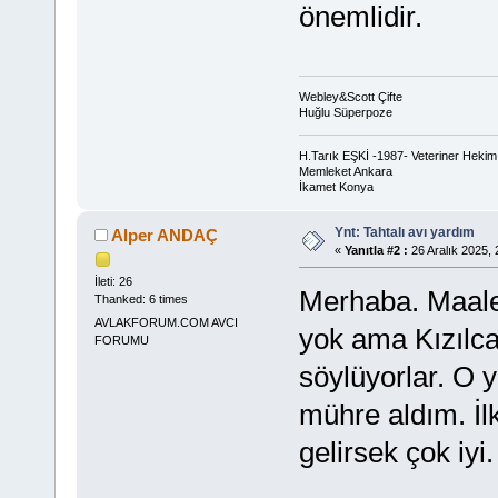
önemlidir.
Webley&Scott Çifte
Huğlu Süperpoze
H.Tarık EŞKİ -1987- Veteriner Hekim
Memleket Ankara
İkamet Konya
Ynt: Tahtalı avı yardım
Alper ANDAÇ
«
Yanıtla #2 :
26 Aralık 2025, 
İleti: 26
Merhaba. Maales
Thanked: 6 times
AVLAKFORUM.COM AVCI
yok ama Kızılc
FORUMU
söylüyorlar. O 
mühre aldım. İ
gelirsek çok iyi.