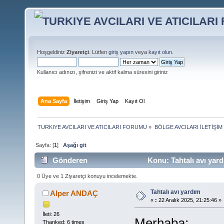
Hoşgeldiniz
Ziyaretçi
. Lütfen
giriş yapın
veya
kayıt olun
.
Kullanıcı adınızı, şifrenizi ve aktif kalma süresini giriniz
Ana Sayfa
İletişim
Giriş Yap
Kayıt Ol
TURKIYE AVCILARI VE ATICILARI FORUMU
»
BÖLGE AVCILARI İLETİŞİ
Sayfa: [
1
]
Aşağı git
Gönderen
Konu: Tahtalı avı yar
0 Üye ve 1 Ziyaretçi konuyu incelemekte.
Tahtalı avı yardım
Alper ANDAÇ
«
:
22 Aralık 2025, 21:25:46 »
İleti: 26
Merhaba;
Thanked: 6 times