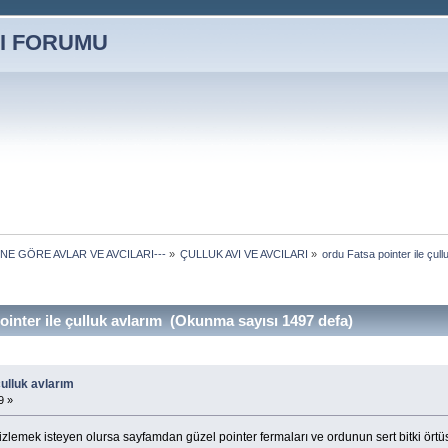
ÜNE GÖRE AVLAR VE AVCILARI---
»
ÇULLUK AVI VE AVCILARI
»
ordu Fatsa pointer ile çull
inter ile çulluk avlarım (Okunma sayısı 1497 defa)
çulluk avlarım
9 »
izlemek isteyen olursa sayfamdan güzel pointer fermaları ve ordunun sert bitki örtüsü