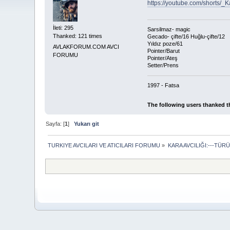
https://youtube.com/shorts
İleti: 295
Sarsilmaz- magic
Thanked: 121 times
Gecado- çifte/16 Huğlu-çifte/12
Yıldız poze/61
AVLAKFORUM.COM AVCI
Pointer/Barut
FORUMU
Pointer/Ateş
Setter/Prens
1997 - Fatsa
The following users thanked t
Sayfa: [
1
]
Yukarı git
TURKIYE AVCILARI VE ATICILARI FORUMU
»
KARA AVCILIĞI:---TÜR