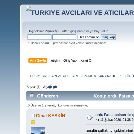
Hoşgeldiniz
Ziyaretçi
. Lütfen
giriş yapın
veya
kayıt olun
.
Kullanıcı adınızı, şifrenizi ve aktif kalma süresini giriniz
Ana Sayfa
İletişim
Giriş Yap
Kayıt Ol
TURKIYE AVCILARI VE ATICILARI FORUMU
»
KARA AVCILIĞI:---TÜR
Sayfa: [
1
]
Aşağı git
Gönderen
Konu: ordu Fatsa po
0 Üye ve 1 Ziyaretçi konuyu incelemekte.
ordu Fatsa pointer ile 
Cihat KESKİN
«
:
11 Şubat 2026, 21:38:2
amatör çulluk avı çekimlerimi 