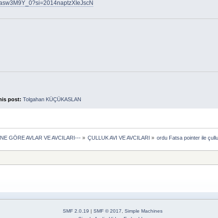
/_Kasw3M9Y_0?si=2014naptzXIeJscN
his post:
Tolgahan KÜÇÜKASLAN
ÜNE GÖRE AVLAR VE AVCILARI---
»
ÇULLUK AVI VE AVCILARI
»
ordu Fatsa pointer ile çull
SMF 2.0.19
|
SMF © 2017
,
Simple Machines