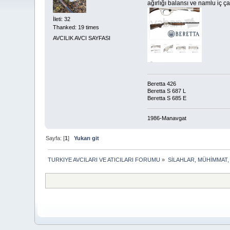
ağırlığı balansı ve namlu iç ça
İleti: 32
Thanked: 19 times
AVCILIK AVCI SAYFASI
Beretta 426
Beretta S 687 L
Beretta S 685 E
1986-Manavgat
Sayfa: [
1
]
Yukarı git
TURKIYE AVCILARI VE ATICILARI FORUMU
»
SİLAHLAR, MÜHİMMAT,