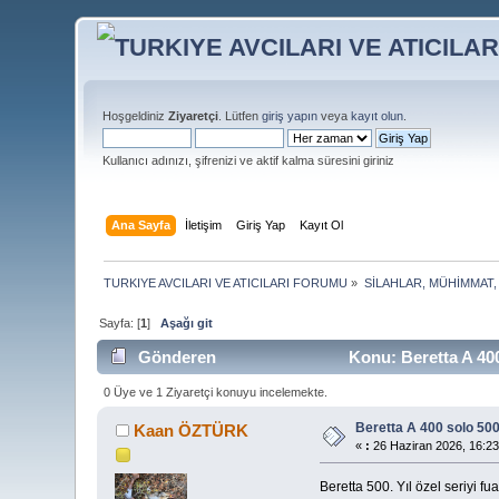
Hoşgeldiniz
Ziyaretçi
. Lütfen
giriş yapın
veya
kayıt olun
.
Kullanıcı adınızı, şifrenizi ve aktif kalma süresini giriniz
Ana Sayfa
İletişim
Giriş Yap
Kayıt Ol
TURKIYE AVCILARI VE ATICILARI FORUMU
»
SİLAHLAR, MÜHİMMAT,
Sayfa: [
1
]
Aşağı git
Gönderen
Konu: Beretta A 400
0 Üye ve 1 Ziyaretçi konuyu incelemekte.
Beretta A 400 solo 500.
Kaan ÖZTÜRK
«
:
26 Haziran 2026, 16:23
Beretta 500. Yıl özel seriyi f