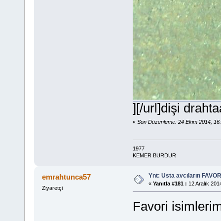
][/url]dişi drah
«
Son Düzenleme: 24 Ekim 2014, 16
1977
KEMER BURDUR
Ynt: Usta avcıların FAVOR
emrahtunca57
«
Yanıtla #181 :
12 Aralık 2014
Ziyaretçi
Favori isimlerim