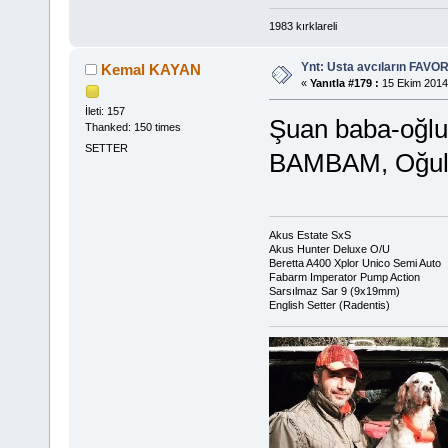
1983 kırklareli
Ynt: Usta avcıların FAVOR
Kemal KAYAN
«
Yanıtla #179 :
15 Ekim 2014,
İleti: 157
Şuan baba-oğlul
Thanked: 150 times
SETTER
BAMBAM, Oğu
Akus Estate SxS
Akus Hunter Deluxe O/U
Beretta A400 Xplor Unico Semi Auto
Fabarm Imperator Pump Action
Sarsılmaz Sar 9 (9x19mm)
English Setter (Radentis)