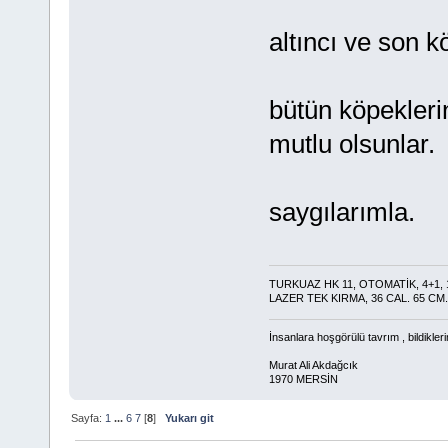
altıncı ve son 
bütün köpekleri
mutlu olsunlar.
saygılarımla.
TURKUAZ HK 11, OTOMATİK, 4+1, 1
LAZER TEK KIRMA, 36 CAL. 65 CM.
İnsanlara hoşgörülü tavrım , bildikler
Murat Ali Akdağcık
1970 MERSİN
Sayfa:
1
...
6
7
[
8
]
Yukarı git