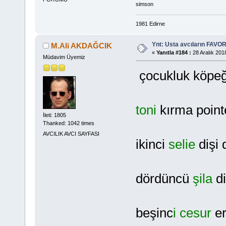
simson
1981 Edirne
Ynt: Usta avcıların FAVOR
M.Ali AKDAĞCIK
«
Yanıtla #184 :
28 Aralık 201
Müdavim Üyemiz
çocukluk köpeği
toni
kırma point
İleti: 1805
Thanked: 1042 times
AVCILIK AVCI SAYFASI
ikinci
selie
dişi
dördüncü
şila
di
beşinc
i cesur
er