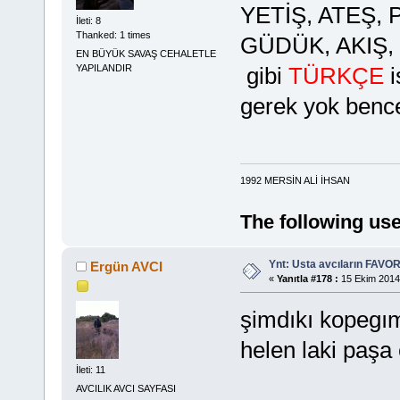
YETİŞ, ATEŞ, 
İleti: 8
Thanked: 1 times
GÜDÜK, AKIŞ,
EN BÜYÜK SAVAŞ CEHALETLE
YAPILANDIR
gibi
TÜRKÇE
i
gerek yok ben
1992 MERSİN ALİ İHSAN
The following use
Ynt: Usta avcıların FAVOR
Ergün AVCI
«
Yanıtla #178 :
15 Ekim 2014,
şimdıkı kopegımı
helen laki paşa
İleti: 11
AVCILIK AVCI SAYFASI