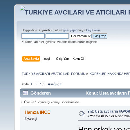
Hoşgeldiniz
Ziyaretçi
. Lütfen
giriş yapın
veya
kayıt olun
.
Kullanıcı adınızı, şifrenizi ve aktif kalma süresini giriniz
Ana Sayfa
İletişim
Giriş Yap
Kayıt Ol
TURKIYE AVCILARI VE ATICILARI FORUMU
»
KÖPEKLER HAKKINDA HER
Sayfa:
1
...
6
7
[
8
]
Aşağı git
Gönderen
Konu: Usta avcıların 
0 Üye ve 1 Ziyaretçi konuyu incelemekte.
Ynt: Usta avcıların FAVOR
Hamza İNCE
«
Yanıtla #175 :
24 Nisan 2014
Ziyaretçi
Hep erkek ve ya