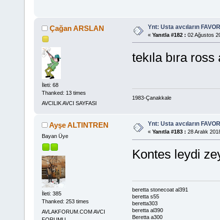
Ynt: Usta avcıların FAVOR
Çağan ARSLAN
«
Yanıtla #182 :
02 Ağustos 20
tekıla bıra ross
İleti: 68
Thanked: 13 times
1983-Çanakkale
AVCILIK AVCI SAYFASI
Ynt: Usta avcıların FAVOR
Ayşe ALTINTREN
«
Yanıtla #183 :
28 Aralık 201
Bayan Üye
Kontes leydi ze
beretta stonecoat al391
İleti: 385
beretta s55
Thanked: 253 times
beretta303
beretta al390
AVLAKFORUM.COM AVCI
Beretta a300
FORUMU