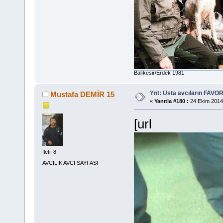
Balıkesir/Erdek 1981
Ynt: Usta avcıların FAVOR
Mustafa DEMİR 15
«
Yanıtla #180 :
24 Ekim 2014,
[url
İleti: 8
AVCILIK AVCI SAYFASI