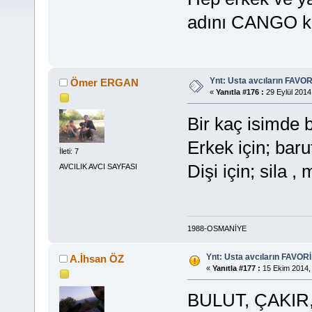
adını CANGO k
Ynt: Usta avcıların FAVOR
Ömer ERGAN
«
Yanıtla #176 :
29 Eylül 2014
Bir kaç isimde 
Erkek için; baru
İleti: 7
Dişi için; sila 
AVCILIK AVCI SAYFASI
1988-OSMANİYE
Ynt: Usta avcıların FAVORİ
A.İhsan ÖZ
«
Yanıtla #177 :
15 Ekim 2014, 
BULUT, ÇAKIR