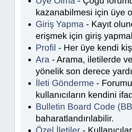
Üye Olma
- Çoğu forumda
kazanabilmesi için üye o
Giriş Yapma
- Kayıt olun
erişmek için giriş yapmalı
Profil
- Her üye kendi kişi
Ara
- Arama, iletilerde 
yönelik son derece yardım
İleti Gönderme
- Forumu
kullanıcıların kendini if
Bulletin Board Code (B
baharatlandırılabilir.
Özel İletiler
- Kullanıcılar