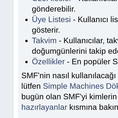
gönderebilir.
Üye Listesi
- Kullanıcı li
gösterir.
Takvim
- Kullanıcılar, takv
doğumgünlerini takip ede
Özellikler
- En popüler SMF
SMF'nin nasıl kullanılacağı 
lütfen
Simple Machines Dö
bugün olan SMF'yi kimlerin
hazırlayanlar
kısmına bakın