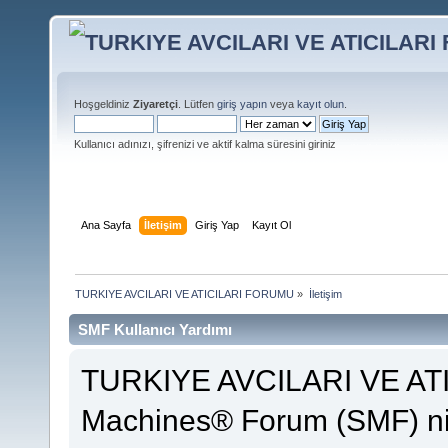
Hoşgeldiniz
Ziyaretçi
. Lütfen
giriş yapın
veya
kayıt olun
.
Kullanıcı adınızı, şifrenizi ve aktif kalma süresini giriniz
Ana Sayfa
İletişim
Giriş Yap
Kayıt Ol
TURKIYE AVCILARI VE ATICILARI FORUMU
»
İletişim
SMF Kullanıcı Yardımı
TURKIYE AVCILARI VE AT
Machines® Forum (SMF) ni