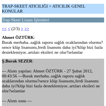
TRAP-SKEET ATICILIĞI > ATICILIK GENEL
KONULAR
Trap-Skeet Lisans İşlemleri
<<
<
(2/3)
>
>>
Ahmet ÖZTÜRK
:
Burak merhaba..sağlık raporu sağlık ocaklarından olurmu?
sence klüp lisansımı,ferdi lisansmı daha iyi?klüp bizi fazla
desteklemiyor..artıları eksileri ne olur?selamlar
Ş.Burak SEZER
:
--- Alıntı yapılan: Ahmet ÖZTÜRK - 27 Şubat 2012,
00:43:56 ---Burak merhaba..sağlık raporu sağlık
ocaklarından olurmu?sence klüp lisansımı,ferdi lisansmı
daha iyi?klüp bizi fazla desteklemiyor..artıları eksileri ne
olur?selamlar
--- Alıntı sonu ---