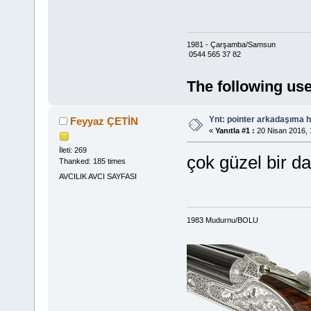
1981 - Çarşamba/Samsun
0544 565 37 82
The following use
Ynt: pointer arkadaşıma h
Feyyaz ÇETİN
«
Yanıtla #1 :
20 Nisan 2016, 
İleti: 269
çok güzel bir d
Thanked: 185 times
AVCILIK AVCI SAYFASI
1983 Mudurnu/BOLU