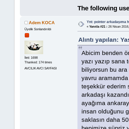
The following use
Ynt: pointer arkadaşıma h
Adem KOCA
«
Yanıtla #21 :
26 Nisan 2016,
Üyelik Sonlandırıldı
Alıntı yapılan: Y
Abicim benden ön
İleti: 1698
yazı yazıp sana 
Thanked: 174 times
biliyorsun bu ara
AVCILIK AVCI SAYFASI
yavru aramamda 
teşekkür ederim 
arkadaşı kazandı
ayağıma ankaraya
insan olduğunu g
saklasın daha 5
hepimize süpriz 