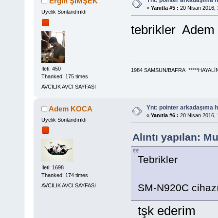
Ergin ŞİMŞEK
«
Yanıtla #5 :
20 Nisan 2016, 
Üyelik Sonlandırıldı
tebrikler Adem 
İleti: 450
1984 SAMSUN/BAFRA *****HAYALİ
Thanked: 175 times
AVCILIK AVCI SAYFASI
Ynt: pointer arkadaşıma h
Adem KOCA
«
Yanıtla #6 :
20 Nisan 2016, 
Üyelik Sonlandırıldı
Alıntı yapılan: M
Tebrikler
İleti: 1698
Thanked: 174 times
SM-N920C cihazım
AVCILIK AVCI SAYFASI
tşk ederim