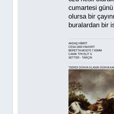
cumartesi gün
olursa bir çayı
buralardan bir i
AKDAŞ HİBRİT
CESA 1800 FAVORİT
BERETTA MOD70 7.65MM
CANİK TP9 ELİT S
SETTER - TARÇIN
"DERDİ DÜNYA OLANIN DÜNYA KA