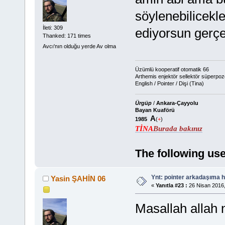
söylenebilicekl
İleti: 309
ediyorsun gerç
Thanked: 171 times
Avcı'nın olduğu yerde Av olma
Üzümlü kooperatif otomatik 66
Arthemis enjektör sellektör süperpoz
English / Pointer / Dişi (Tina)
Ürgüp
/
Ankara-Çayyolu
Bayan Kuaförü
A
1985
(
+
)
TİNA
Burada bakınız
The following use
Ynt: pointer arkadaşıma h
Yasin ŞAHİN 06
«
Yanıtla #23 :
26 Nisan 2016,
Masallah allah 