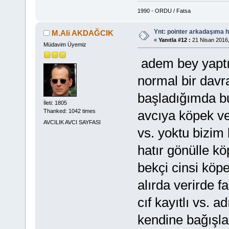
1990 - ORDU / Fatsa
Ynt: pointer arkadaşıma h
M.Ali AKDAĞCIK
«
Yanıtla #12 :
21 Nisan 2016,
Müdavim Üyemiz
adem bey yaptığ
normal bir dav
başladığımda bu
İleti: 1805
avcıya köpek ve
Thanked: 1042 times
AVCILIK AVCI SAYFASI
vs. yoktu bizim
hatır gönülle k
bekçi cinsi köp
alırda verirde 
cıf kayıtlı vs. 
kendine bağışla