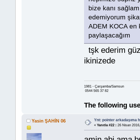
bize kanı sağlam
edemiyorum şikay
ADEM KOCA en kı
paylaşacağım
tşk ederim güze
ikinizede
1981 - Çarşamba/Samsun
0544 565 37 82
The following use
Ynt: pointer arkadaşıma h
Yasin ŞAHİN 06
«
Yanıtla #22 :
26 Nisan 2016,
amin abi ama b