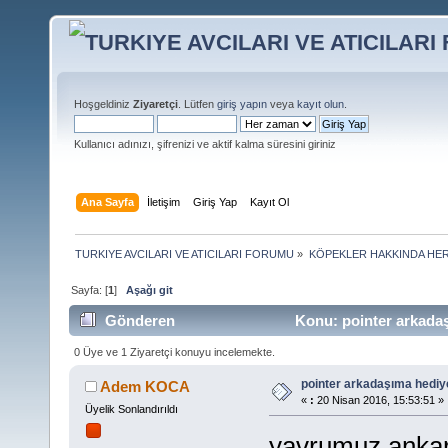
Hoşgeldiniz
Ziyaretçi
. Lütfen
giriş yapın
veya
kayıt olun
.
Kullanıcı adınızı, şifrenizi ve aktif kalma süresini giriniz
Ana Sayfa
İletişim
Giriş Yap
Kayıt Ol
TURKIYE AVCILARI VE ATICILARI FORUMU
»
KÖPEKLER HAKKINDA HER
Sayfa: [
1
]
Aşağı git
Gönderen
Konu: pointer arkadaş
0 Üye ve 1 Ziyaretçi konuyu incelemekte.
pointer arkadaşıma hediye
Adem KOCA
«
:
20 Nisan 2016, 15:53:51 »
Üyelik Sonlandırıldı
yavrumuz ankara