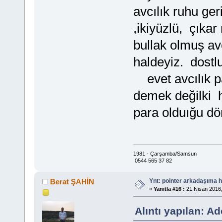
avcılık ruhu ge
,ikiyüzlü, çıkar 
bullak olmuş avc
haldeyiz. dostl
evet avcılık pa
demek değilki 
para olduığu d
1981 - Çarşamba/Samsun
0544 565 37 82
Ynt: pointer arkadaşıma h
Berat ŞAHİN
«
Yanıtla #16 :
21 Nisan 2016,
Alıntı yapılan: A