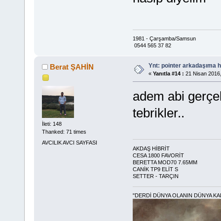
1981 - Çarşamba/Samsun
0544 565 37 82
Ynt: pointer arkadaşıma h
Berat ŞAHİN
«
Yanıtla #14 :
21 Nisan 2016,
adem abi gerçek
tebrikler..
İleti: 148
Thanked: 71 times
AVCILIK AVCI SAYFASI
AKDAŞ HİBRİT
CESA 1800 FAVORİT
BERETTA MOD70 7.65MM
CANİK TP9 ELİT S
SETTER - TARÇIN
"DERDİ DÜNYA OLANIN DÜNYA KA