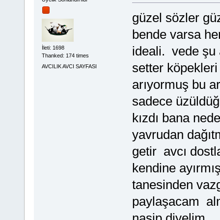
güzel sözler gü
bende varsa her
ideali. vede şu
İleti: 1698
Thanked: 174 times
setter köpekler
AVCILIK AVCI SAYFASI
arıyormuş bu ar
sadece üzüldü
kızdı bana ned
yavrudan dağıtm
getir avcı dost
kendine ayırmış
tanesinden vaz
paylaşacam alm
nasip diyelim