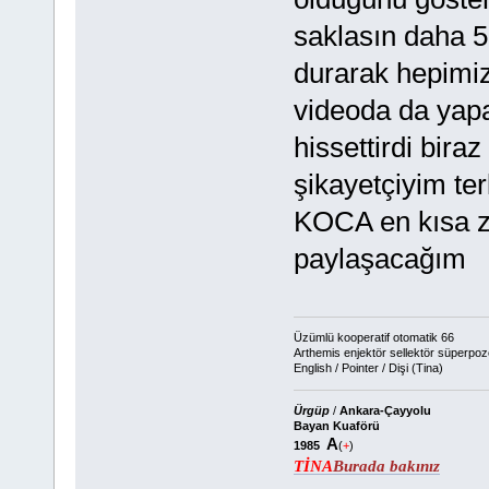
saklasın daha 
durarak hepimiz
videoda da yap
hissettirdi bir
şikayetçiyim te
KOCA en kısa za
paylaşacağım
Üzümlü kooperatif otomatik 66
Arthemis enjektör sellektör süperpoz
English / Pointer / Dişi (Tina)
Ürgüp
/
Ankara-Çayyolu
Bayan Kuaförü
A
1985
(
+
)
TİNA
Burada bakınız