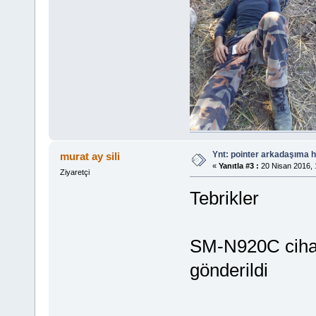
Ynt: pointer arkadaşıma h
murat ay sili
«
Yanıtla #3 :
20 Nisan 2016, 
Ziyaretçi
Tebrikler
SM-N920C cihaz
gönderildi