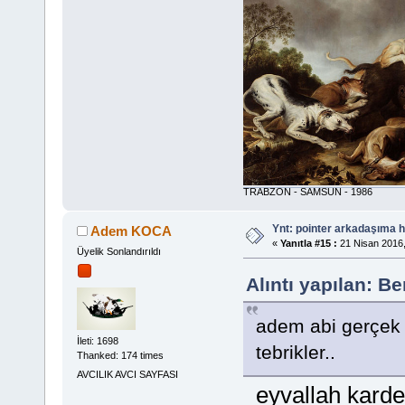
TRABZON - SAMSUN - 1986
Ynt: pointer arkadaşıma h
Adem KOCA
«
Yanıtla #15 :
21 Nisan 2016,
Üyelik Sonlandırıldı
Alıntı yapılan: B
adem abi gerçek 
İleti: 1698
tebrikler..
Thanked: 174 times
AVCILIK AVCI SAYFASI
eyvallah kardeş