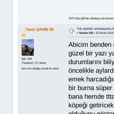
1976-Elazığ/Palu (Malatya da ikamet
Ynt: pointer arkadaşıma h
Yasin ŞAHİN 06
«
Yanıtla #20 :
25 Nisan 2016,
Abicim benden 
güzel bir yazı 
İleti: 309
durumlarını bili
Thanked: 171 times
öncelikle ayla
Avcı'nın olduğu yerde Av olma
emek harcadığın
bir burna süper
bana hemde ttt
köpeği getirice
olduğunu göster