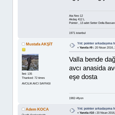
Ata Neo 12
Akdaş 412 L
Pointer , 13 adet Setter Della Bassan
1971 istanbul
Ynt: pointer arkadaşıma h
Mustafa AKŞİT
«
Yanıtla #9 :
20 Nisan 2016, 
Valla bende dağı
avcı anasida avc
İleti: 135
eşe dosta
Thanked: 72 times
AVCILIK AVCI SAYFASI
1982-Afyon
Ynt: pointer arkadaşıma h
Adem KOCA
«
Yanıtla #10 :
20 Nisan 2016,
Üyelik Sonlandırıldı