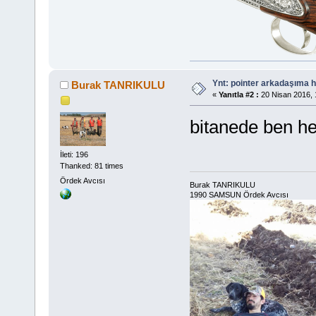
Ynt: pointer arkadaşıma h
Burak TANRIKULU
«
Yanıtla #2 :
20 Nisan 2016, 
bitanede ben h
İleti: 196
Thanked: 81 times
Ördek Avcısı
Burak TANRIKULU
1990 SAMSUN Ördek Avcısı