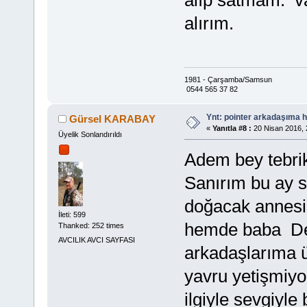
alırım.
1981 - Çarşamba/Samsun
0544 565 37 82
Ynt: pointer arkadaşıma h
Gürsel KARABAY
«
Yanıtla #8 :
20 Nisan 2016, 
Üyelik Sonlandırıldı
Adem bey tebrik
Sanırım bu ay s
doğacak annesi
İleti: 599
hemde baba Del
Thanked: 252 times
AVCILIK AVCI SAYFASI
arkadaşlarıma ü
yavru yetişmiyor
ilgiyle sevgiyle 