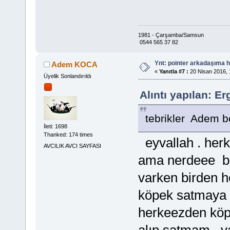
1981 - Çarşamba/Samsun
0544 565 37 82
Ynt: pointer arkadaşıma h
Adem KOCA
«
Yanıtla #7 :
20 Nisan 2016, 
Üyelik Sonlandırıldı
Alıntı yapılan: E
tebrikler Adem b
İleti: 1698
Thanked: 174 times
eyvallah . herk
AVCILIK AVCI SAYFASI
ama nerdeee bi 
varken birden he
köpek satmaya ç
herkeezden köpe
alıp satmam. v