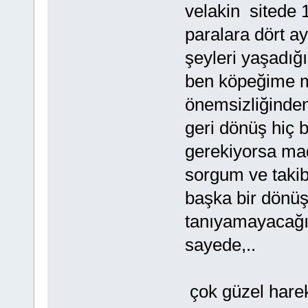
velakin sitede 
paralara dört ay
şeyleri yaşadığ
ben köpeğime m
önemsizliğinden
geri dönüş hiç
gerekiyorsa ma
sorgum ve taki
başka bir dönüş
tanıyamayacağım
sayede,..
çok güzel harek