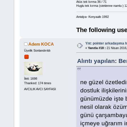
Atüs tek kırma 36 / 71
Huglu tek kırma (stetienne namlu ) 12
Antalya- Konyaaltı 1992
The following use
Ynt: pointer arkadaşıma h
Adem KOCA
«
Yanıtla #18 :
21 Nisan 2016,
Üyelik Sonlandırıldı
Alıntı yapılan: B
İleti: 1698
ne güzel özetledi
Thanked: 174 times
dostluk ilişkileri
AVCILIK AVCI SAYFASI
günümüzde işte bö
nesil olarak öz
günü çarşambaya 
içmeye uğrarım in