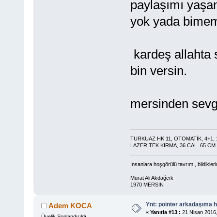
paylaşımı yaşa
yok yada bimem
kardeş allahta 
bin versin.
mersinden sevg
TURKUAZ HK 11, OTOMATİK, 4+1, 1
LAZER TEK KIRMA, 36 CAL. 65 CM.
İnsanlara hoşgörülü tavrım , bildikler
Murat Ali Akdağcık
1970 MERSİN
Ynt: pointer arkadaşıma h
Adem KOCA
«
Yanıtla #13 :
21 Nisan 2016,
Üyelik Sonlandırıldı