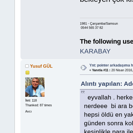
1981 - Çarşamba/Samsun
0544 565 37 82
The following use
KARABAY
Ynt: pointer arkadaşıma h
Yusuf GÜL
«
Yanıtla #11 :
20 Nisan 2016,
Alıntı yapılan: 
eyvallah . herke
İleti: 118
nerdeee bi ara b
Thanked: 87 times
Avcı
hepsi öldü en yak
günden sonra ko
kesinlikle para 