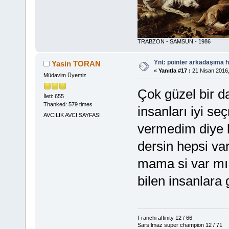
TRABZON - SAMSUN - 1986
Ynt: pointer arkadaşıma h
Yasin TORAN
«
Yanıtla #17 :
21 Nisan 2016,
Müdavim Üyemiz
Çok güzel bir d
İleti: 655
Thanked: 579 times
insanları iyi se
AVCILIK AVCI SAYFASI
vermedim diye b
dersin hepsi va
mama si var mı 
bilen insanlara 
Franchi affinity 12 / 66
Sarsılmaz super champion 12 / 71