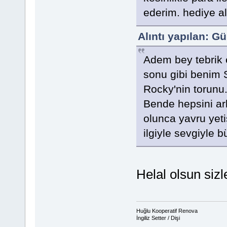
ederim. hediye al
Alıntı yapılan: G
Adem bey tebrik 
sonu gibi benim 
Rocky'nin torun
Bende hepsini ark
olunca yavru yeti
ilgiyle sevgiyle b
Helal olsun sizl
Huğlu Kooperatif Renova
İngiliz Setter / Dişi