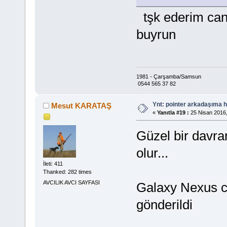
tşk ederim can 
buyrun
1981 - Çarşamba/Samsun
0544 565 37 82
Ynt: pointer arkadaşıma h
Mesut KARATAŞ
«
Yanıtla #19 :
25 Nisan 2016,
Güzel bir davran
olur...
İleti: 411
Thanked: 282 times
AVCILIK AVCI SAYFASI
Galaxy Nexus ci
gönderildi