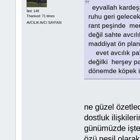
eyvallah kardeşi
İleti: 148
ruhu geri gelecek
Thanked: 71 times
AVCILIK AVCI SAYFASI
rant peşinde menfa
değil sahte avcıl
maddiyat ön plan
evet avcılık pah
değilki herşey p
dönemde köpek i
ne güzel özetled
dostluk ilişkile
günümüzde işte b
özü nesil olar