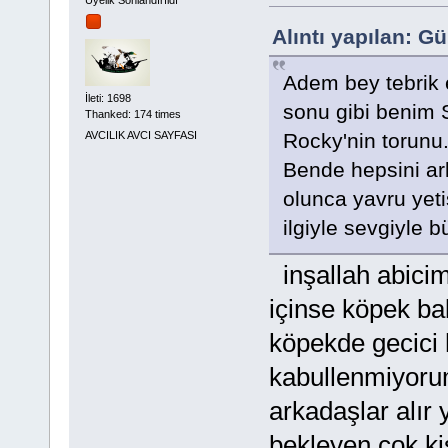
Alıntı yapılan: G
Adem bey tebrik 
İleti: 1698
sonu gibi benim 
Thanked: 174 times
Rocky'nin torun
AVCILIK AVCI SAYFASI
Bende hepsini ark
olunca yavru yeti
ilgiyle sevgiyle b
inşallah abici
içinse köpek ba
köpekde gecici 
kabullenmiyorum
arkadaşlar alır 
bekleyen çok ki