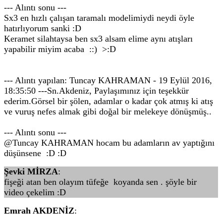
--- Alıntı sonu ---
Sx3 en hızlı çalışan taramalı modelimiydi neydi öyle
hatırlıyorum sanki :D
Keramet silahtaysa ben sx3 alsam elime aynı atışları
yapabilir miyim acaba ::) >:D
--- Alıntı yapılan: Tuncay KAHRAMAN - 19 Eylül 2016,
18:35:50 ---Sn.Akdeniz, Paylaşımınız için teşekkür
ederim.Görsel bir şölen, adamlar o kadar çok atmış ki atış
ve vuruş nefes almak gibi doğal bir melekeye dönüşmüş..
--- Alıntı sonu ---
@Tuncay KAHRAMAN hocam bu adamların av yaptığını
düşünsene :D :D
Şevki MİRZA
:
fişeği atan ben olayım tüfeğe koyanda sen . şöyle bir
video çekelim :D
Emrah AKDENİZ
: