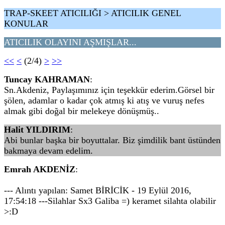
TRAP-SKEET ATICILIĞI > ATICILIK GENEL
KONULAR
ATICILIK OLAYINI AŞMIŞLAR...
<<
<
(2/4)
>
>>
Tuncay KAHRAMAN
:
Sn.Akdeniz, Paylaşımınız için teşekkür ederim.Görsel bir
şölen, adamlar o kadar çok atmış ki atış ve vuruş nefes
almak gibi doğal bir melekeye dönüşmüş..
Halit YILDIRIM
:
Abi bunlar başka bir boyuttalar. Biz şimdilik bant üstünden
bakmaya devam edelim.
Emrah AKDENİZ
:
--- Alıntı yapılan: Samet BİRİCİK - 19 Eylül 2016,
17:54:18 ---Silahlar Sx3 Galiba =) keramet silahta olabilir
>:D