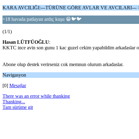
KARA AVCILIĞI:---TÜRÜNE GÖRE AVLAR VE AVCILARI---
+18 havada patlayan ardıç kuşu 😁🐦🐦
(1/1)
Hasan LÜTFÜOĞLU
:
KKTC ince avin son gunu 1 kac guzel cekim yapabildim arkadaslar oz
Abone olup destek verirseniz cok memnun olurum arkadaslar.
Navigasyon
[0]
Mesajlar
There was an error while thanking
Thanking...
Tam sürüme git