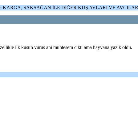
 > KARGA, SAKSAĞAN İLE DİĞER KUŞ AVLARI VE AVCILAR
ellikle ilk kusun vurus ani muhtesem cikti ama hayvana yazik oldu.