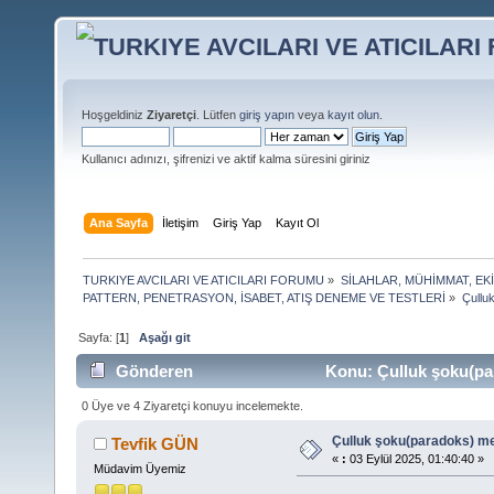
Hoşgeldiniz
Ziyaretçi
. Lütfen
giriş yapın
veya
kayıt olun
.
Kullanıcı adınızı, şifrenizi ve aktif kalma süresini giriniz
Ana Sayfa
İletişim
Giriş Yap
Kayıt Ol
TURKIYE AVCILARI VE ATICILARI FORUMU
»
SİLAHLAR, MÜHİMMAT, EK
PATTERN, PENETRASYON, İSABET, ATIŞ DENEME VE TESTLERİ
»
Çulluk
Sayfa: [
1
]
Aşağı git
Gönderen
Konu: Çulluk şoku(par
0 Üye ve 4 Ziyaretçi konuyu incelemekte.
Çulluk şoku(paradoks) mer
Tevfik GÜN
«
:
03 Eylül 2025, 01:40:40 »
Müdavim Üyemiz