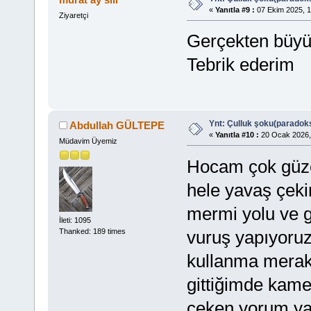
«
Yanıtla #9 :
07 Ekim 2025, 1
Ziyaretçi
Gerçekten büyü
Tebrik ederim
Ynt: Çulluk şoku(paradoks
Abdullah GÜLTEPE
«
Yanıtla #10 :
20 Ocak 2026,
Müdavim Üyemiz
Hocam çok güzel
hele yavaş çeki
mermi yolu ve g
İleti: 1095
vuruş yapıyoruz 
Thanked: 189 times
kullanma merak
gittiğimde kame
çeken yorum yap