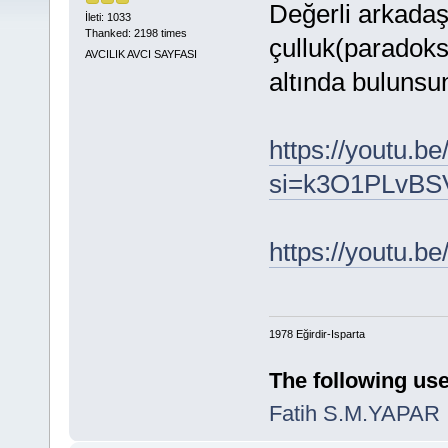
Değerli arkadaş
İleti: 1033
Thanked: 2198 times
çulluk(paradoks)
AVCILIK AVCI SAYFASI
altında bulunsun
https://youtu
si=k3O1PLvBS
https://youtu.
1978 Eğirdir-Isparta
The following use
Fatih S.M.YAPAR