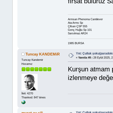
fırsat buluruz 
Armsan Phenoma Cantilever
Ata Arms Sp
Çifsan ÇSP 555
Genç Huğlu Sp 101
Sarsılmaz AR24
1985 BURSA
Ynt: Çulluk şoku(paradoks
Tuncay KANDEMiR
«
Yanıtla #8 :
28 Eylül 2025, 2
Tuncay Kandemir
Hocamız
Kurşun atmam pe
izlenmeye değer, 
İleti: 4270
Thanked: 847 times
Ynt: Çulluk şoku(paradoks
murat ay sili