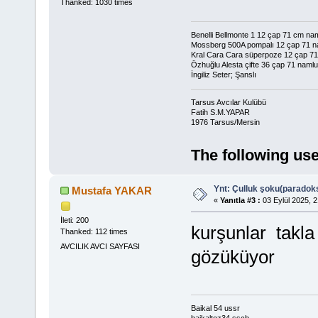
Thanked: 1030 times
Benelli Bellmonte 1 12 çap 71 cm na
Mossberg 500A pompalı 12 çap 71 n
Kral Cara Cara süperpoze 12 çap 7
Özhuğlu Alesta çifte 36 çap 71 namlu
İngiliz Seter; Şanslı
Tarsus Avcılar Kulübü
Fatih S.M.YAPAR
1976 Tarsus/Mersin
The following use
Ynt: Çulluk şoku(paradoks
Mustafa YAKAR
«
Yanıtla #3 :
03 Eylül 2025, 2
İleti: 200
kurşunlar takla
Thanked: 112 times
AVCILIK AVCI SAYFASI
gözüküyor
Baikal 54 ussr
baikaltoz34 sscb