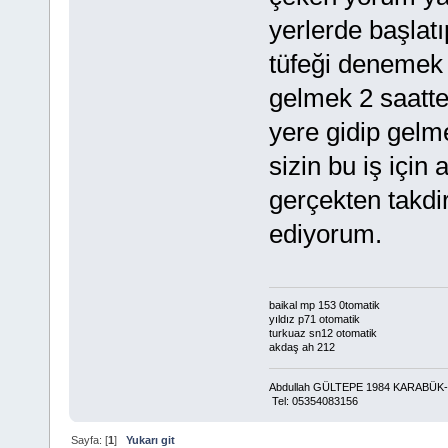
yerlerde başlat
tüfeği denemek 
gelmek 2 saatte
yere gidip gelm
sizin bu iş içi
gerçekten takdir
ediyorum.
baikal mp 153 0tomatik
yıldız p71 otomatik
turkuaz sn12 otomatik
akdaş ah 212
Abdullah GÜLTEPE 1984 KARABÜ
Tel: 05354083156
Sayfa: [
1
]
Yukarı git