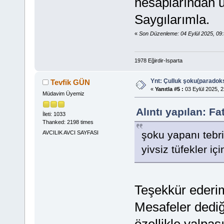
hesaplarından ul
Saygılarımla.
«
Son Düzenleme: 04 Eylül 2025, 09
1978 Eğirdir-Isparta
Ynt: Çulluk şoku(paradoks
Tevfik GÜN
«
Yanıtla #5 :
03 Eylül 2025, 2
Müdavim Üyemiz
Alıntı yapılan: F
İleti: 1033
Thanked: 2198 times
şoku yapanı tebr
AVCILIK AVCI SAYFASI
yivsiz tüfekler i
Teşekkür ederim
Mesafeler dediği