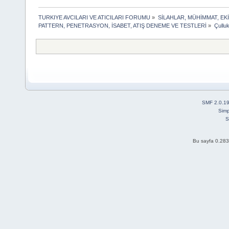
TURKIYE AVCILARI VE ATICILARI FORUMU
»
SİLAHLAR, MÜHİMMAT, EK
PATTERN, PENETRASYON, İSABET, ATIŞ DENEME VE TESTLERİ
»
Çulluk
SMF 2.0.1
Simp
S
Bu sayfa 0.283 