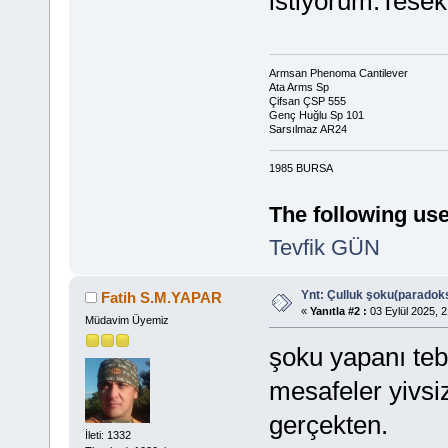
istiyorum.Tesek
Armsan Phenoma Cantilever
Ata Arms Sp
Çifsan ÇSP 555
Genç Huğlu Sp 101
Sarsılmaz AR24
1985 BURSA
The following use
Tevfik GÜN
Ynt: Çulluk şoku(paradoks
Fatih S.M.YAPAR
«
Yanıtla #2 :
03 Eylül 2025, 2
Müdavim Üyemiz
şoku yapanı teb
mesafeler yivsiz
gerçekten.
İleti: 1332