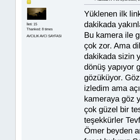
Yüklenen ilk lin
dakikada yakınl
İleti: 15
Thanked: 8 times
Bu kamera ile g
AVCILIK AVCI SAYFASI
çok zor. Ama di
dakikada sizin 
dönüş yapıyor g
gözüküyor. Göz
izledim ama açı
kameraya göz ya
çok güzel bir te
teşekkürler Tev
Ömer beyden am