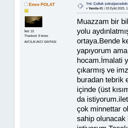
Ynt: Çulluk şoku(paradoks
Emre POLAT
«
Yanıtla #1 :
03 Eylül 2025, 1
Muazzam bir bilg
yolu aydınlatmış
İleti: 15
Thanked: 8 times
ortaya.Bende ke
AVCILIK AVCI SAYFASI
yapıyorum ama 
hocam.İmalati 
çıkarmış ve im
buradan tebrik 
içinde (üst kıs
da istiyorum.ile
çok minnettar o
sahip olunacak