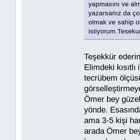
yapmasını ve alma
yazarsanız da ço
olmak ve sahip o
istiyorum.Tesekur
Teşekkür ederi
Elimdeki kısıtlı
tecrübem ölçüsü
görselleştirmey
Ömer bey güzel 
yönde. Esasında
ama 3-5 kişi ha
arada Ömer bey