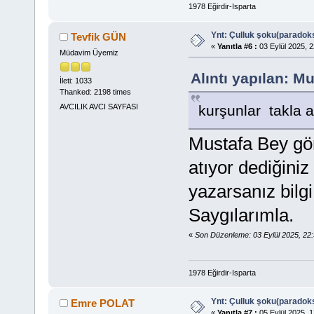
1978 Eğirdir-Isparta
Ynt: Çulluk şoku(paradoks
Tevfik GÜN
«
Yanıtla #6 :
03 Eylül 2025, 2
Müdavim Üyemiz
Alıntı yapılan: M
İleti: 1033
Thanked: 2198 times
kurşunlar takla 
AVCILIK AVCI SAYFASI
Mustafa Bey gör
atıyor dediğiniz
yazarsanız bilg
Saygılarımla.
«
Son Düzenleme: 03 Eylül 2025, 22
1978 Eğirdir-Isparta
Ynt: Çulluk şoku(paradoks
Emre POLAT
«
Yanıtla #7 :
05 Eylül 2025, 1