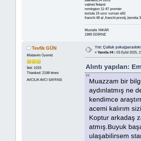
valmet finland
remington 11-87 premier
toztula 16 ussr vursan a92
franchi 48 al ,franchi prestij ,beretta 
Mustafa YAKAR
1985 EDİRNE
Ynt: Çulluk şoku(paradoks
Tevfik GÜN
«
Yanıtla #4 :
03 Eylül 2025, 2
Müdavim Üyemiz
Alıntı yapılan: E
İleti: 1033
Thanked: 2198 times
Muazzam bir bilgi 
AVCILIK AVCI SAYFASI
aydınlatmış ne de
kendimce araştır
acemi kalırım si
Koptur arkadaş z
atmış.Buyuk başa
ulaşabilirsem sta