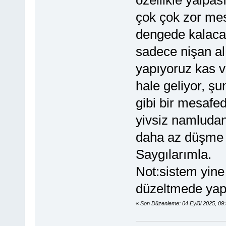
özellikle yalpas
çok çok zor mes
dengede kalaca
sadece nişan alı
yapıyoruz kas v
hale geliyor, şu
gibi bir mesafed
yivsiz namludan
daha az düşme 
Saygılarımla.
Not:sistem yine
düzeltmede yap
«
Son Düzenleme: 04 Eylül 2025, 09