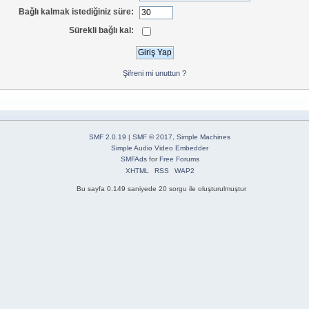
Bağlı kalmak istediğiniz süre:
Sürekli bağlı kal:
Şifreni mi unuttun ?
SMF 2.0.19
|
SMF © 2017
,
Simple Machines
Simple Audio Video Embedder
SMFAds
for
Free Forums
XHTML
RSS
WAP2
Bu sayfa 0.149 saniyede 20 sorgu ile oluşturulmuştur