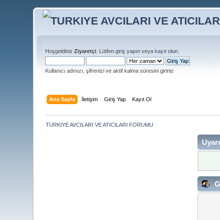
Hoşgeldiniz
Ziyaretçi
. Lütfen
giriş yapın
veya
kayıt olun
.
Kullanıcı adınızı, şifrenizi ve aktif kalma süresini giriniz
Ana Sayfa
İletişim
Giriş Yap
Kayıt Ol
TURKIYE AVCILARI VE ATICILARI FORUMU
Uyarı
G